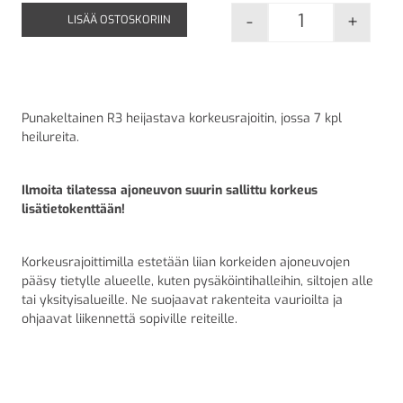
-
+
LISÄÄ OSTOSKORIIN
Korkeusrajoiti
Punakeltainen R3 heijastava korkeusrajoitin, jossa 7 kpl
heilureita.
Ilmoita tilatessa ajoneuvon suurin sallittu korkeus
lisätietokenttään!
Korkeusrajoittimilla estetään liian korkeiden ajoneuvojen
pääsy tietylle alueelle, kuten pysäköintihalleihin, siltojen alle
tai yksityisalueille. Ne suojaavat rakenteita vaurioilta ja
ohjaavat liikennettä sopiville reiteille.