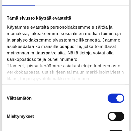
Tämä sivusto käyttää evästeitä
Käytämme evästeitä personoidaksemme sisältöä ja
mainoksia, tukeaksemme sosiaalisen median toimintoja
ja analysoidaksemme sivustomme liikennettä. Jaamme
asiakasdataa kolmansille osapuolille, jotka toimittavat
Sarjavilkun Multi-5-LED
Nissen Star-Flash LED
Nisse
mainonnan mittauspalveluita. Näitä tietoja voivat olla
isäntävilkku
työmaavilkku
EN1235
sähköpostiosoite ja puhelinnumero.
mukai
Multi-5 ledissä on yhdistetty
Star-Flash Led on ladattava
nuolip
Tilanteet, joissa keräämme asiakastietoja: tuotteen osto
1 isäntävilkku sekä 4
työmaan varoitusvilkku.
renkivilkkua.
verkkokaupasta, uutiskirjeen tai muun markkinointiviestin
1850,
295,00
€
tilaus, tarjouspyyntölomakkeen tai muun
99,00
€
yhteydenottolomakkeen lähettäminen, käyttäjätilin
luominen, muut tilanteet, joissa kerätään ylläoleva tieto ja
Suostumuksen
pyydetään erillinen suostumus tiedon käyttämiseen
Välttämätön
valinta
markkinoinnissa. Hyväksymällä mainontaevästeet,
hyväksyt asiakasdatan jakamisen kolmansille osapuolille
Mieltymykset
Viimeksi katsotut tuotteet
mainonnan mittaamista varten.