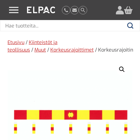
?
elpac.fi
Hae
Hae
tuotteita
Etusivu
/
Kiinteistöt ja
teollisuus
/
Muut
/
Korkeusrajoittimet
/ Korkeusrajoitin