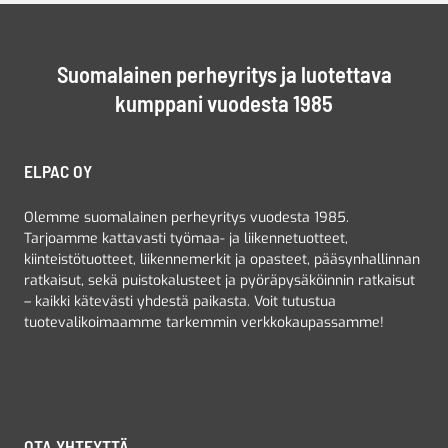
Suomalainen perheyritys ja luotettava
kumppani vuodesta 1985
ELPAC OY
Olemme suomalainen perheyritys vuodesta 1985.
Tarjoamme kattavasti työmaa- ja liikennetuotteet,
kiinteistötuotteet, liikennemerkit ja opasteet, pääsynhallinnan
ratkaisut, sekä puistokalusteet ja pyöräpysäköinnin ratkaisut
– kaikki kätevästi yhdestä paikasta. Voit tutustua
tuotevalikoimaamme tarkemmin verkkokaupassamme!
OTA YHTEYTTÄ