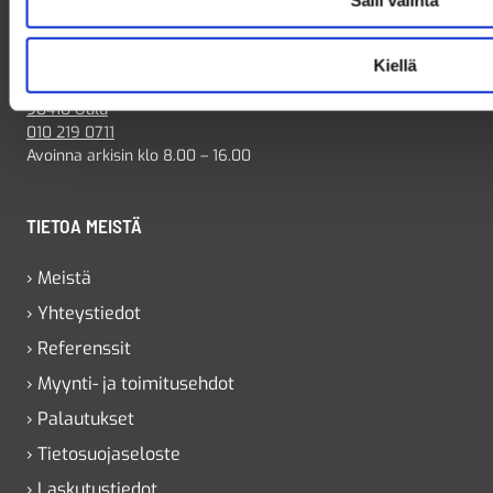
Salli valinta
OULU
Kiellä
Jaakolantie 2
90410 Oulu
010 219 0711
Avoinna arkisin klo 8.00 – 16.00
TIETOA MEISTÄ
› Meistä
› Yhteystiedot
› Referenssit
› Myynti- ja toimitusehdot
› Palautukset
› Tietosuojaseloste
› Laskutustiedot