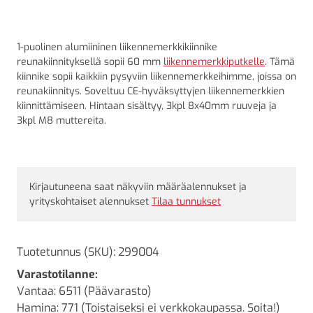
1-puolinen alumiininen liikennemerkkikiinnike
reunakiinnityksellä sopii 60 mm
liikennemerkkiputkelle
. Tämä
kiinnike sopii kaikkiin pysyviin liikennemerkkeihimme, joissa on
reunakiinnitys. Soveltuu CE-hyväksyttyjen liikennemerkkien
kiinnittämiseen. Hintaan sisältyy, 3kpl 8x40mm ruuveja ja
3kpl M8 muttereita.
Kirjautuneena saat näkyviin määräalennukset ja
yrityskohtaiset alennukset
Tilaa tunnukset
Tuotetunnus (SKU):
299004
Varastotilanne:
Vantaa: 6511 (Päävarasto)
Hamina: 771 (Toistaiseksi ei verkkokaupassa. Soita!)