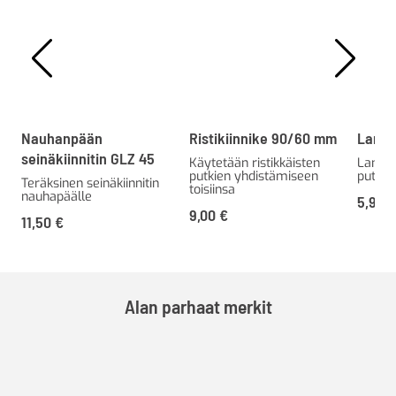
Nauhanpään
Ristikiinnike 90/60 mm
Lankk
seinäkiinnitin GLZ 45
Käytetään ristikkäisten
Lankk
putkien yhdistämiseen
putkill
Teräksinen seinäkiinnitin
toisiinsa
nauhapäälle
5,90
9,00
€
11,50
€
Alan parhaat merkit