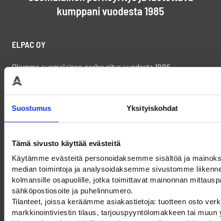
kumppani vuodesta 1985
ELPAC OY
Olemme suomalainen perheyritys vuodesta 1985.
Tarjoamme kattavasti työmaa- ja liikennetuotteet,
kiinteistötuotteet, liikennemerkit ja opasteet, pääsynhallinnan
ratkaisut, sekä puistokalusteet ja pyöräpysäköinnin ratkaisut
Suostumus
Yksityiskohdat
– kaikki kätevästi yhdestä paikasta. Voit tutustua
tuotevalikoimaamme tarkemmin verkkokaupassamme!
Tämä sivusto käyttää evästeitä
Käytämme evästeitä personoidaksemme sisältöä ja mainoks
median toimintoja ja analysoidaksemme sivustomme liikenn
OTA YHTEYTTÄ
kolmansille osapuolille, jotka toimittavat mainonnan mittauspal
sähköpostiosoite ja puhelinnumero.
Tilanteet, joissa keräämme asiakastietoja: tuotteen osto ver
010 219 0700
markkinointiviestin tilaus, tarjouspyyntölomakkeen tai muu
myynti@elpac.fi