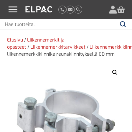
?
elpac.fi
Hae
Hae
tuotteita
Etusivu
/
Liikennemerkit ja
opasteet
/
Liikennemerkkitarvikkeet
/
Liikennemerkkikiin
liikennemerkkikiinnike reunakiinnityksellä 60 mm