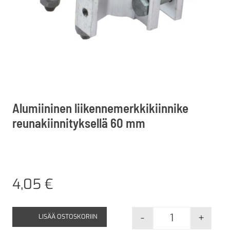
Alumiininen liikennemerkkikiinnike
reunakiinnityksellä 60 mm
4,05
€
-
+
LISÄÄ OSTOSKORIIN
Alumiininen li