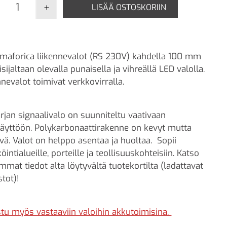
+
LISÄÄ OSTOSKORIIN
La Semaforica, Liikennevalot RS 230V määrä
maforica liikennevalot (RS 230V) kahdella 100 mm
isijaltaan olevalla punaisella ja vihreällä LED valolla.
nnevalot toimivat verkkovirralla.
rjan signaalivalo on suunniteltu vaativaan
äyttöön. Polykarbonaattirakenne on kevyt mutta
vä. Valot on helppo asentaa ja huoltaa. Sopii
öintialueille, porteille ja teollisuuskohteisiin. Katso
mmat tiedot alta löytyvältä tuotekortilta (ladattavat
stot)!
tu myös vastaaviin valoihin akkutoimisina.