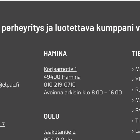
perheyritys ja luotettava kumppani 
HAMINA
TI
Korjaamotie 1
› M
49400 Hamina
› Y
elpac.fi
010 219 0710
› R
Avoinna arkisin klo 8.00 – 16.00
› M
› P
OULU
› T
 7
› L
Jaakolantie 2
90410 Oulu