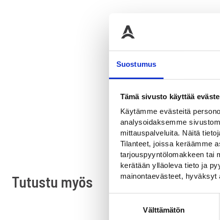
LISÄTIEDOT
Lisätied
Suostumus
Tämä sivusto käyttää eväste
Paino
Käytämme evästeitä personoi
analysoidaksemme sivustomme
mittauspalveluita. Näitä tieto
Tilanteet, joissa keräämme as
tarjouspyyntölomakkeen tai m
kerätään ylläoleva tieto ja 
mainontaevästeet, hyväksyt 
Tutustu myös
Suostumuksen
Välttämätön
valinta