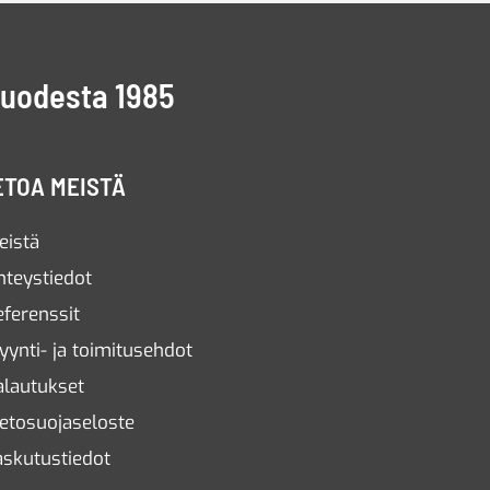
vuodesta 1985
ETOA MEISTÄ
eistä
hteystiedot
eferenssit
yynti- ja toimitusehdot
alautukset
ietosuojaseloste
askutustiedot