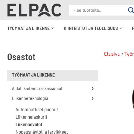
?
Hae
Ha
tuotteita
elpac.fi
TYÖMAAT JA LIIKENNE
KIINTEISTÖT JA TEOLLISUUS
Avaa
Avaa
alavalikko
alavali
Etusivu
/
Työm
Osastot
TYÖMAAT JA LIIKENNE
Aidat, kaiteet, raskassuojat
Liikenneteknologia
Automaattiset puomit
Liikennelaskurit
Liikennevalot
Nopeusnäytöt ja tarvikkeet