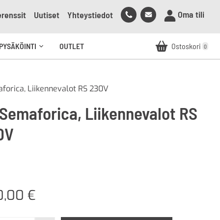
Soita
Lähetä
Oma tili
renssit
Uutiset
Yhteystiedot
meille
sähköpostia
meille
PYSÄKÖINTI
OUTLET
Ostoskori
0
Avaa
alavalikko
forica, Liikennevalot RS 230V
 Semaforica, Liikennevalot RS
0V
0,00
€