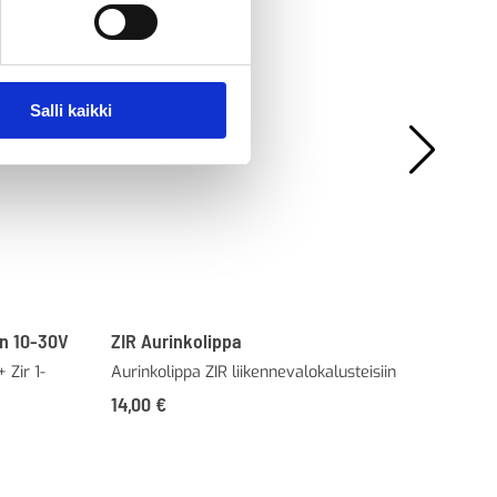
Salli kaikki
en 10-30V
ZIR Aurinkolippa
ZIR
 Zir 1-
Aurinkolippa ZIR liikennevalokalusteisiin
Kii
14,00
€
38