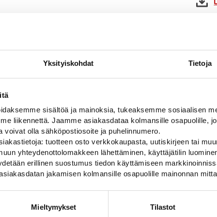
ARVIOT
ot
Yksityiskohdat
Tietoja
itä
2,5 kg (kilogramma)
daksemme sisältöä ja mainoksia, tukeaksemme sosiaalisen med
 liikennettä. Jaamme asiakasdataa kolmansille osapuolille, jo
ja voivat olla sähköpostiosoite ja puhelinnumero.
iakastietoja: tuotteen osto verkkokaupasta, uutiskirjeen tai muun
uun yhteydenottolomakkeen lähettäminen, käyttäjätilin luominen,
pyydetään erillinen suostumus tiedon käyttämiseen markkinoinni
asiakasdatan jakamisen kolmansille osapuolille mainonnan mitta
Mieltymykset
Tilastot