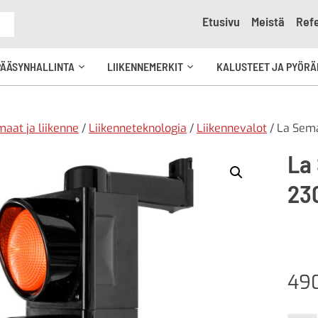
Etusivu
Meistä
Refe
e
PÄÄSYNHALLINTA
LIIKENNEMERKIT
KALUSTEET JA PYÖRÄ
Avaa
Avaa
kko
alavalikko
alavalikko
aat ja liikenne
/
Liikenneteknologia
/
Liikennevalot
/ La Sema
La
23
49