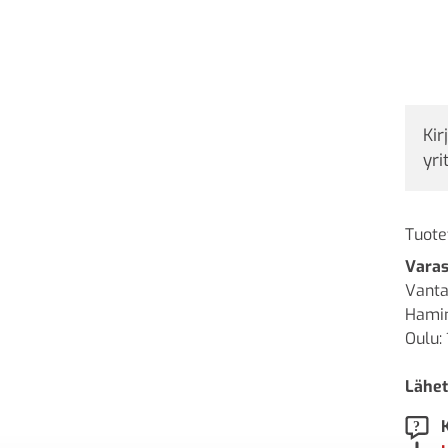
Kir
yri
Tuote
Varas
Vanta
Hamin
Oulu: 
Lähet