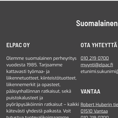
Suomalainen 
ELPAC OY
OTA YHTEYTTÄ
Olemme suomalainen perheyritys
010 219 0700
vuodesta 1985. Tarjoamme
myynti@elpac.fi
kattavasti työmaa- ja
etunimi.sukunimi@
liikennetuotteet, kiinteistötuotteet,
liikennemerkit ja opasteet,
VANTAA
pääsynhallinnan ratkaisut, sekä
puistokalusteet ja
pyöräpysäköinnin ratkaisut – kaikki
Robert Huberin tie
kätevästi yhdestä paikasta. Voit
01510 Vantaa
tutustua tuotevalikoimaamme
010 219 0700