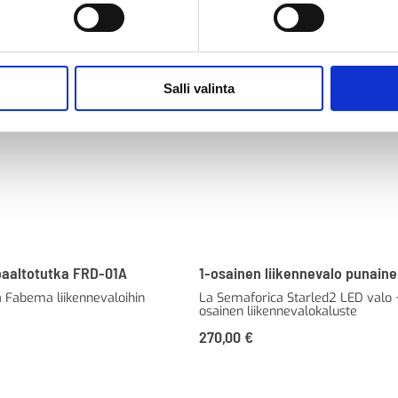
Salli valinta
aaltotutka FRD-01A
1-osainen liikennevalo punain
a Fabema liikennevaloihin
La Semaforica Starled2 LED valo +
osainen liikennevalokaluste
270,00
€