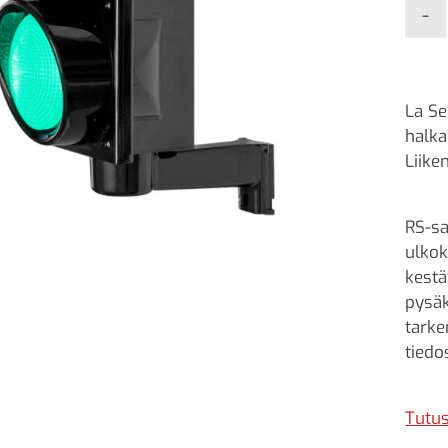
-
La Se
halka
Liike
RS-sa
ulkok
kestä
pysäk
tarke
tiedo
Tutus