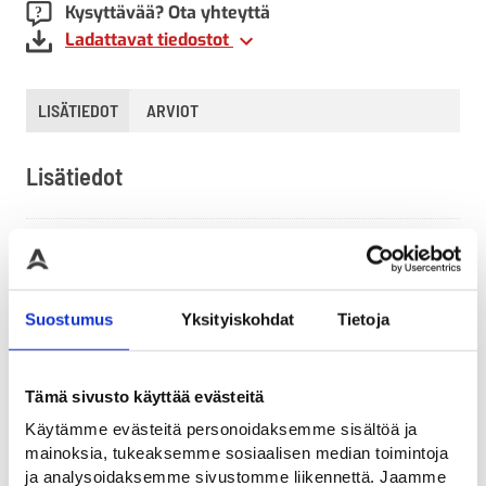
Kysyttävää? Ota yhteyttä
Ladattavat tiedostot
LISÄTIEDOT
ARVIOT
Lisätiedot
Paino
76 kg (kilogramma)
Korkeus
Suostumus
Yksityiskohdat
Tietoja
2710
Leveys
Tämä sivusto käyttää evästeitä
560
Käytämme evästeitä personoidaksemme sisältöä ja
mainoksia, tukeaksemme sosiaalisen median toimintoja
Pituus
ja analysoidaksemme sivustomme liikennettä. Jaamme