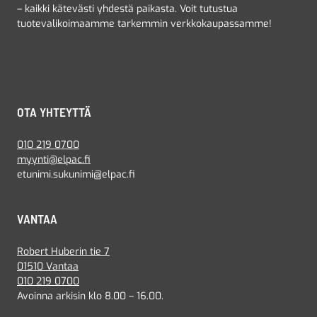
– kaikki kätevästi yhdestä paikasta. Voit tutustua
tuotevalikoimaamme tarkemmin verkkokaupassamme!
OTA YHTEYTTÄ
010 219 0700
myynti@elpac.fi
etunimi.sukunimi@elpac.fi
VANTAA
Robert Huberin tie 7
01510 Vantaa
010 219 0700
Avoinna arkisin klo 8.00 – 16.00.