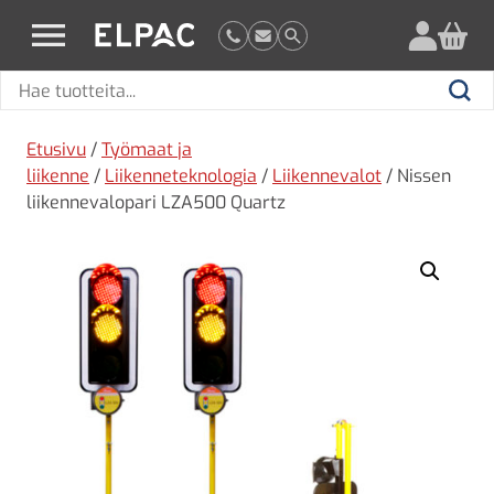
?
elpac.fi
Hae
Hae
tuotteita
Etusivu
/
Työmaat ja
liikenne
/
Liikenneteknologia
/
Liikennevalot
/ Nissen
liikennevalopari LZA500 Quartz