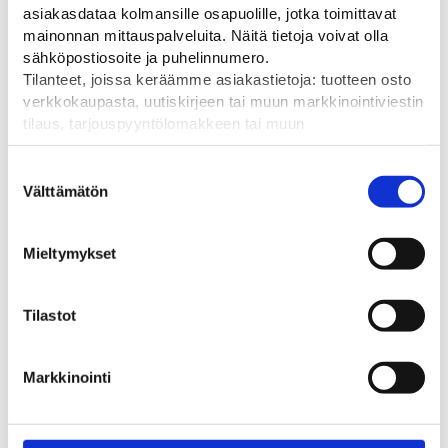
asiakasdataa kolmansille osapuolille, jotka toimittavat
850
mainonnan mittauspalveluita. Näitä tietoja voivat olla
sähköpostiosoite ja puhelinnumero.
Tilanteet, joissa keräämme asiakastietoja: tuotteen osto
verkkokaupasta, uutiskirjeen tai muun markkinointiviestin
tilaus, tarjouspyyntölomakkeen tai muun
Tutustu myös
yhteydenottolomakkeen lähettäminen, käyttäjätilin
luominen, muut tilanteet, joissa kerätään ylläoleva tieto ja
Suostumuksen
pyydetään erillinen suostumus tiedon käyttämiseen
Välttämätön
valinta
markkinoinnissa. Hyväksymällä mainontaevästeet,
hyväksyt asiakasdatan jakamisen kolmansille osapuolille
Mieltymykset
mainonnan mittaamista varten.
Tilastot
Markkinointi
Fabema aikamoduli
Fabema punainen
Fabem
jalankulkumaski
Aikayksikkö Fabema
liikennevaloihin
Kauko