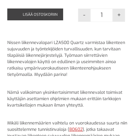
-
+
LISÄÄ OSTOSKORIIN
Nissen liikenn
Nissen liikennevalopari LZA500 Quartz varmistaa liikenteen
sujuvuuden ja työntekijöiden turvallisuuden, kun tarvitaan
tilapäisiä liikennejärjestelyjä. Työmaan siirrettävien
liikennevalojen käyttö on edullinen ja useimmiten ainoa
ratkaisu ympärivuorokautiseen liikenteenohjaukseen
tietyömaalla. Myydään parina!
Nämä valikoiman yksinkertaisimmat liikennevalot toimivat
käyttäjän asettamien ohjelmien mukaan erittäin tarkkojen
kvartsikellojen mukaan ilman yhteyttä.
Mikäli liikennemäärien vaihtelu on vuorokaudessa suurta niin
suosittelemme tunnistinvaloja (
80602
), jotka takaavat
joustavan liikenteen sujuvuuden liikennemäärien mukaan.