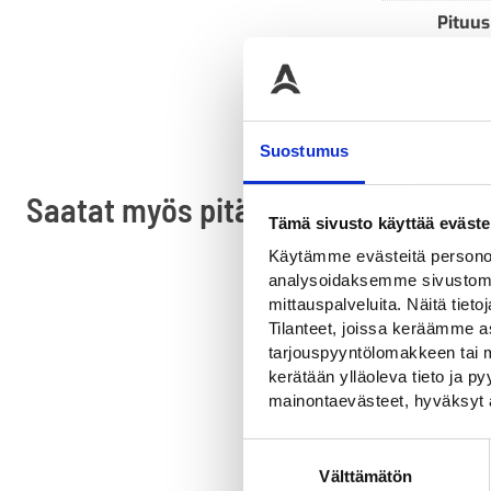
Pituus
Suostumus
Saatat myös pitää...
Tämä sivusto käyttää eväste
Käytämme evästeitä personoi
analysoidaksemme sivustomme
mittauspalveluita. Näitä tieto
Tilanteet, joissa keräämme as
tarjouspyyntölomakkeen tai m
kerätään ylläoleva tieto ja 
mainontaevästeet, hyväksyt 
Suostumuksen
Välttämätön
valinta