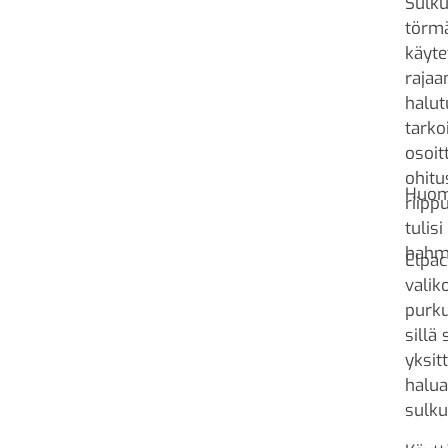
Sulku
törmä
käyte
rajaa
halut
tarko
osoit
ohitu
Huom
riipp
tulis
hahm
Elpac
valik
purku
sillä
yksit
halua
sulku