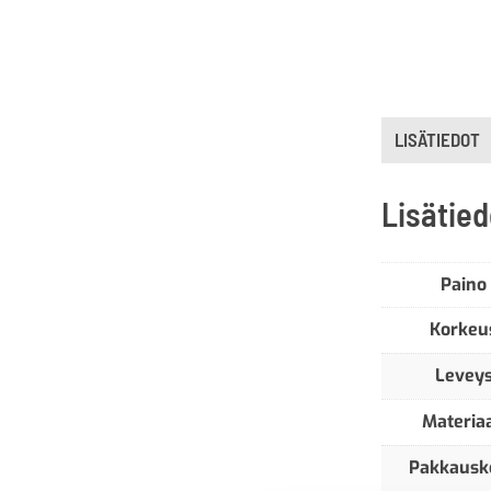
LISÄTIEDOT
Lisätied
Paino
Korkeu
Levey
Materiaa
Pakkausk