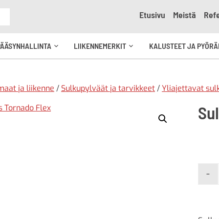
Etusivu
Meistä
Refe
e
PÄÄSYNHALLINTA
LIIKENNEMERKIT
KALUSTEET JA PYÖRÄ
Avaa
Avaa
kko
alavalikko
alavalikko
aat ja liikenne
/
Sulkupylväät ja tarvikkeet
/
Yliajettavat su
Su
-