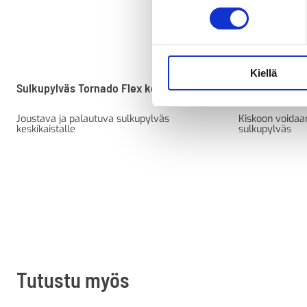
Kiellä
Sulkupylväs Tornado Flex keskikaista
Kaistaerotink
Joustava ja palautuva sulkupylväs
Kiskoon voidaa
keskikaistalle
sulkupylväs
Tutustu myös