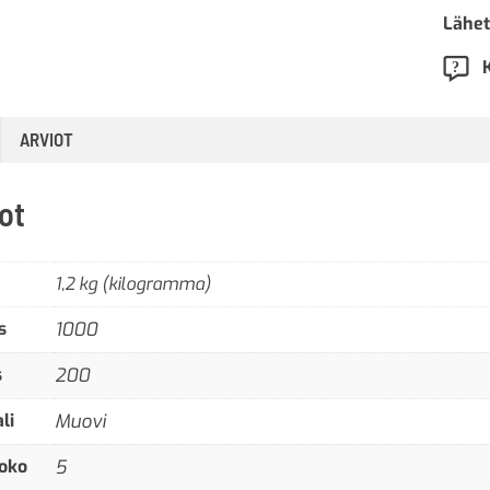
Lähet
ARVIOT
ot
1,2 kg (kilogramma)
s
1000
s
200
li
Muovi
oko
5