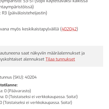
öympäristö: S3-S1 (sopii käytettäväksi kaikissa
ntaympäristöissä)
: R3 (päiväloisteheijastin)
vana myös keskikaistapylväillä (
402042
)
jautuneena saat näkyviin määräalennukset ja
tyskohtaiset alennukset
Tilaa tunnukset
tunnus (SKU):
40204
totilanne:
a: 0 (Päävarasto)
a: 0 (Toistaiseksi ei verkkokaupassa. Soita!)
0 (Toistaiseksi ei verkkokaupassa. Soita!)