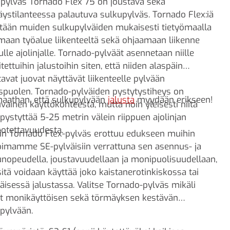
pylväs Tornado Flex 75 on joustava sekä
ystilanteessa palautuva sulkupylväs. Tornado Flex:iä
tään muiden sulkupylväiden mukaisesti tietyömaalla
maan työalue liikenteeltä sekä ohjaamaan liikenne
ulle ajolinjalle. Tornado-pylväät asennetaan niille
itettuihin jalustoihin siten, että niiden alaspäin
tavat juovat näyttävät liikenteelle pylvään
spuolen. Tornado-pylväiden pystytystiheys on
aathan, että sulkupylvään
jalusta
myydään erikseen!
uvainen käyttökohteesta, mutta noin yleisesti niitä
i pystyttää 5-25 metrin välein riippuen ajolinjan
otettavuudesta.
in Tornado Flex-pylväs erottuu edukseen muihin
oimamme SE-pylväisiin verrattuna sen asennus- ja
nopeudella, joustavuudellaan ja monipuolisuudellaan,
 sitä voidaan käyttää joko kaistanerotinkiskossa tai
täisessä jalustassa. Valitse Tornado-pylväs mikäli
t monikäyttöisen sekä törmäyksen kestävän
pylvään.