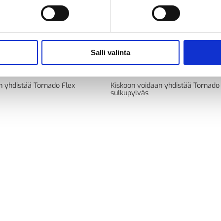
Salli valinta
iskon pääty N
Kaistaerotinkiskon pääty U
n yhdistää Tornado Flex
Kiskoon voidaan yhdistää Tornado
sulkupylväs