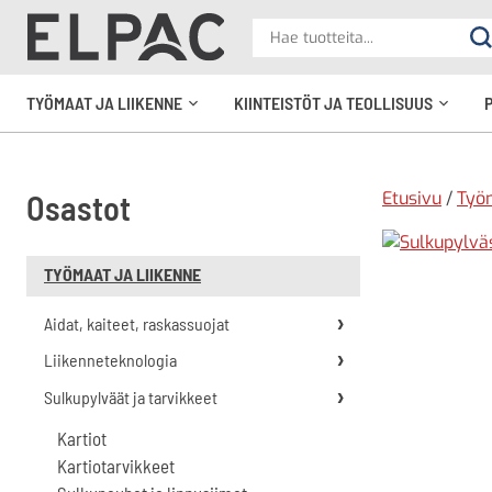
?
Hae
Ha
tuotteita
elpac.fi
TYÖMAAT JA LIIKENNE
KIINTEISTÖT JA TEOLLISUUS
Avaa
Avaa
alavalikko
alavali
Etusivu
/
Työm
Osastot
TYÖMAAT JA LIIKENNE
Aidat, kaiteet, raskassuojat
Liikenneteknologia
Sulkupylväät ja tarvikkeet
Kartiot
Kartiotarvikkeet