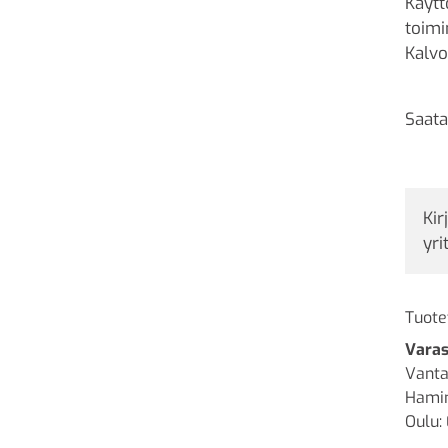
Käytt
toimi
Kalvo
Saata
Kir
yri
Tuote
Varas
Vanta
Hamin
Oulu: 