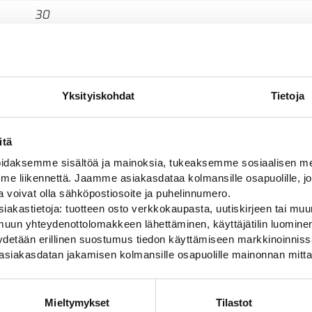
30
Yksityiskohdat
Tietoja
itä
daksemme sisältöä ja mainoksia, tukeaksemme sosiaalisen med
 liikennettä. Jaamme asiakasdataa kolmansille osapuolille, jo
ja voivat olla sähköpostiosoite ja puhelinnumero.
iakastietoja: tuotteen osto verkkokaupasta, uutiskirjeen tai muun
uun yhteydenottolomakkeen lähettäminen, käyttäjätilin luominen,
pyydetään erillinen suostumus tiedon käyttämiseen markkinoinni
asiakasdatan jakamisen kolmansille osapuolille mainonnan mitta
Mieltymykset
Tilastot