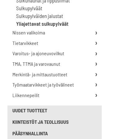
Sulkunauhat ja lippusiimat
Sulkupylväät
Sulkupylväiden jalustat
Yliajettavat sulkupylväät
Nissen valikoima
Tietarvikkeet
Varoitus- ja ajoneuvovilkut
TMA, TTMA ja varovaunut
Merkintä- ja mittaustuotteet
Työmaatarvikkeet ja työvälineet
Liikennepeilit
UUDET TUOTTEET
KIINTEISTÖT JA TEOLLISUUS
PÄÄSYNHALLINTA