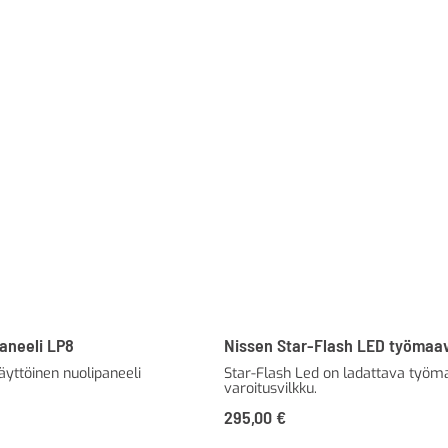
aneeli LP8
Nissen Star-Flash LED työmaav
äyttöinen nuolipaneeli
Star-Flash Led on ladattava työm
varoitusvilkku.
295,00
€