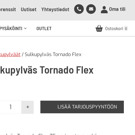
Soita
Lähetä
Oma tili
renssit
Uutiset
Yhteystiedot
meille
sähköpostia
meille
PYSÄKÖINTI
OUTLET
Ostoskori
0
Avaa
alavalikko
lkupylväät
/ Sulkupylväs Tornado Flex
lkupylväs Tornado Flex
+
LISÄÄ TARJOUSPYYNTÖÖN
Sulkupylväs Tornado Flex määrä