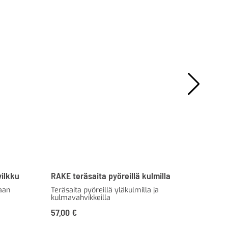
ilkku
RAKE teräsaita pyöreillä kulmilla
Asf
aan
Teräsaita pyöreillä yläkulmilla ja
Mus
kulmavahvikkeilla
Al
57,00
€