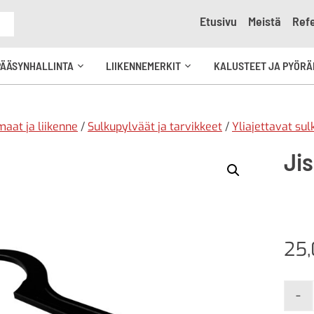
Etusivu
Meistä
Refe
e
PÄÄSYNHALLINTA
LIIKENNEMERKIT
KALUSTEET JA PYÖRÄ
Avaa
Avaa
kko
alavalikko
alavalikko
aat ja liikenne
/
Sulkupylväät ja tarvikkeet
/
Yliajettavat su
Ji
25
-