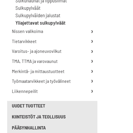
Sulkunauhat ja lippusiimat
Sulkupylväät
Sulkupylväiden jalustat
Yliajettavat sulkupylväät
Nissen valikoima
Tietarvikkeet
Varoitus- ja ajoneuvovilkut
TMA, TTMA ja varovaunut
Merkintä- ja mittaustuotteet
Työmaatarvikkeet ja työvälineet
Liikennepeilit
UUDET TUOTTEET
KIINTEISTÖT JA TEOLLISUUS
PÄÄSYNHALLINTA