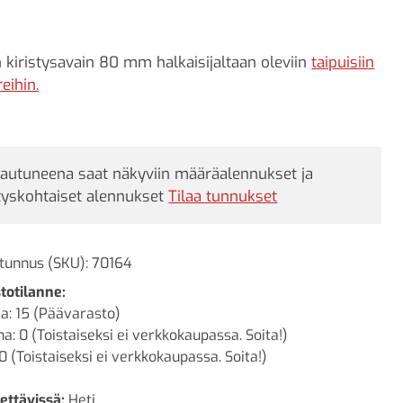
n kiristysavain 80 mm halkaisijaltaan oleviin
taipuisiin
reihin.
jautuneena saat näkyviin määräalennukset ja
tyskohtaiset alennukset
Tilaa tunnukset
tunnus (SKU):
70164
totilanne:
a: 15 (Päävarasto)
a: 0 (Toistaiseksi ei verkkokaupassa. Soita!)
0 (Toistaiseksi ei verkkokaupassa. Soita!)
ettävissä:
Heti