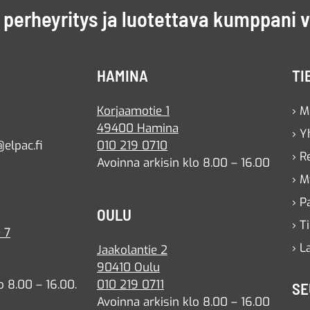
perheyritys ja luotettava kumppani 
HAMINA
TI
Korjaamotie 1
› M
49400 Hamina
› Y
elpac.fi
010 219 0710
› R
Avoinna arkisin klo 8.00 – 16.00
› M
› P
OULU
› T
 7
› L
Jaakolantie 2
90410 Oulu
o 8.00 – 16.00.
010 219 0711
SE
Avoinna arkisin klo 8.00 – 16.00