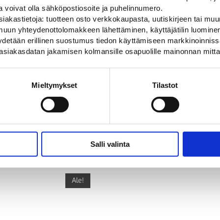
ylväälle
Taipuisat City pollarit
ja voivat olla sähköpostiosoite ja puhelinnumero.
slon taipuisalle pollarille
Jislon taipuisa CE-hyväksytty pollari
iakastietoja: tuotteen osto verkkokaupasta, uutiskirjeen tai muun
kaupunkikäyttöön
uun yhteydenottolomakkeen lähettäminen, käyttäjätilin luominen,
Alkaen
201,00
€
pyydetään erillinen suostumus tiedon käyttämiseen markkinoinni
asiakasdatan jakamisen kolmansille osapuolille mainonnan mitta
Mieltymykset
Tilastot
Salli valinta
Ale!