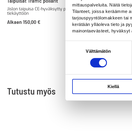
Taipuisat Traffic pollarit
Suojatulppa PC-p
mittauspalveluita. Näitä tieto
Jislon taipuisa CE-hyväksytty pollari
Pultti ja tiiviste Ji
Tilanteet, joissa keräämme as
tiekäyttöön
33,00
€
tarjouspyyntölomakkeen tai m
Alkaen
150,00
€
kerätään ylläoleva tieto ja 
mainontaevästeet, hyväksyt 
Suostumuksen
Välttämätön
valinta
Kiellä
Tutustu myös