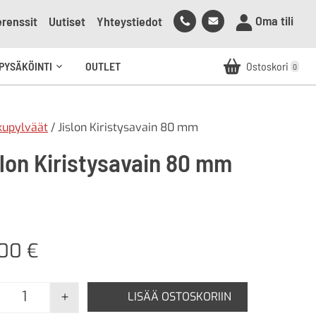
Soita
Lähetä
Oma tili
renssit
Uutiset
Yhteystiedot
meille
sähköpostia
meille
PYSÄKÖINTI
OUTLET
Ostoskori
0
Avaa
alavalikko
lkupylväät
/ Jislon Kiristysavain 80 mm
slon Kiristysavain 80 mm
,00
€
+
LISÄÄ OSTOSKORIIN
Jislon Kiristysavain 80 mm määrä