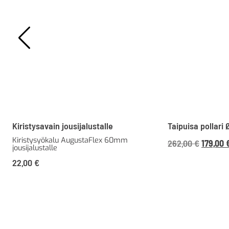
Kiristysavain jousijalustalle
Taipuisa pollari
Kiristysyökalu AugustaFlex 60mm
Alkupe
262,00
€
179,00
jousijalustalle
hinta
22,00
€
oli:
262,00 