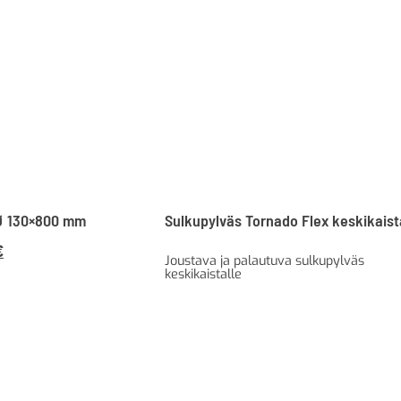
 Ø 130×800 mm
Sulkupylväs Tornado Flex keskikaist
räinen
Nykyinen
€
Joustava ja palautuva sulkupylväs
hinta
keskikaistalle
on:
€328,81 €.
179,00 €224,65 €.