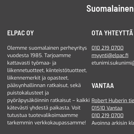
Suomalainen 
ELPAC OY
OTA YHTEYTTÄ
Olemme suomalainen perheyritys
010 219 0700
vuodesta 1985. Tarjoamme
myynti@elpac.fi
kattavasti työmaa- ja
etunimi.sukunimi@
liikennetuotteet, kiinteistötuotteet,
liikennemerkit ja opasteet,
VANTAA
pääsynhallinnan ratkaisut, sekä
puistokalusteet ja
pyöräpysäköinnin ratkaisut – kaikki
Robert Huberin tie
kätevästi yhdestä paikasta. Voit
01510 Vantaa
tutustua tuotevalikoimaamme
010 219 0700
tarkemmin verkkokaupassamme!
Avoinna arkisin kl