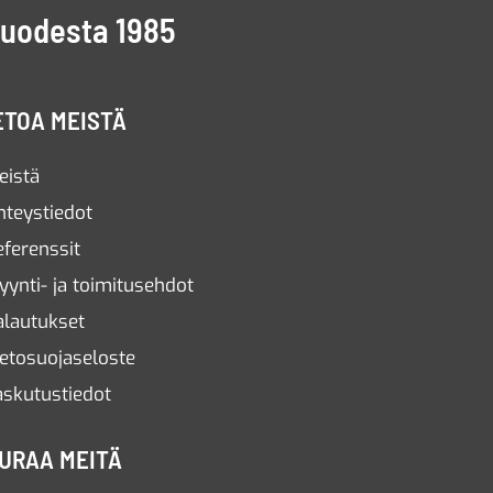
vuodesta 1985
ETOA MEISTÄ
eistä
hteystiedot
eferenssit
yynti- ja toimitusehdot
alautukset
ietosuojaseloste
askutustiedot
URAA MEITÄ