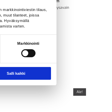
Jislon kiristysavain 130 mm
Jislon taipuisan pollarin kiristysavain
 markkinointiviestin tilaus,
35,00
€
 muut tilanteet, joissa
ssa. Hyväksymällä
amista varten.
Markkinointi
Salli kaikki
Ale!