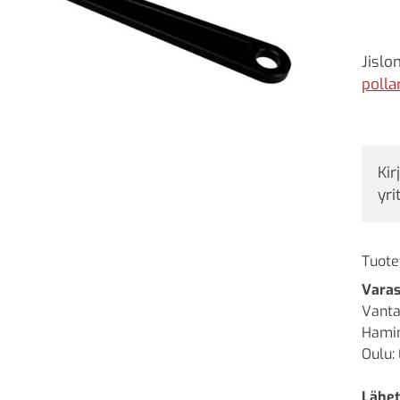
Jislo
polla
Kir
yri
Tuote
Varas
Vanta
Hamin
Oulu: 
Lähet