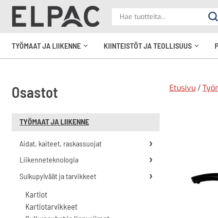
?
Hae
Ha
tuotteita
elpac.fi
TYÖMAAT JA LIIKENNE
KIINTEISTÖT JA TEOLLISUUS
Avaa
Avaa
alavalikko
alavali
Etusivu
/
Työm
Osastot
TYÖMAAT JA LIIKENNE
Aidat, kaiteet, raskassuojat
Liikenneteknologia
Sulkupylväät ja tarvikkeet
Kartiot
Kartiotarvikkeet