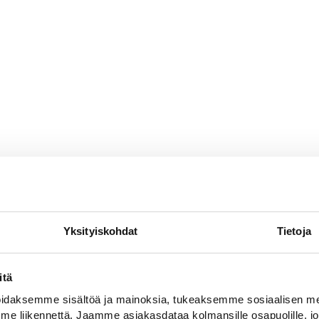
Yksityiskohdat
Tietoja
itä
daksemme sisältöä ja mainoksia, tukeaksemme sosiaalisen med
 liikennettä. Jaamme asiakasdataa kolmansille osapuolille, jo