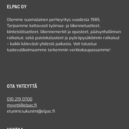
ELPAC OY
Olemme suomalainen perheyritys vuodesta 1985.
Tarjoamme kattavasti työmaa- ja liikennetuotteet,
kiinteistötuotteet, liikennemerkit ja opasteet, pääsynhallinnan
ratkaisut, sekä puistokalusteet ja pyöräpysäköinnin ratkaisut
– kaikki kätevästi yhdestä paikasta. Voit tutustua
tuotevalikoimaamme tarkemmin verkkokaupassamme!
OTA YHTEYTTÄ
010 219 0700
myynti@elpac.fi
etunimi.sukunimi@elpac.fi