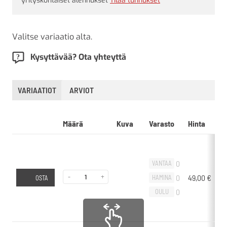
yrityskohtaiset alennukset
Tilaa tunnukset
Valitse variaatio alta.
Kysyttävää? Ota yhteyttä
VARIAATIOT
ARVIOT
Määrä
Kuva
Varasto
Hinta
L
0
VANTAA
-
+
0
49,00
€
-
HAMINA
OSTA
0
OULU