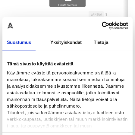
Liikuta sivuttain
0
VANTAA
-
+
0
60,00
€
-
HAMINA
OSTA
0
OULU
Suostumus
Yksityiskohdat
Tietoja
Tämä sivusto käyttää evästeitä
Käytämme evästeitä personoidaksemme sisältöä ja
Tutustu myös
mainoksia, tukeaksemme sosiaalisen median toimintoja
ja analysoidaksemme sivustomme liikennettä. Jaamme
asiakasdataa kolmansille osapuolille, jotka toimittavat
mainonnan mittauspalveluita. Näitä tietoja voivat olla
sähköpostiosoite ja puhelinnumero.
Tilanteet, joissa keräämme asiakastietoja: tuotteen osto
verkkokaupasta, uutiskirjeen tai muun markkinointiviestin
tilaus, tarjouspyyntölomakkeen tai muun
yhteydenottolomakkeen lähettäminen, käyttäjätilin