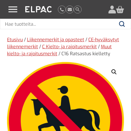
?
elpac.fi
Hae
Hae
tuotteita
Etusivu
/
Liikennemerkit ja opasteet
/
CE-hyväksytyt
liikennemerkit
/
C Kielto- ja rajoitusmerkit
/
Muut
kielto- ja rajoitusmerkit
/ C16 Ratsastus kielletty