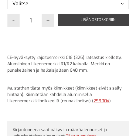
-
+
LISÄÄ OSTOSKORIIN
C16 Ratsastus kielletty määrä
CE-hyväksytty rajoitusmerkki C16 (325) ratsastus kielletty.
Alumiininen liikennemerkki R1/R2 kalvolla. Merkki on
punakeltainen ja halkaisijaltaan 640 mm.
Muistathan tilata myös kiinnikkeet (kiinnikkeet eivät sisälly
hintaan). Kiinnitetään kahdella alumiinisella
liikennemerkkikiinnikkeellä (reunakiinnitys) (
299004
).
Kirjautuneena saat näkyviin määräalennukset ja