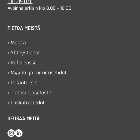
010 219 0711
Avoinna arkisin klo 8.00 – 16.00
TIETOA MEISTÄ
› Meistä
› Yhteystiedot
› Referenssit
› Myynti- ja toimitusehdot
› Palautukset
› Tietosuojaseloste
› Laskutustiedot
SEURAA MEITÄ
Instagram
LinkedIn