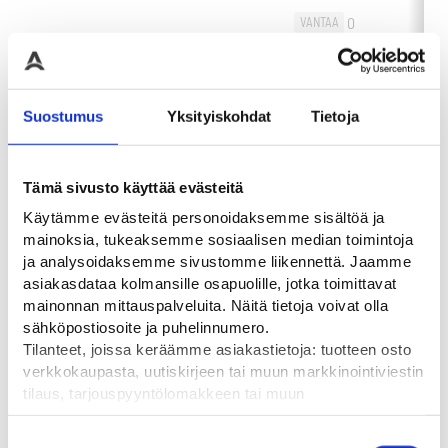
0
VANTAA
-
+
0
60,00
€
-
HAMINA
OSTA
0
OULU
Suostumus
Yksityiskohdat
Tietoja
Tämä sivusto käyttää evästeitä
Käytämme evästeitä personoidaksemme sisältöä ja
Tutustu myös
mainoksia, tukeaksemme sosiaalisen median toimintoja
ja analysoidaksemme sivustomme liikennettä. Jaamme
asiakasdataa kolmansille osapuolille, jotka toimittavat
mainonnan mittauspalveluita. Näitä tietoja voivat olla
sähköpostiosoite ja puhelinnumero.
Tilanteet, joissa keräämme asiakastietoja: tuotteen osto
verkkokaupasta, uutiskirjeen tai muun markkinointiviestin
tilaus, tarjouspyyntölomakkeen tai muun
yhteydenottolomakkeen lähettäminen, käyttäjätilin
luominen, muut tilanteet, joissa kerätään ylläoleva tieto ja
Suostumuksen