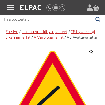
?
elpac.fi
Hae
Hae
tuotteita
Etusivu
/
Liikennemerkit ja opasteet
/
CE-hyväksytyt
liikennemerkit
/
A Varoitusmerkit
/ A6 Avattava silta