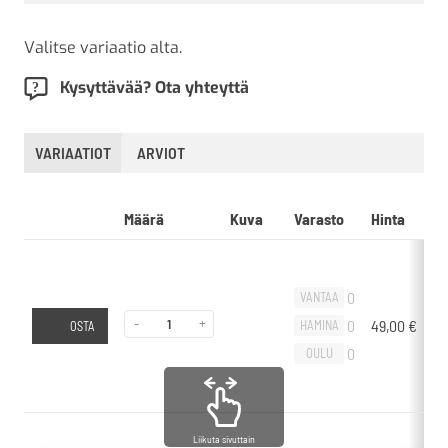
Valitse variaatio alta.
Kysyttävää? Ota yhteyttä
VARIAATIOT
ARVIOT
Määrä
Kuva
Varasto
Hinta
L
0
VANTAA
-
+
0
49,00
€
-
HAMINA
OSTA
0
OULU
Liikuta sivuttain