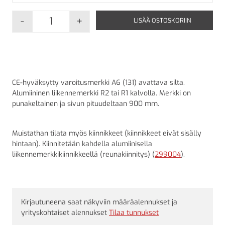
-
+
LISÄÄ OSTOSKORIIN
A6 Avattava silta määrä
CE-hyväksytty varoitusmerkki A6 (131) avattava silta.
Alumiininen liikennemerkki R2 tai R1 kalvolla. Merkki on
punakeltainen ja sivun pituudeltaan 900 mm.
Muistathan tilata myös kiinnikkeet (kiinnikkeet eivät sisälly
hintaan). Kiinnitetään kahdella alumiinisella
liikennemerkkikiinnikkeellä (reunakiinnitys) (
299004
).
Kirjautuneena saat näkyviin määräalennukset ja
yrityskohtaiset alennukset
Tilaa tunnukset