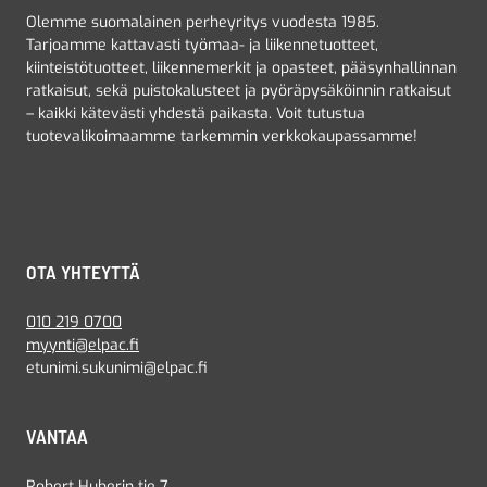
Olemme suomalainen perheyritys vuodesta 1985.
Tarjoamme kattavasti työmaa- ja liikennetuotteet,
kiinteistötuotteet, liikennemerkit ja opasteet, pääsynhallinnan
ratkaisut, sekä puistokalusteet ja pyöräpysäköinnin ratkaisut
– kaikki kätevästi yhdestä paikasta. Voit tutustua
tuotevalikoimaamme tarkemmin verkkokaupassamme!
OTA YHTEYTTÄ
010 219 0700
myynti@elpac.fi
etunimi.sukunimi@elpac.fi
VANTAA
Robert Huberin tie 7