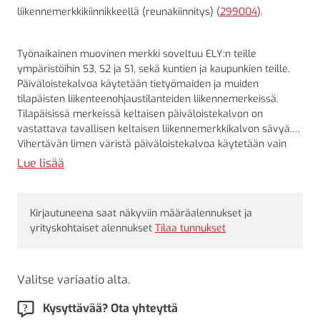
liikennemerkkikiinnikkeellä (reunakiinnitys) (
299004
).
Työnaikainen muovinen merkki soveltuu ELY:n teille
ympäristöihin S3, S2 ja S1, sekä kuntien ja kaupunkien teille.
Päiväloistekalvoa käytetään tietyömaiden ja muiden
tilapäisten liikenteenohjaustilanteiden liikennemerkeissä.
Tilapäisissä merkeissä keltaisen päiväloistekalvon on
vastattava tavallisen keltaisen liikennemerkkikalvon sävyä.
Vihertävän limen väristä päiväloistekalvoa käytetään vain
sulku- ja varoituslaitteissa.
Lue lisää
Kirjautuneena saat näkyviin määräalennukset ja
yrityskohtaiset alennukset
Tilaa tunnukset
Valitse variaatio alta.
Kysyttävää? Ota yhteyttä