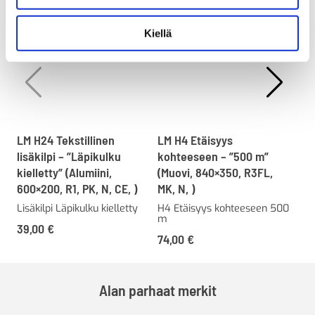
Kiellä
LM H24 Tekstillinen
LM H4 Etäisyys
LM 
lisäkilpi – ”Läpikulku
kohteeseen – ”500 m”
koh
kielletty” (Alumiini,
(Muovi, 840×350, R3FL,
(Mu
600×200, R1, PK, N, CE, )
MK, N, )
MK,
Lisäkilpi Läpikulku kielletty
H4 Etäisyys kohteeseen 500
H4 
m
m
39,00
€
74,00
€
74
Alan parhaat merkit