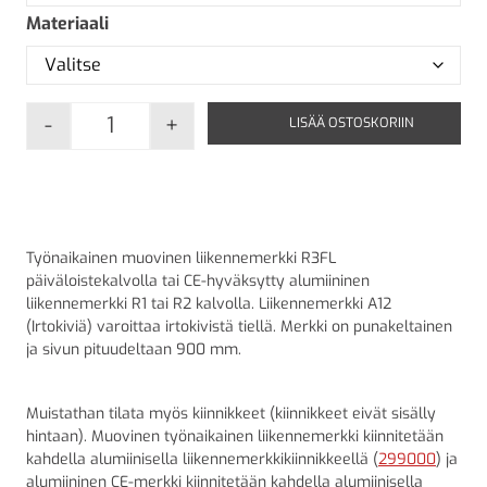
Materiaali
-
+
LISÄÄ OSTOSKORIIN
A12 Irtokiviä määrä
Työnaikainen muovinen liikennemerkki R3FL
päiväloistekalvolla tai CE-hyväksytty alumiininen
liikennemerkki R1 tai R2 kalvolla. Liikennemerkki A12
(Irtokiviä) varoittaa irtokivistä tiellä. Merkki on punakeltainen
ja sivun pituudeltaan 900 mm.
Muistathan tilata myös kiinnikkeet (kiinnikkeet eivät sisälly
hintaan). Muovinen työnaikainen liikennemerkki kiinnitetään
kahdella alumiinisella liikennemerkkikiinnikkeellä (
299000
) ja
alumiininen CE-merkki kiinnitetään kahdella alumiinisella