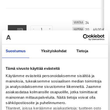
34
VANTAA
-
+
20
49,00
€
HAMINA
OSTA
22
OULU
Suostumus
Yksityiskohdat
Tietoja
Tämä sivusto käyttää evästeitä
Tutustu myös
Käytämme evästeitä personoidaksemme sisältöä ja
mainoksia, tukeaksemme sosiaalisen median toimintoja
ja analysoidaksemme sivustomme liikennettä. Jaamme
asiakasdataa kolmansille osapuolille, jotka toimittavat
mainonnan mittauspalveluita. Näitä tietoja voivat olla
sähköpostiosoite ja puhelinnumero.
Tilanteet, joissa keräämme asiakastietoja: tuotteen osto