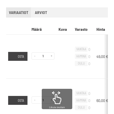
VARIAATIOT
ARVIOT
Määrä
Kuva
Varasto
Hinta
0
VANTAA
-
+
0
49,00
€
HAMINA
OSTA
0
OULU
0
VANTAA
-
+
0
60,00
€
HAMINA
OSTA
0
OULU
Liikuta sivuttain