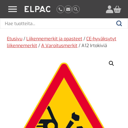
?
elpac.fi
Hae
Hae
tuotteita
Etusivu
/
Liikennemerkit ja opasteet
/
CE-hyväksytyt
liikennemerkit
/
A Varoitusmerkit
/ A12 Irtokiviä