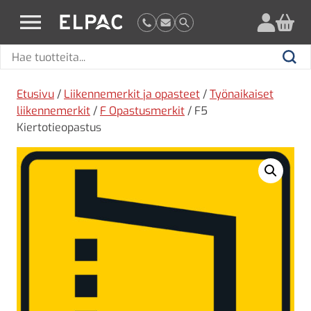
?
elpac.fi
Hae
Hae
tuotteita
Etusivu
/
Liikennemerkit ja opasteet
/
Työnaikaiset
liikennemerkit
/
F Opastusmerkit
/ F5
Kiertotieopastus