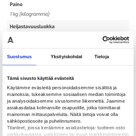
Paino
1 kg (kilogramma)
Heijastavuusluokka
R3FL
Koko
Suostumus
Yksityiskohdat
Tietoja
Normaali
Materiaali
Muovi
Tämä sivusto käyttää evästeitä
Käytämme evästeitä personoidaksemme sisältöä ja
mainoksia, tukeaksemme sosiaalisen median toimintoja
ja analysoidaksemme sivustomme liikennettä. Jaamme
asiakasdataa kolmansille osapuolille, jotka toimittavat
Tutustu myös
mainonnan mittauspalveluita. Näitä tietoja voivat olla
sähköpostiosoite ja puhelinnumero.
Tilanteet, joissa keräämme asiakastietoja: tuotteen osto
verkkokaupasta, uutiskirjeen tai muun markkinointiviestin