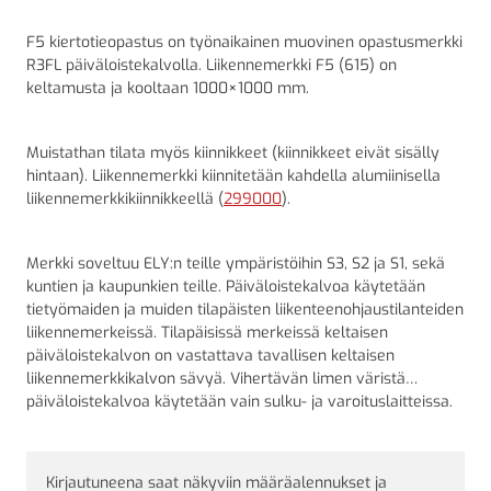
F5 kiertotieopastus on työnaikainen muovinen opastusmerkki
R3FL päiväloistekalvolla. Liikennemerkki F5 (615) on
keltamusta ja kooltaan 1000×1000 mm.
Muistathan tilata myös kiinnikkeet (kiinnikkeet eivät sisälly
hintaan). Liikennemerkki kiinnitetään kahdella alumiinisella
liikennemerkkikiinnikkeellä (
299000
).
Merkki soveltuu ELY:n teille ympäristöihin S3, S2 ja S1, sekä
kuntien ja kaupunkien teille. Päiväloistekalvoa käytetään
tietyömaiden ja muiden tilapäisten liikenteenohjaustilanteiden
liikennemerkeissä. Tilapäisissä merkeissä keltaisen
päiväloistekalvon on vastattava tavallisen keltaisen
liikennemerkkikalvon sävyä. Vihertävän limen väristä
päiväloistekalvoa käytetään vain sulku- ja varoituslaitteissa.
Kirjautuneena saat näkyviin määräalennukset ja