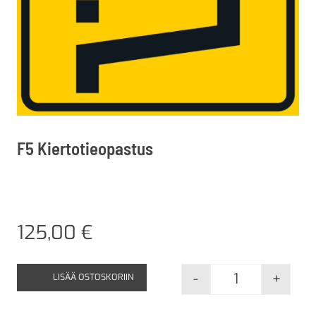
F5 Kiertotieopastus
125,00
€
-
+
LISÄÄ OSTOSKORIIN
F5 Kiertotieop