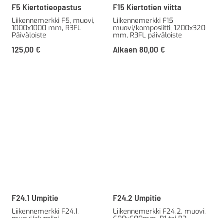
F5 Kiertotieopastus
F15 Kiertotien viitta
Liikennemerkki F5, muovi,
Liikennemerkki F15
1000x1000 mm, R3FL
muovi/komposiitti, 1200x320
Päiväloiste
mm, R3FL päiväloiste
125,00
€
Alkaen
80,00
€
F24.1 Umpitie
F24.2 Umpitie
Liikennemerkki F24.1,
Liikennemerkki F24.2, muovi,