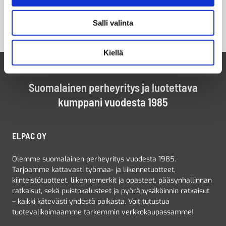
Salli valinta
Kiellä
Suomalainen perheyritys ja luotettava
kumppani vuodesta 1985
ELPAC OY
Olemme suomalainen perheyritys vuodesta 1985.
Tarjoamme kattavasti työmaa- ja liikennetuotteet,
kiinteistötuotteet, liikennemerkit ja opasteet, pääsynhallinnan
ratkaisut, sekä puistokalusteet ja pyöräpysäköinnin ratkaisut
– kaikki kätevästi yhdestä paikasta. Voit tutustua
tuotevalikoimaamme tarkemmin verkkokaupassamme!