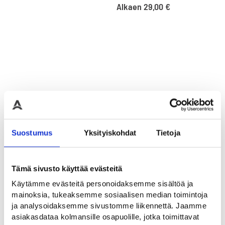
Alkaen
29,00
€
Suostumus
Yksityiskohdat
Tietoja
F52 Jalankulkijalle
Tämä sivusto käyttää evästeitä
tarkoitettu reitti
Käytämme evästeitä personoidaksemme sisältöä ja
Liikennemerkki F52, muovi
tai komposiitti, 350x350 mm,
mainoksia, tukeaksemme sosiaalisen median toimintoja
R1
ja analysoidaksemme sivustomme liikennettä. Jaamme
Alkaen
29,00
€
asiakasdataa kolmansille osapuolille, jotka toimittavat