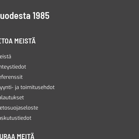
vuodesta 1985
ETOA MEISTÄ
eistä
hteystiedot
eferenssit
yynti- ja toimitusehdot
alautukset
ietosuojaseloste
askutustiedot
URAA MEITÄ