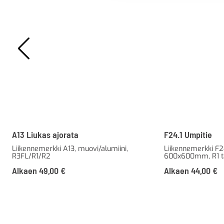
A13 Liukas ajorata
F24.1 Umpitie
Liikennemerkki A13, muovi/alumiini,
Liikennemerkki F24
R3FL/R1/R2
600x600mm, R1 t
Alkaen
49,00
€
Alkaen
44,00
€