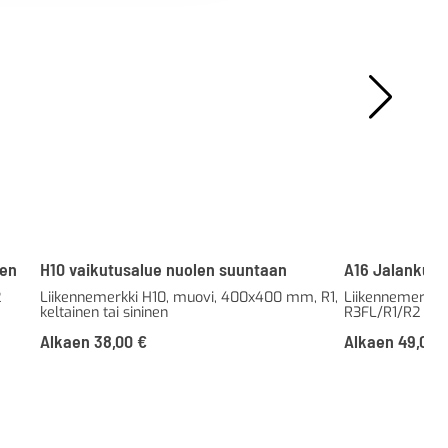
sen
H10 vaikutusalue nuolen suuntaan
A16 Jalankulki
2
Liikennemerkki H10, muovi, 400x400 mm, R1,
Liikennemerkki 
keltainen tai sininen
R3FL/R1/R2
Alkaen
38,00
€
Alkaen
49,00