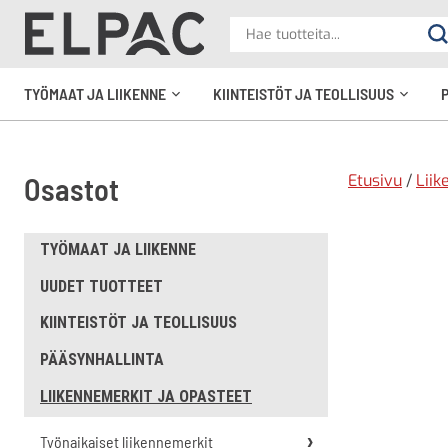
?
Hae
Ha
tuotteita
elpac.fi
TYÖMAAT JA LIIKENNE
KIINTEISTÖT JA TEOLLISUUS
Avaa
Avaa
alavalikko
alavali
Etusivu
/
Liik
Osastot
TYÖMAAT JA LIIKENNE
UUDET TUOTTEET
KIINTEISTÖT JA TEOLLISUUS
PÄÄSYNHALLINTA
LIIKENNEMERKIT JA OPASTEET
Työnaikaiset liikennemerkit