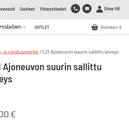
Soita
Lähetä
Oma tili
renssit
Uutiset
Yhteystiedot
meille
sähköpostia
meille
PYSÄKÖINTI
OUTLET
Ostoskori
0
Avaa
alavalikko
o- ja rajoitusmerkit
/ C21 Ajoneuvon suurin sallittu leveys
 Ajoneuvon suurin sallittu
veys
,00
€