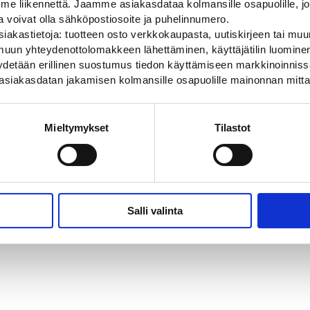
 liikennettä. Jaamme asiakasdataa kolmansille osapuolille, jo
ja voivat olla sähköpostiosoite ja puhelinnumero.
uusluokka
R3FL
iakastietoja: tuotteen osto verkkokaupasta, uutiskirjeen tai muun
uun yhteydenottolomakkeen lähettäminen, käyttäjätilin luominen,
ko
Normaali
pyydetään erillinen suostumus tiedon käyttämiseen markkinoinni
asiakasdatan jakamisen kolmansille osapuolille mainonnan mitta
rkkiluokka
C
aali
Muovi
Mieltymykset
Tilastot
Salli valinta