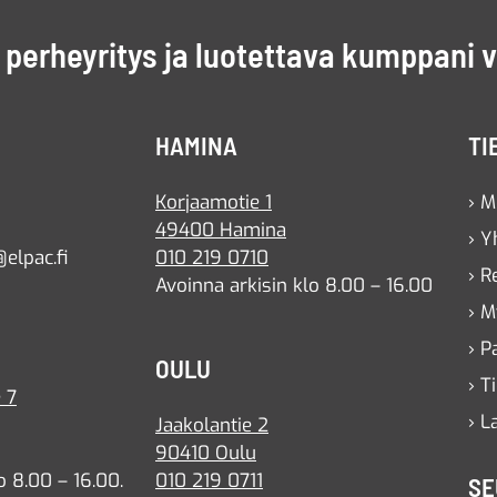
perheyritys ja luotettava kumppani 
HAMINA
TI
Korjaamotie 1
› M
49400 Hamina
› Y
elpac.fi
010 219 0710
› R
Avoinna arkisin klo 8.00 – 16.00
› M
› P
OULU
› T
 7
› L
Jaakolantie 2
90410 Oulu
o 8.00 – 16.00.
010 219 0711
SE