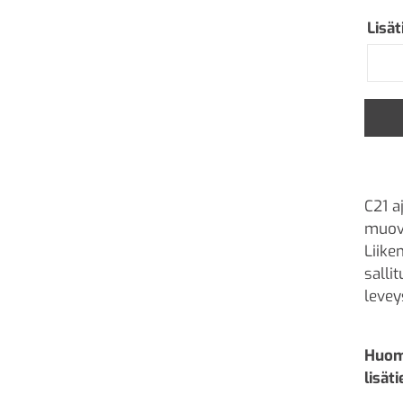
Lisä
C21 a
muovi
Liike
salli
levey
Huom!
lisät