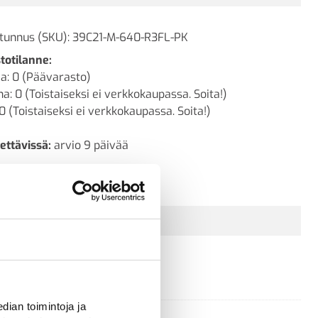
tunnus (SKU):
39C21-M-640-R3FL-PK
totilanne:
a: 0 (Päävarasto)
a: 0 (Toistaiseksi ei verkkokaupassa. Soita!)
0 (Toistaiseksi ei verkkokaupassa. Soita!)
ettävissä:
arvio 9 päivää
Kysyttävää? Ota yhteyttä
ian toimintoja ja