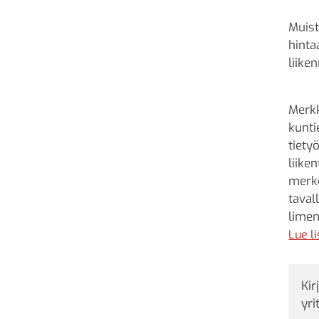
Muist
hinta
liike
Merkk
kunti
tiety
liike
merke
taval
limen
varoi
Lue l
Kir
yri