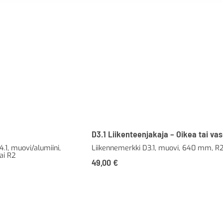
D3.1 Liikenteenjakaja – Oikea tai va
.1, muovi/alumiini,
Liikennemerkki D3.1, muovi, 640 mm, R
ai R2
49,00
€