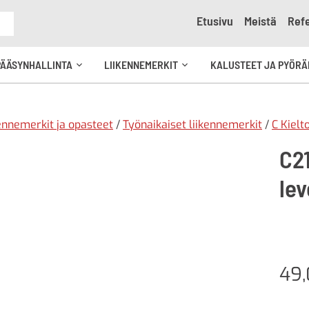
Etusivu
Meistä
Refe
e
PÄÄSYNHALLINTA
LIIKENNEMERKIT
KALUSTEET JA PYÖRÄ
Avaa
Avaa
kko
alavalikko
alavalikko
ennemerkit ja opasteet
/
Työnaikaiset liikennemerkit
/
C Kielt
C21
le
49