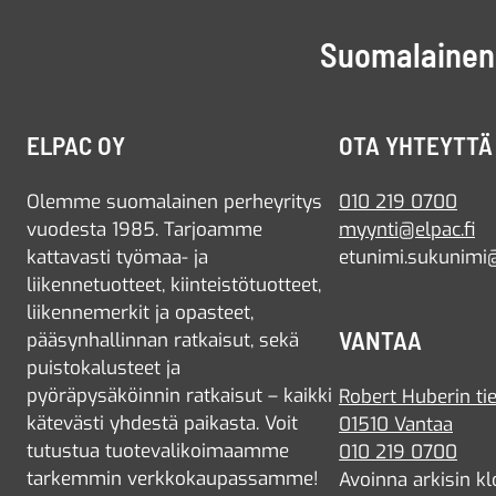
Suomalainen 
ELPAC OY
OTA YHTEYTTÄ
Olemme suomalainen perheyritys
010 219 0700
vuodesta 1985. Tarjoamme
myynti@elpac.fi
kattavasti työmaa- ja
etunimi.sukunimi@
liikennetuotteet, kiinteistötuotteet,
liikennemerkit ja opasteet,
VANTAA
pääsynhallinnan ratkaisut, sekä
puistokalusteet ja
pyöräpysäköinnin ratkaisut – kaikki
Robert Huberin tie
kätevästi yhdestä paikasta. Voit
01510 Vantaa
tutustua tuotevalikoimaamme
010 219 0700
tarkemmin verkkokaupassamme!
Avoinna arkisin kl