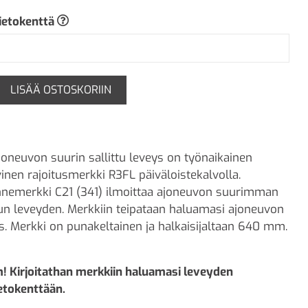
tietokenttä
LISÄÄ OSTOSKORIIN
joneuvon suurin sallittu leveys on työnaikainen
nen rajoitusmerkki R3FL päiväloistekalvolla.
nnemerkki C21 (341) ilmoittaa ajoneuvon suurimman
tun leveyden. Merkkiin teipataan haluamasi ajoneuvon
s. Merkki on punakeltainen ja halkaisijaltaan 640 mm.
 Kirjoitathan merkkiin haluamasi leveyden
ietokenttään.