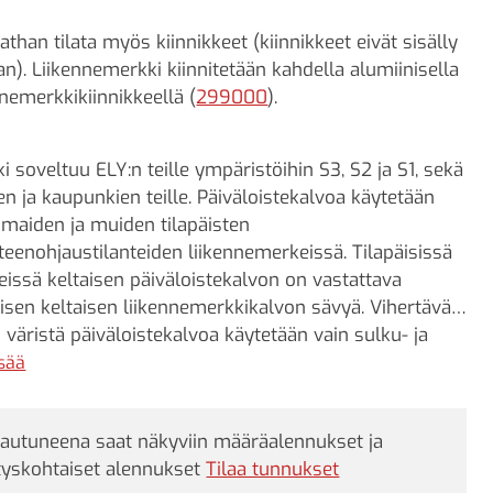
athan tilata myös kiinnikkeet (kiinnikkeet eivät sisälly
an). Liikennemerkki kiinnitetään kahdella alumiinisella
nnemerkkikiinnikkeellä (
299000
).
i soveltuu ELY:n teille ympäristöihin S3, S2 ja S1, sekä
en ja kaupunkien teille. Päiväloistekalvoa käytetään
ömaiden ja muiden tilapäisten
nteenohjaustilanteiden liikennemerkeissä. Tilapäisissä
issä keltaisen päiväloistekalvon on vastattava
lisen keltaisen liikennemerkkikalvon sävyä. Vihertävän
 väristä päiväloistekalvoa käytetään vain sulku- ja
tuslaitteissa.
isää
jautuneena saat näkyviin määräalennukset ja
tyskohtaiset alennukset
Tilaa tunnukset