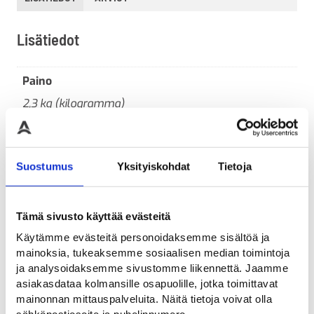
Lisätiedot
Paino
2,3 kg (kilogramma)
Heijastavuusluokka
R3FL
Suostumus
Yksityiskohdat
Tietoja
Koko
Normaali
Tämä sivusto käyttää evästeitä
Materiaali
Käytämme evästeitä personoidaksemme sisältöä ja
Muovi
mainoksia, tukeaksemme sosiaalisen median toimintoja
ja analysoidaksemme sivustomme liikennettä. Jaamme
asiakasdataa kolmansille osapuolille, jotka toimittavat
mainonnan mittauspalveluita. Näitä tietoja voivat olla