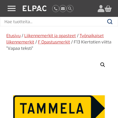
?
elpac.fi
Hae
Hae
tuotteita
Etusivu
/
Liikennemerkit ja opasteet
/
Työnaikaiset
liikennemerkit
/
F Opastusmerkit
/ F13 Kiertotien viitta
”Vapaa teksti”