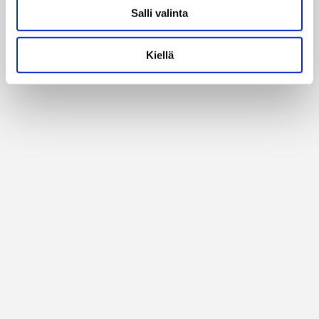
Salli valinta
Alan parhaat merkit
Kiellä