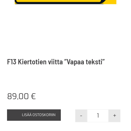
F13 Kiertotien viitta ”Vapaa teksti”
89,00
€
-
+
LISÄÄ OSTOSKORIIN
F13 Kiertotien 