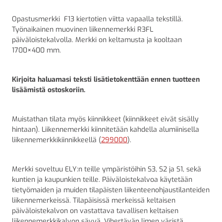
Opastusmerkki F13 kiertotien viitta vapaalla tekstillä.
Työnaikainen muovinen liikennemerkki R3FL
päiväloistekalvolla. Merkki on keltamusta ja kooltaan
1700×400 mm.
Kirjoita haluamasi teksti lisätietokenttään ennen tuotteen
lisäämistä ostoskoriin.
Muistathan tilata myös kiinnikkeet (kiinnikkeet eivät sisälly
hintaan). Liikennemerkki kiinnitetään kahdella alumiinisella
liikennemerkkikiinnikkeellä (
299000
).
Merkki soveltuu ELY:n teille ympäristöihin S3, S2 ja S1, sekä
kuntien ja kaupunkien teille. Päiväloistekalvoa käytetään
tietyömaiden ja muiden tilapäisten liikenteenohjaustilanteiden
liikennemerkeissä. Tilapäisissä merkeissä keltaisen
päiväloistekalvon on vastattava tavallisen keltaisen
liikennemerkkikalvon sävyä. Vihertävän limen väristä