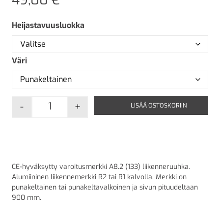
Heijastavuusluokka
Väri
-
+
LISÄÄ OSTOSKORIIN
A8.2 Liikenneruuhka määrä
CE-hyväksytty varoitusmerkki A8.2 (133) liikenneruuhka.
Alumiininen liikennemerkki R2 tai R1 kalvolla. Merkki on
punakeltainen tai punakeltavalkoinen ja sivun pituudeltaan
900 mm.