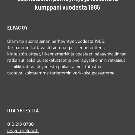
kumppani vuodesta 1985
ELPAC OY
Olemme suomalainen perheyritys vuodesta 1985.
Tarjoamme kattavasti työmaa- ja liikennetuotteet,
kiinteistötuotteet, liikennemerkit ja opasteet, pääsynhallinnan
ratkaisut, sekä puistokalusteet ja pyöräpysäköinnin ratkaisut
– kaikki kätevästi yhdestä paikasta. Voit tutustua
tuotevalikoimaamme tarkemmin verkkokaupassamme!
OTA YHTEYTTÄ
010 219 0700
myynti@elpac.fi