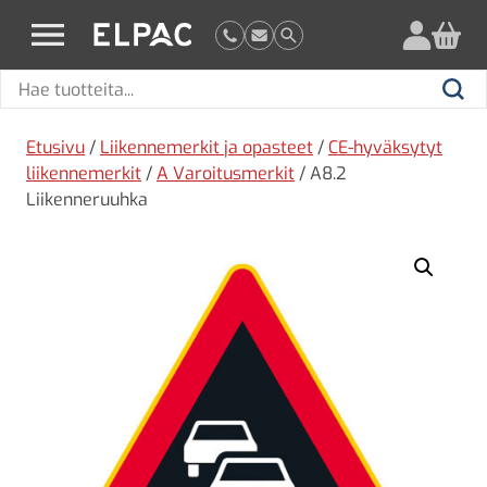
?
elpac.fi
Hae
Hae
tuotteita
Etusivu
/
Liikennemerkit ja opasteet
/
CE-hyväksytyt
liikennemerkit
/
A Varoitusmerkit
/ A8.2
Liikenneruuhka