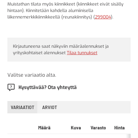
Muistathan tilata myös kiinnikkeet (kiinnikkeet eivät sisälly
hintaan). Kiinnitetään kahdella alumiinisella
liikennemerkkikiinnikkeellä (reunakiinnitys) (
299004
).
Kirjautuneena saat näkyviin määräalennukset ja
yrityskohtaiset alennukset
Tilaa tunnukset
Valitse variaatio alta.
Kysyttävää? Ota yhteyttä
VARIAATIOT
ARVIOT
Määrä
Kuva
Varasto
Hinta
L