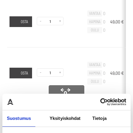
0
VANTAA
-
+
0
49,00
€
-
HAMINA
OSTA
0
OULU
0
VANTAA
-
+
0
49,00
€
-
HAMINA
OSTA
0
OULU
Liikuta sivuttain
0
VANTAA
Suostumus
Yksityiskohdat
Tietoja
-
+
0
60,00
€
-
HAMINA
OSTA
0
OULU