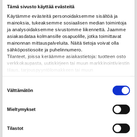
Tämä sivusto käyttää evästeitä
Käytämme evästeitä personoidaksemme sisältöä ja
mainoksia, tukeaksemme sosiaalisen median toimintoja
ja analysoidaksemme sivustomme liikennettä. Jaamme
0
VANTAA
asiakasdataa kolmansille osapuolille, jotka toimittavat
mainonnan mittauspalveluita. Näitä tietoja voivat olla
-
+
0
60,00
€
-
HAMINA
OSTA
sähköpostiosoite ja puhelinnumero.
0
OULU
Tilanteet, joissa keräämme asiakastietoja: tuotteen osto
verkkokaupasta, uutiskirjeen tai muun markkinointiviestin
tilaus, tarjouspyyntölomakkeen tai muun
yhteydenottolomakkeen lähettäminen, käyttäjätilin
luominen, muut tilanteet, joissa kerätään ylläoleva tieto ja
Suostumuksen
pyydetään erillinen suostumus tiedon käyttämiseen
Välttämätön
valinta
markkinoinnissa. Hyväksymällä mainontaevästeet,
Tutustu myös
hyväksyt asiakasdatan jakamisen kolmansille osapuolille
Mieltymykset
mainonnan mittaamista varten.
Tilastot