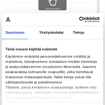
Liikuta sivuttain
0
VANTAA
-
+
0
60,00
€
-
HAMINA
OSTA
0
OULU
Suostumus
Yksityiskohdat
Tietoja
Tämä sivusto käyttää evästeitä
Käytämme evästeitä personoidaksemme sisältöä ja
mainoksia, tukeaksemme sosiaalisen median toimintoja
Tutustu myös
ja analysoidaksemme sivustomme liikennettä. Jaamme
asiakasdataa kolmansille osapuolille, jotka toimittavat
mainonnan mittauspalveluita. Näitä tietoja voivat olla
sähköpostiosoite ja puhelinnumero.
Tilanteet, joissa keräämme asiakastietoja: tuotteen osto
verkkokaupasta, uutiskirjeen tai muun markkinointiviestin
tilaus, tarjouspyyntölomakkeen tai muun
yhteydenottolomakkeen lähettäminen, käyttäjätilin