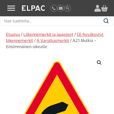
?
elpac.fi
Hae
Hae
tuotteita
Etusivu
/
Liikennemerkit ja opasteet
/
CE-hyväksytyt
liikennemerkit
/
A Varoitusmerkit
/ A2.1 Mutkia –
Ensimmäinen oikealle