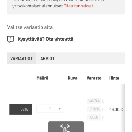
yrityskohtaiset alennukset
Tilaa tunnukset
Valitse variaatio alta.
Kysyttävää? Ota yhteyttä
VARIAATIOT
ARVIOT
Määrä
Kuva
Varasto
Hinta
L
0
VANTAA
-
+
0
49,00
€
-
HAMINA
OSTA
0
OULU