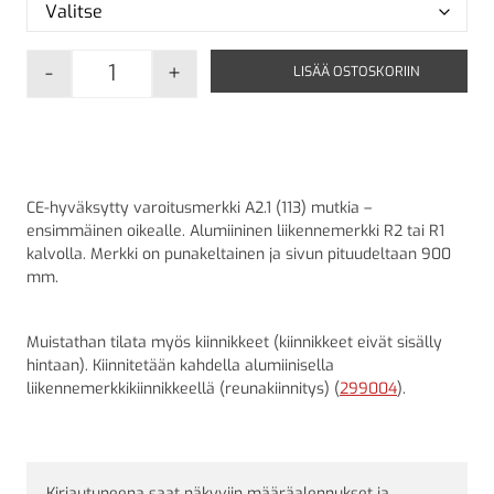
-
+
LISÄÄ OSTOSKORIIN
A2.1 Mutkia - Ensimmäinen oikealle määrä
CE-hyväksytty varoitusmerkki A2.1 (113) mutkia –
ensimmäinen oikealle. Alumiininen liikennemerkki R2 tai R1
kalvolla. Merkki on punakeltainen ja sivun pituudeltaan 900
mm.
Muistathan tilata myös kiinnikkeet (kiinnikkeet eivät sisälly
hintaan). Kiinnitetään kahdella alumiinisella
liikennemerkkikiinnikkeellä (reunakiinnitys) (
299004
).
Kirjautuneena saat näkyviin määräalennukset ja