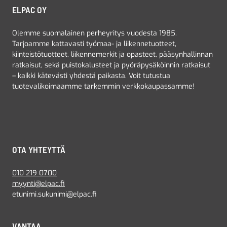
ELPAC OY
Olemme suomalainen perheyritys vuodesta 1985.
Tarjoamme kattavasti työmaa- ja liikennetuotteet,
kiinteistötuotteet, liikennemerkit ja opasteet, pääsynhallinnan
ratkaisut, sekä puistokalusteet ja pyöräpysäköinnin ratkaisut
– kaikki kätevästi yhdestä paikasta. Voit tutustua
tuotevalikoimaamme tarkemmin verkkokaupassamme!
OTA YHTEYTTÄ
010 219 0700
myynti@elpac.fi
etunimi.sukunimi@elpac.fi
VANTAA