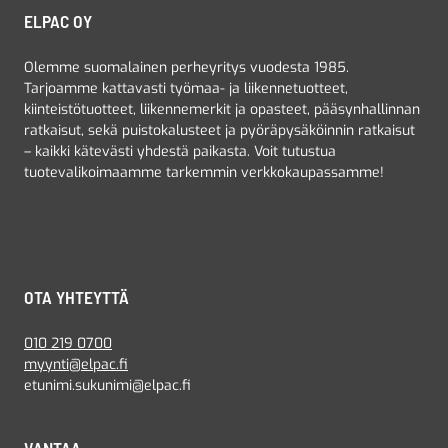
ELPAC OY
Olemme suomalainen perheyritys vuodesta 1985.
Tarjoamme kattavasti työmaa- ja liikennetuotteet,
kiinteistötuotteet, liikennemerkit ja opasteet, pääsynhallinnan
ratkaisut, sekä puistokalusteet ja pyöräpysäköinnin ratkaisut
– kaikki kätevästi yhdestä paikasta. Voit tutustua
tuotevalikoimaamme tarkemmin verkkokaupassamme!
OTA YHTEYTTÄ
010 219 0700
myynti@elpac.fi
etunimi.sukunimi@elpac.fi