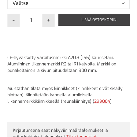
-
+
LISÄÄ OSTOSKORIIN
A20.3 Kauriseläin määrä
CE-hyväksytty varoitusmerkki A20.3 (156) kauriseläin.
Alumiininen liikennemerkki R2 tai R1 kalvolla. Merkki on
punakeltainen ja sivun pituudeltaan 900 mm.
Muistathan tilata myös kiinnikkeet (kiinnikkeet eivät sisälly
hintaan). Kiinnitetään kahdella alumiinisella
liikennemerkkikiinnikkeellä (reunakiinnitys) (
299004
).
Kirjautuneena saat näkyviin määräalennukset ja
yrityskohtaiset alennukset
Tilaa tunnukset