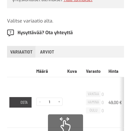
Valitse variaatio alta.
Kysyttävää? Ota yhteyttä
VARIAATIOT
ARVIOT
Määrä
Kuva
Varasto
Hinta
L
0
VANTAA
-
+
0
49,00
€
-
HAMINA
OSTA
0
OULU