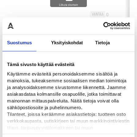
Liikuta sivuttain
0
VANTAA
-
+
0
60,00
€
-
HAMINA
OSTA
0
OULU
Suostumus
Yksityiskohdat
Tietoja
Tämä sivusto käyttää evästeitä
Käytämme evästeitä personoidaksemme sisältöä ja
Tutustu myös
mainoksia, tukeaksemme sosiaalisen median toimintoja
ja analysoidaksemme sivustomme liikennettä. Jaamme
asiakasdataa kolmansille osapuolille, jotka toimittavat
mainonnan mittauspalveluita. Näitä tietoja voivat olla
sähköpostiosoite ja puhelinnumero.
Tilanteet, joissa keräämme asiakastietoja: tuotteen osto
verkkokaupasta, uutiskirjeen tai muun markkinointiviestin
tilaus, tarjouspyyntölomakkeen tai muun
yhteydenottolomakkeen lähettäminen, käyttäjätilin