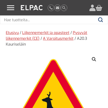
?
elpac.fi
Hae
Hae
tuotteita
Etusivu
/
Liikennemerkit ja opasteet
/
Pysyvät
liikennemerkit (CE)
/
A Varoitusmerkit
/ A20.3
Kauriseläin