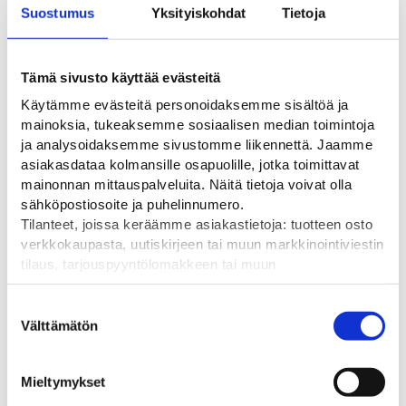
Suostumus
Yksityiskohdat
Tietoja
Tämä sivusto käyttää evästeitä
Käytämme evästeitä personoidaksemme sisältöä ja
mainoksia, tukeaksemme sosiaalisen median toimintoja
ja analysoidaksemme sivustomme liikennettä. Jaamme
asiakasdataa kolmansille osapuolille, jotka toimittavat
mainonnan mittauspalveluita. Näitä tietoja voivat olla
Nissen Kevytsuoja-aita
Teräksinen työmaa-aita
Big
sähköpostiosoite ja puhelinnumero.
Pro-S
Teräksinen työmaa-aita R1
Pys
Tilanteet, joissa keräämme asiakastietoja: tuotteen osto
heijastinlamellilla
väli
Valkoinen muoviaita
lii
verkkokaupasta, uutiskirjeen tai muun markkinointiviestin
työmaiden rajaamiseen
Alkuperäinen
Nykyinen
102,00
€
89,99
€
sul
tilaus, tarjouspyyntölomakkeen tai muun
85,00
€
hinta
hinta
62
yhteydenottolomakkeen lähettäminen, käyttäjätilin
oli:
on:
luominen, muut tilanteet, joissa kerätään ylläoleva tieto ja
Suostumuksen
pyydetään erillinen suostumus tiedon käyttämiseen
Välttämätön
102,00 €128,01 €.
89,99 €112,94 €
valinta
markkinoinnissa. Hyväksymällä mainontaevästeet,
hyväksyt asiakasdatan jakamisen kolmansille osapuolille
Mieltymykset
mainonnan mittaamista varten.
Tutustu myös