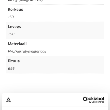
Korkeus
150
Leveys
250
Materiaali
PVC/kierrätysmateriaali
Pituus
656
Saatat myös pitää...
Ale!