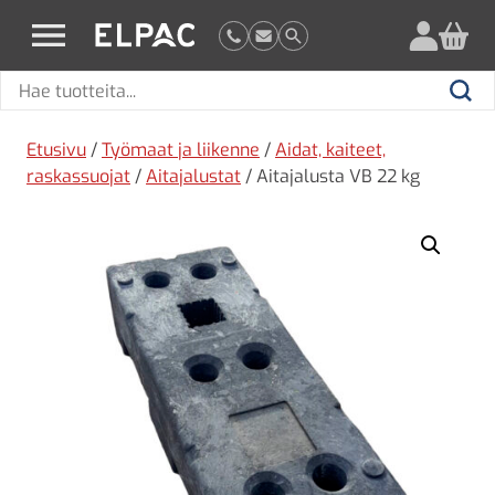
?
elpac.fi
Hae
Hae
tuotteita
Etusivu
/
Työmaat ja liikenne
/
Aidat, kaiteet,
raskassuojat
/
Aitajalustat
/ Aitajalusta VB 22 kg