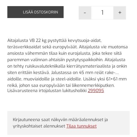
-
+
LISÄÄ OSTOSKORIIN
Aitajalusta VB
Aitajalusta VB 22 kg pystyttää kevytsuoja-aidat,
teräsverkkoaidat sekä europylväät. Aitajalusta vie muotonsa
ansiosta vähemmän tilaa kuin eurojalusta, joka tekee siitä
paremman valinnan ahtaisiin pystytyspaikkoihin. Aitajalusta
on tehty ruiskuvalutekniikalla kierrätysmateriaalista ja onkin
siten erittäin kestävä. Jalustassa on 45 mm reiät rake-
aidoille, muoviaidoille ja steel-aidoille. Lisäksi yksi 61×61 mm
reikä, johon saa europylvään tai liikennemerkkiputken.
Lisävarusteena irtojalustan lukitusholkki
299095
Kirjautuneena saat näkyviin määräalennukset ja
yrityskohtaiset alennukset
Tilaa tunnukset