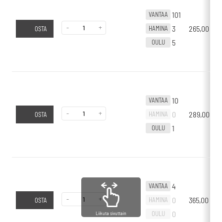
101
VANTAA
-
+
3
265,00
€
HAMINA
OSTA
5
OULU
10
VANTAA
-
+
0
289,00
€
HAMINA
OSTA
1
OULU
4
VANTAA
-
+
0
365,00
€
HAMINA
OSTA
0
OULU
Liikuta sivuttain