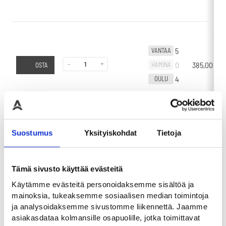
5
VANTAA
-
+
0
385,00
€
HAMINA
OSTA
4
OULU
Suostumus
Yksityiskohdat
Tietoja
0
VANTAA
-
+
0
565,00
€
HAMINA
OSTA
1
OULU
Tämä sivusto käyttää evästeitä
Käytämme evästeitä personoidaksemme sisältöä ja
mainoksia, tukeaksemme sosiaalisen median toimintoja
ja analysoidaksemme sivustomme liikennettä. Jaamme
asiakasdataa kolmansille osapuolille, jotka toimittavat