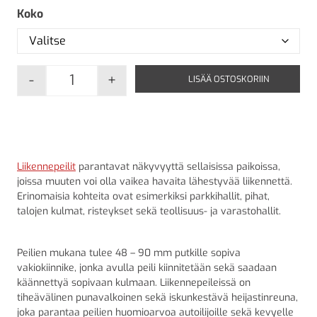
Koko
-
+
LISÄÄ OSTOSKORIIN
Liikennepeili | akryyli määrä
Liikennepeilit
parantavat näkyvyyttä sellaisissa paikoissa,
joissa muuten voi olla vaikea havaita lähestyvää liikennettä.
Erinomaisia kohteita ovat esimerkiksi parkkihallit, pihat,
talojen kulmat, risteykset sekä teollisuus- ja varastohallit.
Peilien mukana tulee 48 – 90 mm putkille sopiva
vakiokiinnike, jonka avulla peili kiinnitetään sekä saadaan
käännettyä sopivaan kulmaan. Liikennepeileissä on
tiheävälinen punavalkoinen sekä iskunkestävä heijastinreuna,
joka parantaa peilien huomioarvoa autoilijoille sekä kevyelle