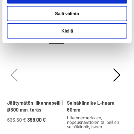
Salli valinta
Tutustu myös
Kiellä
Ale!
Jäätymätön liikennepeili |
Seinäkiinnike L-haara
Kup
Ø600 mm, teräs
60mm
Isk
val
Liikennemerkkien,
Alkuperäinen
Nykyinen
633,60
€
399,00
€
nopeusnäyttöjen tai peilien
Al
hinta
hinta
seinäkiinnitykseen.