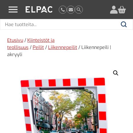
?
elpac.fi
Hae
Hae
tuotteita
Etusivu
/
Kiinteistöt ja
teollisuus
/
Peilit
/
Liikennepeilit
/ Liikennepeili |
akryyli