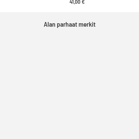
oli:
on:
41,00
€
633,60 €795,17 €.
399,00 €500,75 €.
Alan parhaat merkit