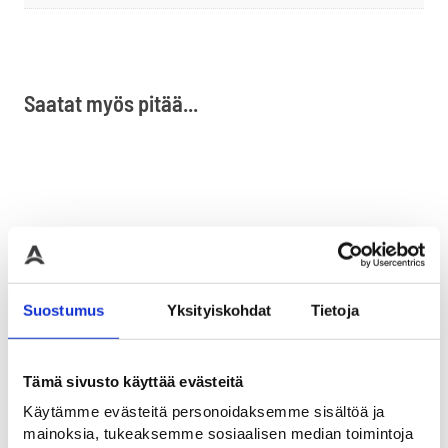
Saatat myös pitää...
Suostumus
Yksityiskohdat
Tietoja
SKIPPER kartiokasetit
SKIPPER oranssi
SKIPP
Tämä sivusto käyttää evästeitä
rajaustolppa
Skipper nauhakasetti
Skippe
kartiokiinnikkeellä
kartiok
Käytämme evästeitä personoidaksemme sisältöä ja
Skipper-tuoteperheen
mainoksia, tukeaksemme sosiaalisen median toimintoja
oranssi rajaustolppa
Alkaen
79,00
€
Alka