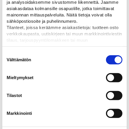
ja analysoidaksemme sivustomme liikennettä. Jaamme
27,00
€
asiakasdataa kolmansille osapuolille, jotka toimittavat
mainonnan mittauspalveluita. Näitä tietoja voivat olla
sähköpostiosoite ja puhelinnumero.
Tilanteet, joissa keräämme asiakastietoja: tuotteen osto
verkkokaupasta, uutiskirjeen tai muun markkinointiviestin
tilaus, tarjouspyyntölomakkeen tai muun
yhteydenottolomakkeen lähettäminen, käyttäjätilin
Tutustu myös
luominen, muut tilanteet, joissa kerätään ylläoleva tieto ja
Suostumuksen
pyydetään erillinen suostumus tiedon käyttämiseen
Välttämätön
valinta
markkinoinnissa. Hyväksymällä mainontaevästeet,
hyväksyt asiakasdatan jakamisen kolmansille osapuolille
Mieltymykset
mainonnan mittaamista varten.
Tilastot
Markkinointi
SKIPPER oranssi
SKIPPER ladattava
SKIPPE