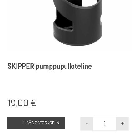
SKIPPER pumppupulloteline
19,00
€
-
+
LISÄÄ OSTOSKORIIN
SKIPPER pumpp