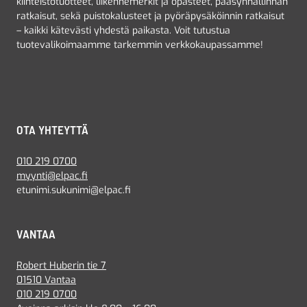
kiinteistötuotteet, liikennemerkit ja opasteet, pääsynhallinnan
ratkaisut, sekä puistokalusteet ja pyöräpysäköinnin ratkaisut
– kaikki kätevästi yhdestä paikasta. Voit tutustua
tuotevalikoimaamme tarkemmin verkkokaupassamme!
OTA YHTEYTTÄ
010 219 0700
myynti@elpac.fi
etunimi.sukunimi@elpac.fi
VANTAA
Robert Huberin tie 7
01510 Vantaa
010 219 0700