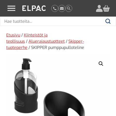
?
elpac.fi
Hae
Hae
tuotteita
Etusivu
/
Kiinteistöt ja
teollisuus
/
Aluerajaustuotteet
/
Skipper-
tuoteperhe
/ SKIPPER pumppupulloteline