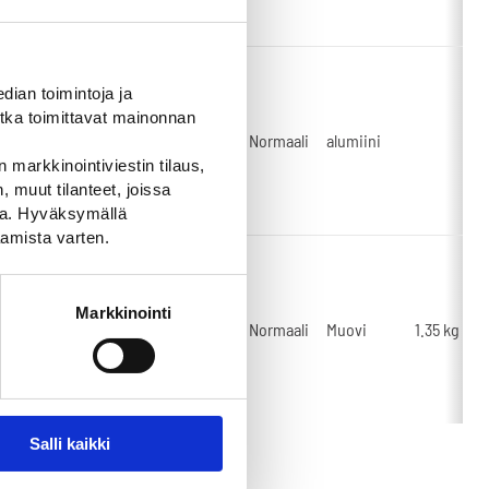
ian toimintoja ja
9C32.6-A-
tka toimittavat mainonnan
40-R2-PK-
R2
Normaali
alumiini
E
 markkinointiviestin tilaus,
 muut tilanteet, joissa
ssa. Hyväksymällä
amista varten.
9C32.6-M-
Markkinointi
40-R3FL-
R3FL
Normaali
Muovi
1.35 kg
K
Salli kaikki