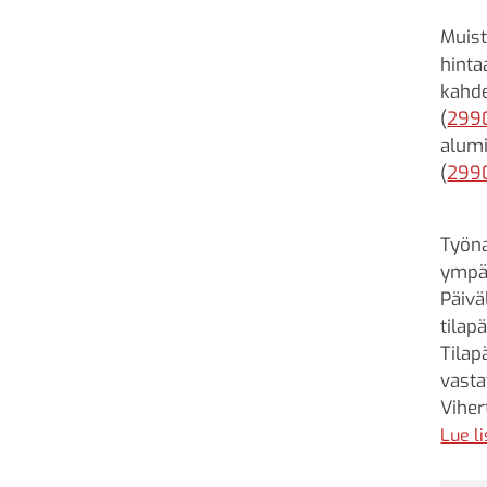
Muist
hinta
kahde
(
299
alumi
(
299
Työna
ympär
Päivä
tilap
Tilap
vasta
Viher
sulku
Lue l