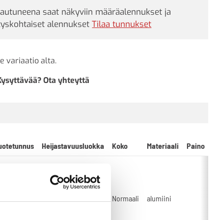
jautuneena saat näkyviin määräalennukset ja
tyskohtaiset alennukset
Tilaa tunnukset
e variaatio alta.
Kysyttävää? Ota yhteyttä
uotetunnus
Heijastavuusluokka
Koko
Materiaali
Paino
9C32.6-A-
40-R1-PK-
R1
Normaali
alumiini
E