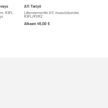
eveys
A11 Tietyö
C22
mm, R3FL
Liikennemerkki A11, muovi/alumiini,
Lii
ys
R3FL/R1/R2
Päi
Alkaen
45,00
€
49