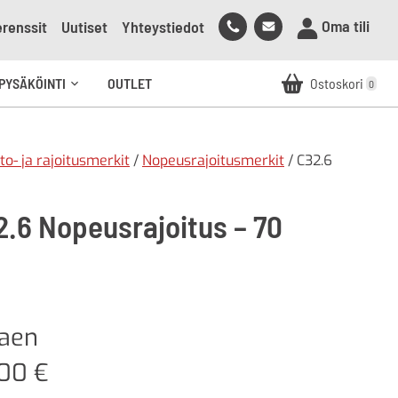
Soita
Lähetä
Oma tili
renssit
Uutiset
Yhteystiedot
meille
sähköpostia
meille
PYSÄKÖINTI
OUTLET
Ostoskori
0
Avaa
alavalikko
lto- ja rajoitusmerkit
/
Nopeusrajoitusmerkit
/ C32.6
2.6 Nopeusrajoitus – 70
kaen
,00
€