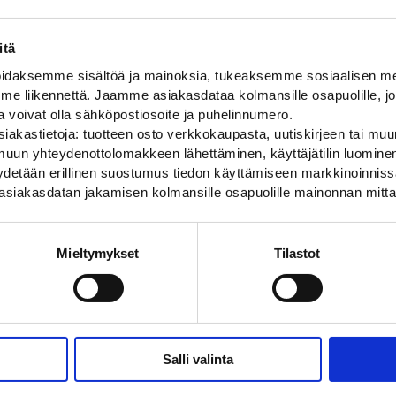
itä
daksemme sisältöä ja mainoksia, tukeaksemme sosiaalisen med
0
VANTAA
3
 liikennettä. Jaamme asiakasdataa kolmansille osapuolille, jo
-
+
0
60,00
€
-
6
HAMINA
ja voivat olla sähköpostiosoite ja puhelinnumero.
C
iakastietoja: tuotteen osto verkkokaupasta, uutiskirjeen tai muun
0
OULU
Liikuta sivuttain
uun yhteydenottolomakkeen lähettäminen, käyttäjätilin luominen,
pyydetään erillinen suostumus tiedon käyttämiseen markkinoinni
asiakasdatan jakamisen kolmansille osapuolille mainonnan mitta
5
VANTAA
3
Mieltymykset
Tilastot
-
+
10
49,00
€
Heti
6
HAMINA
P
0
OULU
Salli valinta