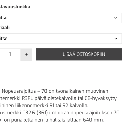
stavuusluokka
iaali
+
LISÄÄ OSTOSKORIIN
C32.6 Nopeusrajoitus - 70 määrä
 Nopeusrajoitus – 70 on työnaikainen muovinen
nnemerkki R3FL päiväloistekalvolla tai CE-hyväksytty
ininen liikennemerkki R1 tai R2 kalvolla.
tusmerkki C32.6 (361) ilmoittaa nopeusrajoituksen 70.
i on punakeltainen ja halkaisijaltaan 640 mm.