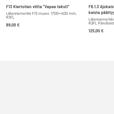
F13 Kiertotien viitta ”Vapaa teksti”
F8.1.3 Ajokai
kaista päätty
Liikennemerkki F13 muovi, 1700×400 mm,
R3FL
Liikennemerkki
R3FL Päivälois
89,00
€
125,00
€