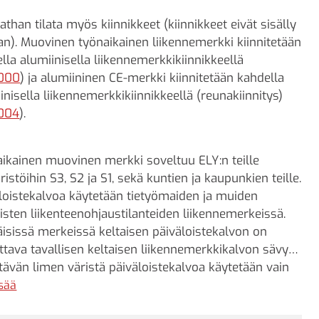
athan tilata myös kiinnikkeet (kiinnikkeet eivät sisälly
an). Muovinen työnaikainen liikennemerkki kiinnitetään
lla alumiinisella liikennemerkkikiinnikkeellä
000
) ja alumiininen CE-merkki kiinnitetään kahdella
inisella liikennemerkkikiinnikkeellä (reunakiinnitys)
004
).
ikainen muovinen merkki soveltuu ELY:n teille
istöihin S3, S2 ja S1, sekä kuntien ja kaupunkien teille.
loistekalvoa käytetään tietyömaiden ja muiden
äisten liikenteenohjaustilanteiden liikennemerkeissä.
äisissä merkeissä keltaisen päiväloistekalvon on
ttava tavallisen keltaisen liikennemerkkikalvon sävyä.
tävän limen väristä päiväloistekalvoa käytetään vain
- ja varoituslaitteissa.
isää