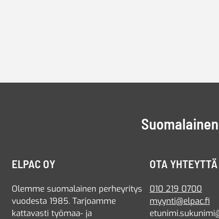
Suomalainen 
ELPAC OY
OTA YHTEYTTÄ
Olemme suomalainen perheyritys
010 219 0700
vuodesta 1985. Tarjoamme
myynti@elpac.fi
kattavasti työmaa- ja
etunimi.sukunimi@