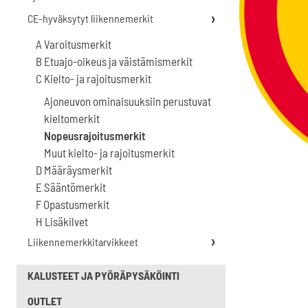
CE-hyväksytyt liikennemerkit
A Varoitusmerkit
B Etuajo-oikeus ja väistämismerkit
C Kielto- ja rajoitusmerkit
Ajoneuvon ominaisuuksiin perustuvat
kieltomerkit
Nopeusrajoitusmerkit
Muut kielto- ja rajoitusmerkit
D Määräysmerkit
E Sääntömerkit
F Opastusmerkit
H Lisäkilvet
Liikennemerkkitarvikkeet
KALUSTEET JA PYÖRÄPYSÄKÖINTI
OUTLET