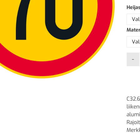
Heija
Mater
-
C32.6
liike
alumi
Rajoi
Merkk