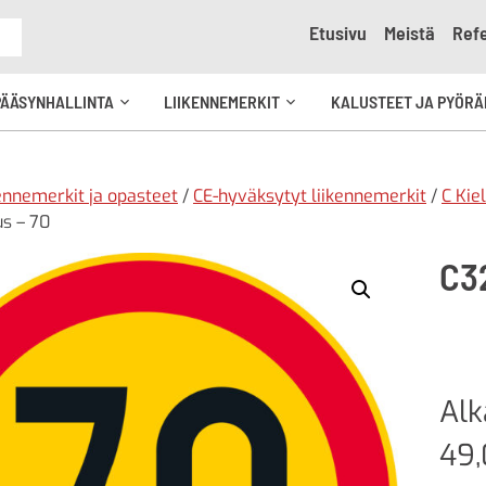
Etusivu
Meistä
Refe
e
PÄÄSYNHALLINTA
LIIKENNEMERKIT
KALUSTEET JA PYÖRÄ
Avaa
Avaa
kko
alavalikko
alavalikko
ennemerkit ja opasteet
/
CE-hyväksytyt liikennemerkit
/
C Kie
s – 70
C3
Al
49