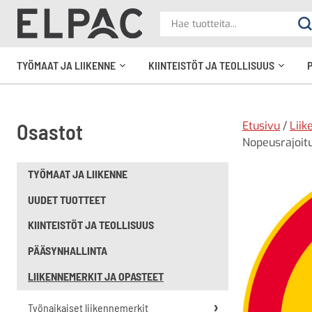
?
Hae
Ha
tuotteita
elpac.fi
TYÖMAAT JA LIIKENNE
KIINTEISTÖT JA TEOLLISUUS
Avaa
Avaa
alavalikko
alavali
Etusivu
/
Liik
Osastot
Nopeusrajoitu
TYÖMAAT JA LIIKENNE
UUDET TUOTTEET
KIINTEISTÖT JA TEOLLISUUS
PÄÄSYNHALLINTA
LIIKENNEMERKIT JA OPASTEET
Työnaikaiset liikennemerkit