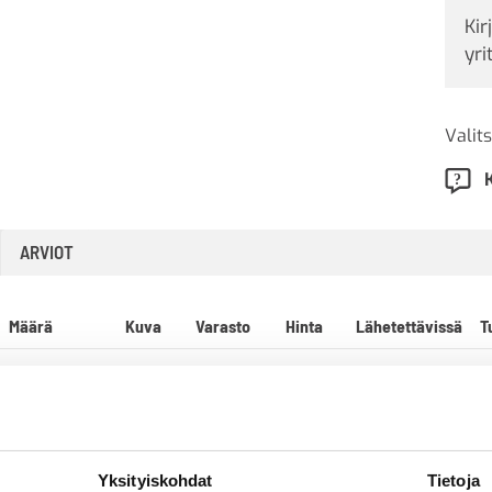
Kir
yri
Valits
ARVIOT
Määrä
Kuva
Varasto
Hinta
Lähetettävissä
T
0
VANTAA
3
-
+
0
49,00
€
-
6
HAMINA
C
0
OULU
Yksityiskohdat
Tietoja