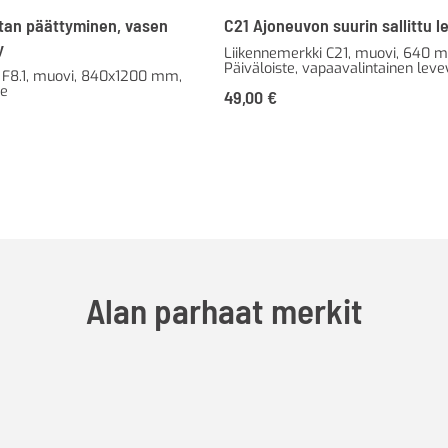
stan päättyminen, vasen
C21 Ajoneuvon suurin sallittu l
y
Liikennemerkki C21, muovi, 640 
Päiväloiste, vapaavalintainen leve
 F8.1, muovi, 840x1200 mm,
te
49,00
€
Alan parhaat merkit