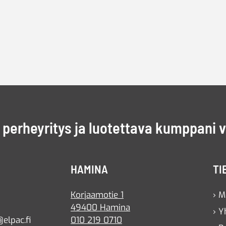
perheyritys ja luotettava kumppani 
HAMINA
TI
Korjaamotie 1
› M
49400 Hamina
› Y
elpac.fi
010 219 0710