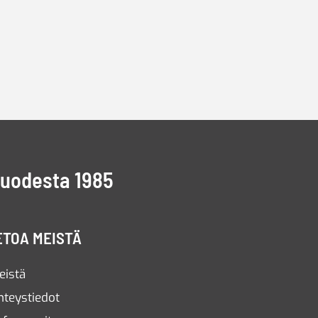
vuodesta 1985
ETOA MEISTÄ
eistä
hteystiedot