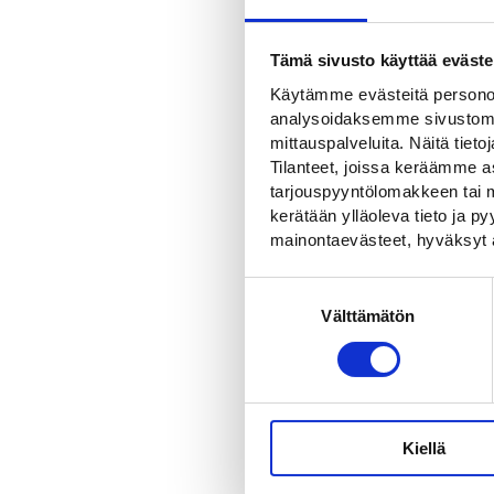
Tämä sivusto käyttää eväste
Käytämme evästeitä personoi
analysoidaksemme sivustomme
OSTA
mittauspalveluita. Näitä tieto
Tilanteet, joissa keräämme as
tarjouspyyntölomakkeen tai m
kerätään ylläoleva tieto ja 
mainontaevästeet, hyväksyt 
Suostumuksen
Välttämätön
valinta
OSTA
Kiellä