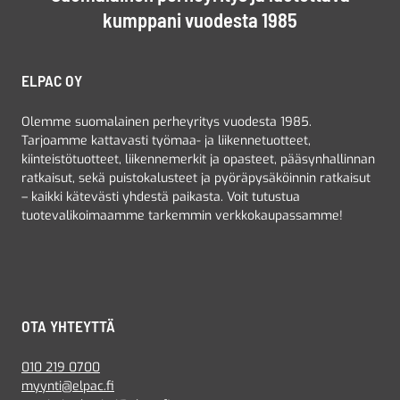
kumppani vuodesta 1985
ELPAC OY
Olemme suomalainen perheyritys vuodesta 1985.
Tarjoamme kattavasti työmaa- ja liikennetuotteet,
kiinteistötuotteet, liikennemerkit ja opasteet, pääsynhallinnan
ratkaisut, sekä puistokalusteet ja pyöräpysäköinnin ratkaisut
– kaikki kätevästi yhdestä paikasta. Voit tutustua
tuotevalikoimaamme tarkemmin verkkokaupassamme!
OTA YHTEYTTÄ
010 219 0700
myynti@elpac.fi