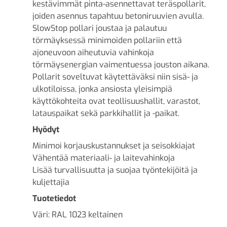
kestävimmät pinta-asennettavat teräspollarit,
joiden asennus tapahtuu betoniruuvien avulla.
SlowStop pollari joustaa ja palautuu
törmäyksessä minimoiden pollariin että
ajoneuvoon aiheutuvia vahinkoja
törmäysenergian vaimentuessa jouston aikana.
Pollarit soveltuvat käytettäväksi niin sisä- ja
ulkotiloissa, jonka ansiosta yleisimpiä
käyttökohteita ovat teollisuushallit, varastot,
latauspaikat sekä parkkihallit ja -paikat.
Hyödyt
Minimoi korjauskustannukset ja seisokkiajat
Vähentää materiaali‑ ja laitevahinkoja
Lisää turvallisuutta ja suojaa työntekijöitä ja
kuljettajia
Tuotetiedot
Väri: RAL 1023 keltainen