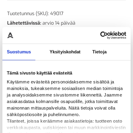
Tuotetunnus (SKU):
49017
Lähetettävissä:
arvio 14 päivää
Täyden palvelun asennuspalvelu
Kysyttävää? Ota yhteyttä
Ladattavat tiedostot
Suostumus
Yksityiskohdat
Tietoja
ARVIOT
Tämä sivusto käyttää evästeitä
Käytämme evästeitä personoidaksemme sisältöä ja
mainoksia, tukeaksemme sosiaalisen median toimintoja
ja analysoidaksemme sivustomme liikennettä. Jaamme
asiakasdataa kolmansille osapuolille, jotka toimittavat
Tutustu myös
mainonnan mittauspalveluita. Näitä tietoja voivat olla
sähköpostiosoite ja puhelinnumero.
Tilanteet, joissa keräämme asiakastietoja: tuotteen osto
verkkokaupasta, uutiskirjeen tai muun markkinointiviestin