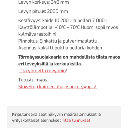
Levyn korkeys: 340 mm
Levyn pituus: 2000 mm
Kestävyys: kaide 10 200 J ja pollari 7 000 J
Käyttölämpötila: -40°C – 70°C Huom. sopii myös
kylmävarastoihin!
Pinnoitus: Sinkattu ja pulverimaalattu
Asennus: kaksi U-pulttia pollaria kohden
Törmäyssuojakaaria on mahdollista tilata myös
eri leveyksillä ja korkeuksilla.
Ota yhteyttä myyntiin
!
Tutustu myös
SlowStop kaiteen aliajosuoja tyyppi 2.
Kirjautuneena saat näkyviin määräalennukset ja
yrityskohtaiset alennukset
Tilaa tunnukset