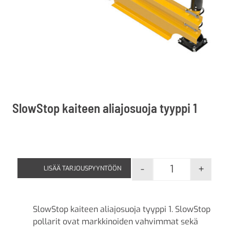
SlowStop kaiteen aliajosuoja tyyppi 1
-
+
LISÄÄ TARJOUSPYYNTÖÖN
SlowStop kaitee
SlowStop kaiteen aliajosuoja tyyppi 1. SlowStop
pollarit ovat markkinoiden vahvimmat sekä