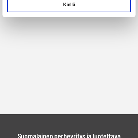
Kiellä
Suomalainen perheyritys ja luotettava