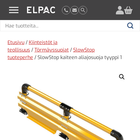
?
elpac.fi
Hae
Hae
tuotteita
Etusivu
/
Kiinteistöt ja
teollisuus
/
Törmäyssuojat
/
SlowStop
tuoteperhe
/ SlowStop kaiteen aliajosuoja tyyppi 1