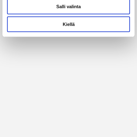
Salli valinta
Alan parhaat merkit
Kiellä