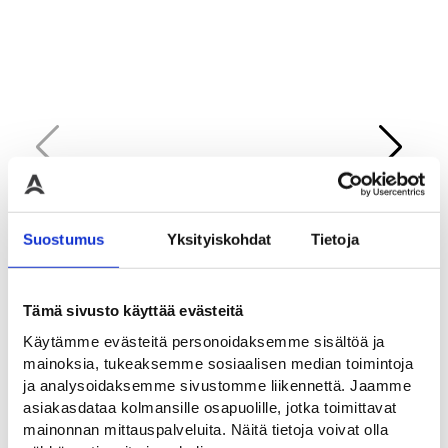
SlowStop FlexRail
SlowStop joustokaiteen
Slo
Suostumus
Yksityiskohdat
Tietoja
joustokaide
päätyosa
Tör
poll
SlowStop tuoteperheen
Päätypala FlexRail
joustava
joustokaiteen viimeistelyyn
Al
Tämä sivusto käyttää evästeitä
polykarbonaattikaide
75,00
€
Käytämme evästeitä personoidaksemme sisältöä ja
285,00
€
mainoksia, tukeaksemme sosiaalisen median toimintoja
ja analysoidaksemme sivustomme liikennettä. Jaamme
asiakasdataa kolmansille osapuolille, jotka toimittavat
mainonnan mittauspalveluita. Näitä tietoja voivat olla