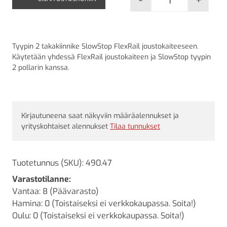
-
+
SlowStop joust
Tyypin 2 takakiinnike SlowStop FlexRail joustokaiteeseen.
Käytetään yhdessä FlexRail joustokaiteen ja SlowStop tyypin
2 pollarin kanssa.
Kirjautuneena saat näkyviin määräalennukset ja
yrityskohtaiset alennukset
Tilaa tunnukset
Tuotetunnus (SKU):
490.47
Varastotilanne:
Vantaa: 8 (Päävarasto)
Hamina: 0 (Toistaiseksi ei verkkokaupassa. Soita!)
Oulu: 0 (Toistaiseksi ei verkkokaupassa. Soita!)