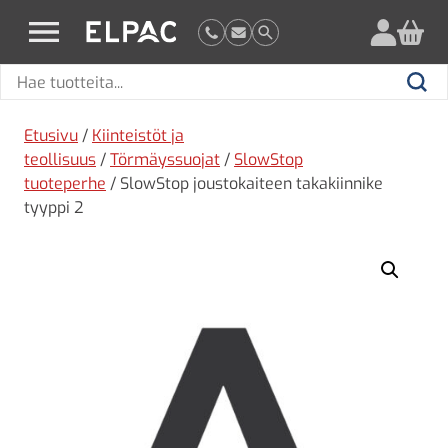
?
elpac.fi
Hae
Hae
tuotteita
Etusivu
/
Kiinteistöt ja
teollisuus
/
Törmäyssuojat
/
SlowStop
tuoteperhe
/ SlowStop joustokaiteen takakiinnike
tyyppi 2