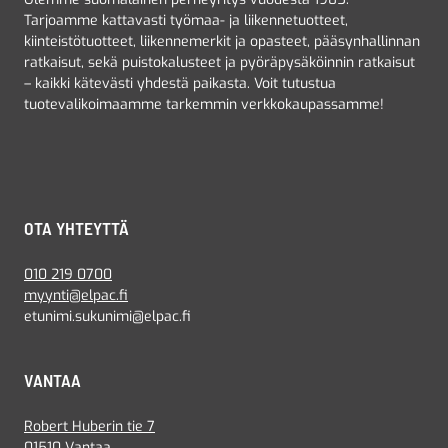
Tarjoamme kattavasti työmaa- ja liikennetuotteet,
kiinteistötuotteet, liikennemerkit ja opasteet, pääsynhallinnan
ratkaisut, sekä puistokalusteet ja pyöräpysäköinnin ratkaisut
– kaikki kätevästi yhdestä paikasta. Voit tutustua
tuotevalikoimaamme tarkemmin verkkokaupassamme!
OTA YHTEYTTÄ
010 219 0700
myynti@elpac.fi
etunimi.sukunimi@elpac.fi
VANTAA
Robert Huberin tie 7
01510 Vantaa