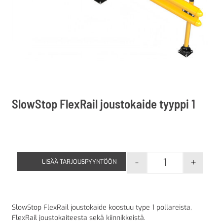
SlowStop FlexRail joustokaide tyyppi 1
-
+
LISÄÄ TARJOUSPYYNTÖÖN
SlowStop FlexRa
SlowStop FlexRail joustokaide koostuu type 1 pollareista,
FlexRail joustokaiteesta sekä kiinnikkeistä.