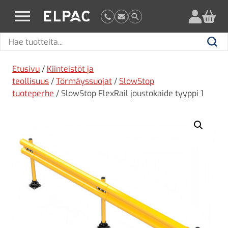
?
elpac.fi
Hae
Hae
tuotteita
Etusivu
/
Kiinteistöt ja
teollisuus
/
Törmäyssuojat
/
SlowStop
tuoteperhe
/ SlowStop FlexRail joustokaide tyyppi 1