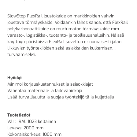
SlowStop FlexRail joustokaide on markkinoiden vahvin
joustava törmäyskaide. Voidaankin lähes sanoa, että FlexRail
polykarbonaattikaide on murtumaton törmäyskaide mm.
varasto-, logistiikka-, tuotanto- ja teollisuushalleihin. Näissä
käyttöympäristöissä FlexRail soveltuu erinomaisesti jalan
liikkuvien työntekijöiden sekä asiakkaiden kulkemisen
turvaamiseksi.
Hyödyt
Minimoi korjauskustannukset ja seisokkiajat
Vähentää materiaali‑ ja laitevahinkoja
Lisää turvallisuutta ja suojaa työntekijöitä ja kuljettajia
Tuotetiedot
Väri:
RAL 1023 keltainen
Leveys: 2
000 mm
Kokonaiskorkeus:
1000 mm