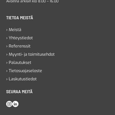
Avoinna arkisin klo 8.00 – 16.00
TIETOA MEISTÄ
› Meistä
› Yhteystiedot
› Referenssit
› Myynti- ja toimitusehdot
› Palautukset
› Tietosuojaseloste
› Laskutustiedot
SEURAA MEITÄ
Instagram
LinkedIn