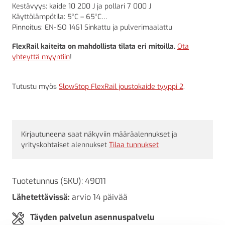
Kestävyys: kaide 10 200 J ja pollari 7 000 J
Käyttölämpötila: 5°C – 65°C
Pinnoitus: EN-ISO 1461 Sinkattu ja pulverimaalattu
FlexRail kaiteita on mahdollista tilata eri mitoilla.
Ota
yhteyttä myyntiin
!
Tutustu myös
SlowStop FlexRail joustokaide tyyppi 2
.
Kirjautuneena saat näkyviin määräalennukset ja
yrityskohtaiset alennukset
Tilaa tunnukset
Tuotetunnus (SKU):
49011
Lähetettävissä:
arvio 14 päivää
Täyden palvelun asennuspalvelu