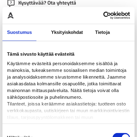
Kysyttävää? Ota yhteyttä
Ladattavat tiedostot
ARVIOT
Suostumus
Yksityiskohdat
Tietoja
Tämä sivusto käyttää evästeitä
Käytämme evästeitä personoidaksemme sisältöä ja
Tutustu myös
mainoksia, tukeaksemme sosiaalisen median toimintoja
ja analysoidaksemme sivustomme liikennettä. Jaamme
asiakasdataa kolmansille osapuolille, jotka toimittavat
mainonnan mittauspalveluita. Näitä tietoja voivat olla
sähköpostiosoite ja puhelinnumero.
Tilanteet, joissa keräämme asiakastietoja: tuotteen osto
verkkokaupasta, uutiskirjeen tai muun markkinointiviestin
tilaus, tarjouspyyntölomakkeen tai muun
yhteydenottolomakkeen lähettäminen, käyttäjätilin
luominen, muut tilanteet, joissa kerätään ylläoleva tieto ja
Suostumuksen