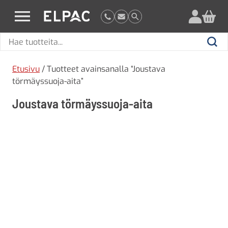
?
elpac.fi
Hae
Hae
tuotteita
Etusivu
/ Tuotteet avainsanalla “Joustava
törmäyssuoja-aita”
Joustava törmäyssuoja-aita