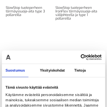
SlowStop tuoteperheen
SlowStop tuoteperheen
törmäyssuoja-aita type 3
IronFlex törmäyssuoja-aita
pollareilla
välijohteella ja type 1
pollareilla
Suostumus
Yksityiskohdat
Tietoja
Tämä sivusto käyttää evästeitä
SlowStop IronFlex
SlowStop IronFlex
törmäyssuoja-aita
törmäyssuoja-aita
Käytämme evästeitä personoidaksemme sisältöä ja
välijohteella tyyppi 2
käsijohteella tyyppi 2
mainoksia, tukeaksemme sosiaalisen median toimintoja
ja analysoidaksemme sivustomme liikennettä. Jaamme