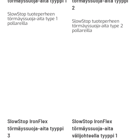
törmäyssuoja-aita tyyppi 1
törmäyssuoja-aita tyyppi
2
SlowStop tuoteperheen
törmäyssuoja-aita type 1
SlowStop tuoteperheen
pollareilla
törmäyssuoja-aita type 2
pollareilla
SlowStop IronFlex
SlowStop IronFlex
törmäyssuoja-aita tyyppi
törmäyssuoja-aita
3
välijohteella tyyppi 1