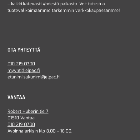
– kaikki kätevästi yhdestä paikasta. Voit tutustua
tuotevalikoimaamme tarkemmin verkkokaupassamme!
OTA YHTEYTTÄ
010 219 0700
myynti@elpac.fi
etunimi.sukunimi@elpac.fi
VANTAA
Robert Huberin tie 7
01510 Vantaa
010 219 0700
Avoinna arkisin klo 8.00 – 16.00.