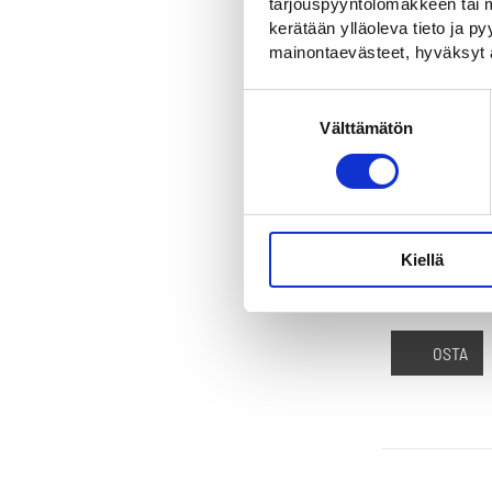
tarjouspyyntölomakkeen tai m
kerätään ylläoleva tieto ja 
mainontaevästeet, hyväksyt 
Suostumuksen
Välttämätön
valinta
OSTA
Kiellä
OSTA