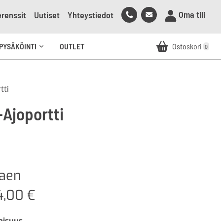
Soita
Lähetä
Oma tili
renssit
Uutiset
Yhteystiedot
meille
sähköpostia
meille
PYSÄKÖINTI
OUTLET
Ostoskori
0
Avaa
alavalikko
tti
-Ajoportti
kaen
4,00
€
aisuus