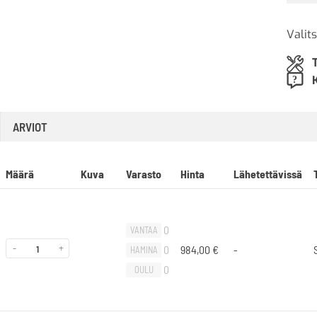
Valits
ARVIOT
Määrä
Kuva
Varasto
Hinta
Lähetettävissä
0
VANTAA
-
+
0
984,00
€
-
HAMINA
0
OULU