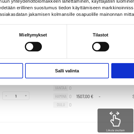
0
uun yhteydenottolomakkeen lähettäminen, käyttäjätilin luominen,
OULU
pyydetään erillinen suostumus tiedon käyttämiseen markkinoinni
asiakasdatan jakamisen kolmansille osapuolille mainonnan mitta
Mieltymykset
Tilastot
0
VANTAA
-
+
0
1379,00
€
-
HAMINA
0
OULU
Salli valinta
0
VANTAA
-
+
0
1507,00
€
-
HAMINA
0
OULU
Liikuta sivuttain