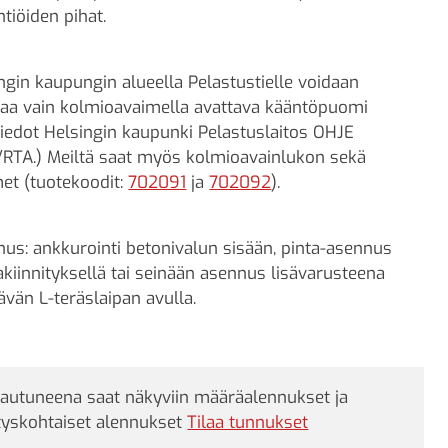
htiöiden pihat.
ngin kaupungin alueella Pelastustielle voidaan
ttaa vain kolmioavaimella avattava kääntöpuomi
tiedot Helsingin kaupunki Pelastuslaitos OHJE
RTA.) Meiltä saat myös kolmioavainlukon sekä
et (tuotekoodit:
702091
ja
702092
).
us: ankkurointi betonivalun sisään, pinta-asennus
akiinnityksellä tai seinään asennus lisävarusteena
vän L-teräslaipan avulla.
jautuneena saat näkyviin määräalennukset ja
tyskohtaiset alennukset
Tilaa tunnukset