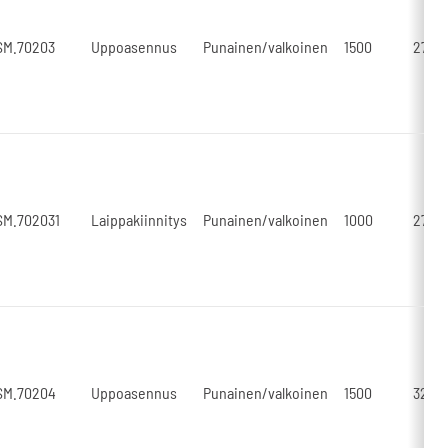
SM.70203
Uppoasennus
Punainen/valkoinen
1500
2750
SM.702031
Laippakiinnitys
Punainen/valkoinen
1000
2750
SM.70204
Uppoasennus
Punainen/valkoinen
1500
3250