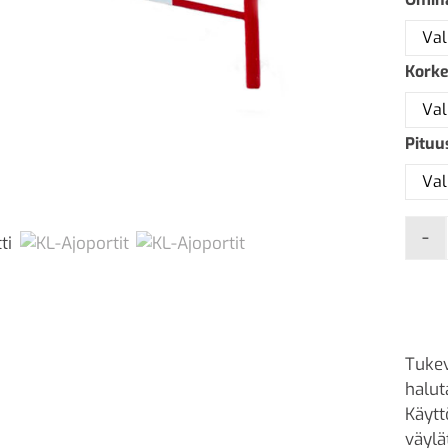
Kork
Pituu
-
Tukev
halut
Käytt
väylä