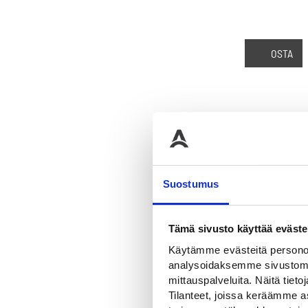
OSTA
OSTA
Suostumus
Tämä sivusto käyttää eväste
Käytämme evästeitä personoi
analysoidaksemme sivustomme
mittauspalveluita. Näitä tieto
OSTA
Tilanteet, joissa keräämme as