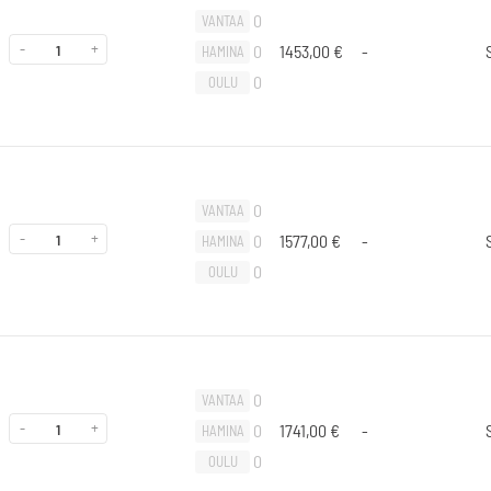
0
VANTAA
-
+
0
1453,00
€
-
HAMINA
0
OULU
0
VANTAA
-
+
0
1577,00
€
-
HAMINA
0
OULU
0
VANTAA
-
+
0
1741,00
€
-
HAMINA
0
OULU