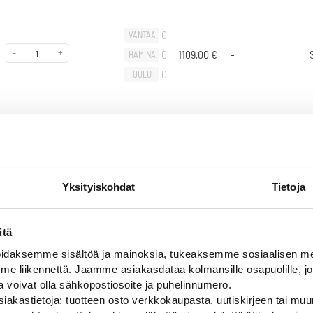
0
VANTAA
-
+
0
1109,00
€
-
HAMINA
0
OULU
0
VANTAA
-
+
0
1169,00
€
-
HAMINA
Yksityiskohdat
Tietoja
0
OULU
itä
daksemme sisältöä ja mainoksia, tukeaksemme sosiaalisen med
 liikennettä. Jaamme asiakasdataa kolmansille osapuolille, jo
0
VANTAA
ja voivat olla sähköpostiosoite ja puhelinnumero.
-
+
0
1294,00
€
-
HAMINA
iakastietoja: tuotteen osto verkkokaupasta, uutiskirjeen tai muun