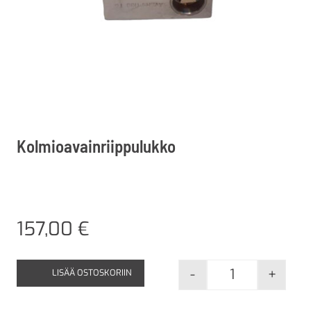
Kolmioavainriippulukko
157,00
€
-
+
LISÄÄ OSTOSKORIIN
Kolmioavainri