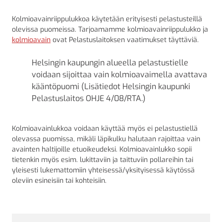
Kolmioavainriippulukkoa käytetään erityisesti pelastusteillä
olevissa puomeissa. Tarjoamamme kolmioavainriippulukko ja
kolmioavain
ovat Pelastuslaitoksen vaatimukset täyttäviä.
Helsingin kaupungin alueella pelastustielle
voidaan sijoittaa vain kolmioavaimella avattava
kääntöpuomi (Lisätiedot Helsingin kaupunki
Pelastuslaitos OHJE 4/08/RTA.)
Kolmioavainlukkoa voidaan käyttää myös ei pelastustiellä
olevassa puomissa, mikäli läpikulku halutaan rajoittaa vain
avainten haltijoille etuoikeudeksi. Kolmioavainlukko sopii
tietenkin myös esim. lukittaviin ja taittuviin pollareihin tai
yleisesti lukemattomiin yhteisessä/yksityisessä käytössä
oleviin esineisiin tai kohteisiin.