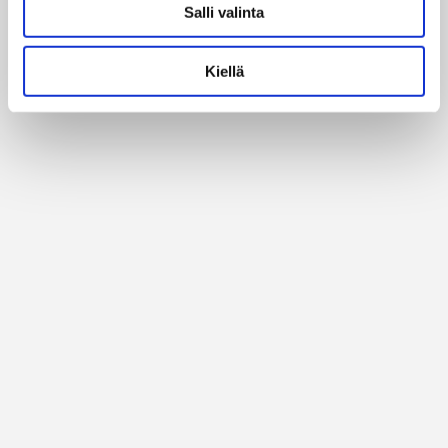
Alan parhaat merkit
Salli valinta
Kiellä