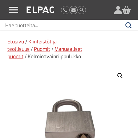
?
elpac.fi
Hae
Hae
tuotteita
Etusivu
/
Kiinteistöt ja
teollisuus
/
Puomit
/
Manuaaliset
puomit
/ Kolmioavainriippulukko