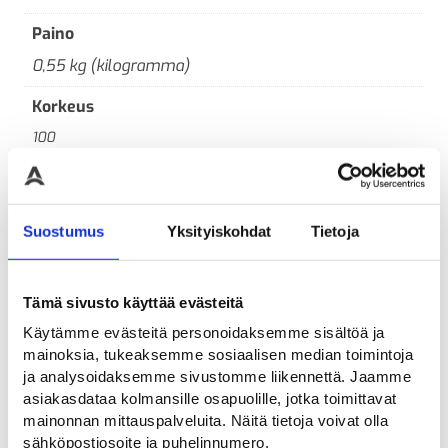
Paino
0,55 kg (kilogramma)
Korkeus
100
Leveys
60
Suostumus
Yksityiskohdat
Tietoja
Materiaali
Teräs
Tämä sivusto käyttää evästeitä
Pituus
Käytämme evästeitä personoidaksemme sisältöä ja
350
mainoksia, tukeaksemme sosiaalisen median toimintoja
ja analysoidaksemme sivustomme liikennettä. Jaamme
asiakasdataa kolmansille osapuolille, jotka toimittavat
mainonnan mittauspalveluita. Näitä tietoja voivat olla
sähköpostiosoite ja puhelinnumero.