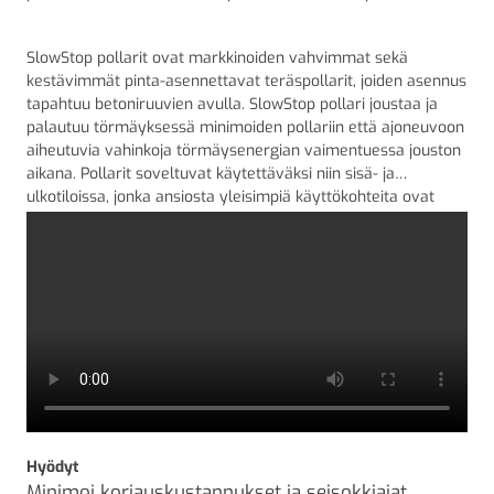
SlowStop pollarit ovat markkinoiden vahvimmat sekä
kestävimmät pinta-asennettavat teräspollarit, joiden asennus
tapahtuu betoniruuvien avulla. SlowStop pollari joustaa ja
palautuu törmäyksessä minimoiden pollariin että ajoneuvoon
aiheutuvia vahinkoja törmäysenergian vaimentuessa jouston
aikana. Pollarit soveltuvat käytettäväksi niin sisä- ja
ulkotiloissa, jonka ansiosta yleisimpiä käyttökohteita ovat
teollisuushallit, varastot, latauspaikat sekä parkkihallit ja -
paikat.
Hyödyt
Minimoi korjauskustannukset ja seisokkiajat