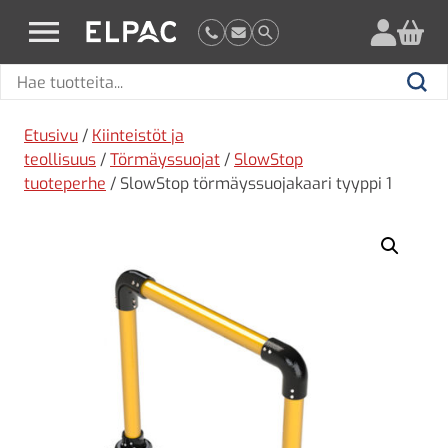
?
elpac.fi
Hae
Hae
tuotteita
Etusivu
/
Kiinteistöt ja
teollisuus
/
Törmäyssuojat
/
SlowStop
tuoteperhe
/ SlowStop törmäyssuojakaari tyyppi 1