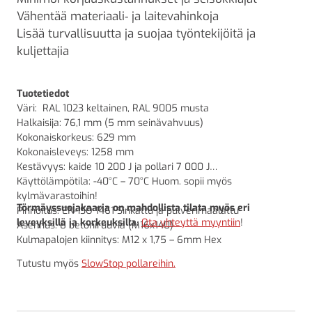
Vähentää materiaali‑ ja laitevahinkoja
Lisää turvallisuutta ja suojaa työntekijöitä ja
kuljettajia
Tuotetiedot
Väri:
RAL 1023 keltainen, RAL 9005 musta
Halkaisija:
76,1 mm (5 mm seinävahvuus)
Kokonaiskorkeus:
629 mm
Kokonaisleveys:
1258 mm
Kestävyys: kaide 10 200 J ja pollari 7 000 J
Käyttölämpötila: -40°C – 70°C Huom. sopii myös
kylmävarastoihin!
Törmäyssuojakaaria on mahdollista tilata myös eri
Pinnoitus: EN-ISO 1461 Sinkattu ja pulverimaalattu
leveyksillä ja korkeuksilla.
Ota yhteyttä myyntiin
!
Asennus: 8 betoniruuvia (M16x140)
Kulmapalojen kiinnitys: M12 x 1,75 – 6mm Hex
Tutustu myös
SlowStop pollareihin.