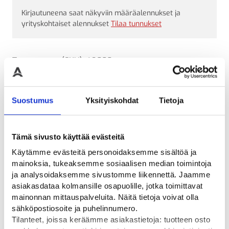
Kirjautuneena saat näkyviin määräalennukset ja
yrityskohtaiset alennukset
Tilaa tunnukset
Tuotetunnus (SKU):
49000
Lähetettävissä:
arvio 14 päivää
Kysyttävää? Ota yhteyttä
Suostumus
Yksityiskohdat
Tietoja
Ladattavat tiedostot
Tämä sivusto käyttää evästeitä
ARVIOT
Käytämme evästeitä personoidaksemme sisältöä ja
mainoksia, tukeaksemme sosiaalisen median toimintoja
ja analysoidaksemme sivustomme liikennettä. Jaamme
asiakasdataa kolmansille osapuolille, jotka toimittavat
mainonnan mittauspalveluita. Näitä tietoja voivat olla
Tutustu myös
sähköpostiosoite ja puhelinnumero.
Tilanteet, joissa keräämme asiakastietoja: tuotteen osto