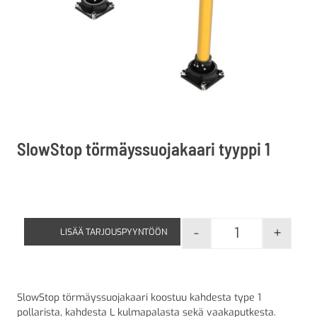
SlowStop törmäyssuojakaari tyyppi 1
-
+
LISÄÄ TARJOUSPYYNTÖÖN
SlowStop törmä
SlowStop törmäyssuojakaari koostuu kahdesta type 1
pollarista, kahdesta L kulmapalasta sekä vaakaputkesta.