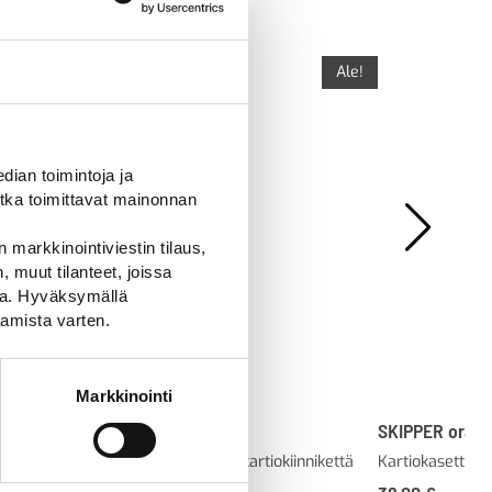
Ale!
ian toimintoja ja
tka toimittavat mainonnan
 markkinointiviestin tilaus,
 muut tilanteet, joissa
ssa. Hyväksymällä
amista varten.
Markkinointi
SKIPPER xs kartiokasetit
SKIPPER orans
Skipper nauhakasetti ilman kartiokiinnikettä
Kartiokasetti i