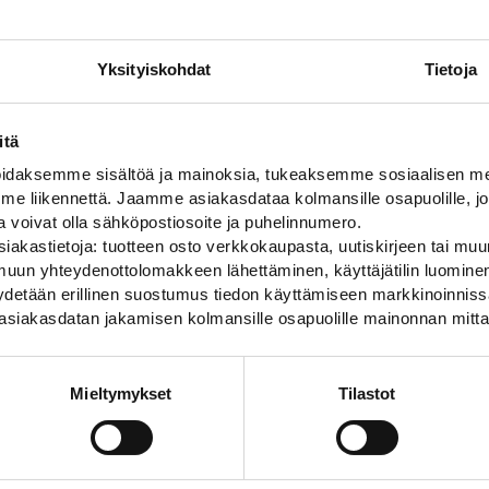
Yksityiskohdat
Tietoja
itä
daksemme sisältöä ja mainoksia, tukeaksemme sosiaalisen med
 liikennettä. Jaamme asiakasdataa kolmansille osapuolille, jo
ja voivat olla sähköpostiosoite ja puhelinnumero.
iakastietoja: tuotteen osto verkkokaupasta, uutiskirjeen tai muun
uun yhteydenottolomakkeen lähettäminen, käyttäjätilin luominen,
pyydetään erillinen suostumus tiedon käyttämiseen markkinoinni
asiakasdatan jakamisen kolmansille osapuolille mainonnan mitta
Mieltymykset
Tilastot
en rajaustolppa
SKIPPER kartiokasetit
-tuoteperheen rajaustolppa
Skipper nauhakasetti kartiokiinnikkeellä