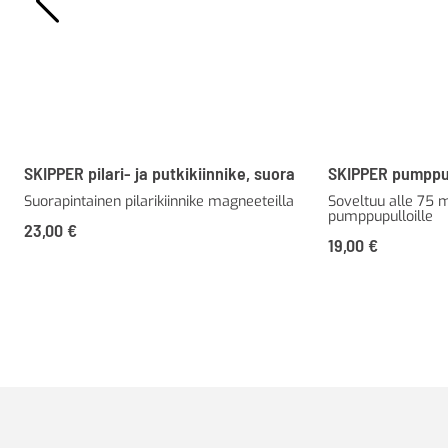
SKIPPER pilari- ja putkikiinnike, suora
SKIPPER pumppup
Suorapintainen pilarikiinnike magneeteilla
Soveltuu alle 75 m
pumppupulloille
23,00
€
19,00
€