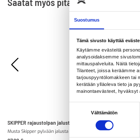
Saatat myös pitää...
Suostumus
Tämä sivusto käyttää eväste
Käytämme evästeitä personoi
analysoidaksemme sivustomme
mittauspalveluita. Näitä tieto
Tilanteet, joissa keräämme as
tarjouspyyntölomakkeen tai m
kerätään ylläoleva tieto ja 
mainontaevästeet, hyväksyt 
Suostumuksen
Välttämätön
valinta
SKIPPER rajaustolpan jalusta
SKIPPER keltain
Musta Skipper pylvään jalusta
Keltainen Skipper