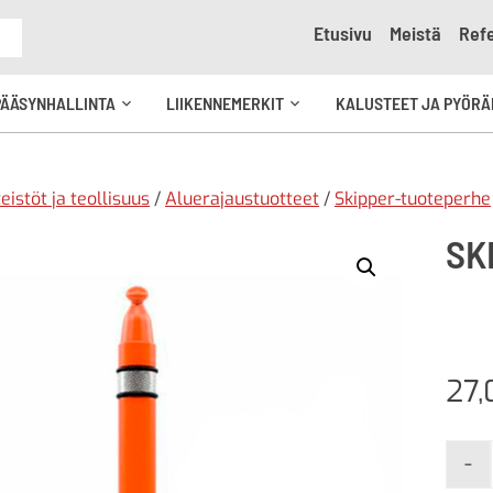
Etusivu
Meistä
Refe
e
PÄÄSYNHALLINTA
LIIKENNEMERKIT
KALUSTEET JA PYÖRÄ
Avaa
Avaa
kko
alavalikko
alavalikko
teistöt ja teollisuus
/
Aluerajaustuotteet
/
Skipper-tuoteperhe
SK
27
-