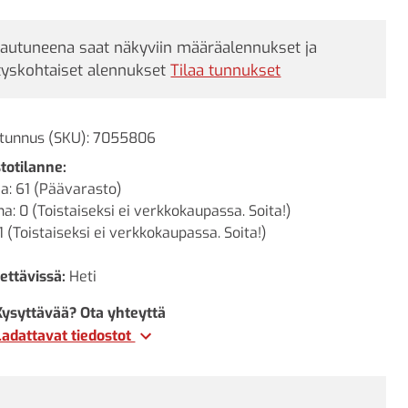
jautuneena saat näkyviin määräalennukset ja
tyskohtaiset alennukset
Tilaa tunnukset
tunnus (SKU):
7055806
totilanne:
a: 61 (Päävarasto)
a: 0 (Toistaiseksi ei verkkokaupassa. Soita!)
1 (Toistaiseksi ei verkkokaupassa. Soita!)
ettävissä:
Heti
Kysyttävää? Ota yhteyttä
Ladattavat tiedostot