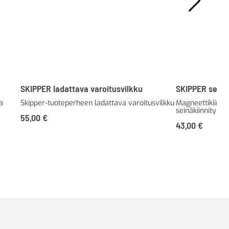
SKIPPER ladattava varoitusvilkku
SKIPPER seinäk
a
Skipper-tuoteperheen ladattava varoitusvilkku
Magneettikiinnik
seinäkiinnitykse
55,00
€
43,00
€