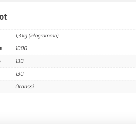
ot
1,3 kg (kilogramma)
s
1000
s
130
130
Oranssi