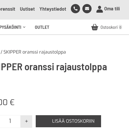
Soita
Lähetä
Oma tili
renssit
Uutiset
Yhteystiedot
meille
sähköpostia
meille
PYSÄKÖINTI
OUTLET
Ostoskori
0
Avaa
alavalikko
/ SKIPPER oranssi rajaustolppa
IPPER oranssi rajaustolppa
,00
€
+
LISÄÄ OSTOSKORIIN
SKIPPER oranssi rajaustolppa määrä