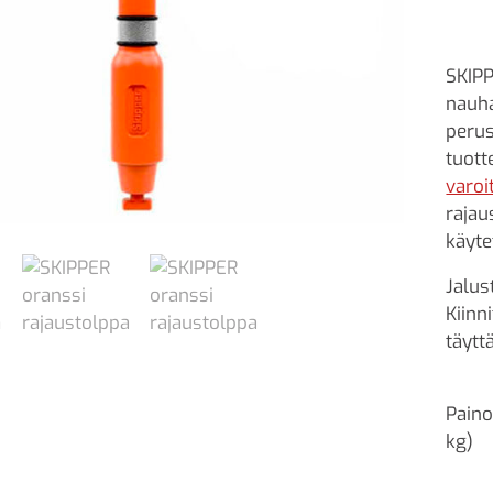
SKIPP
nauha
perus
tuott
varoi
rajau
käyte
Jalus
Kiinn
täytt
Paino
kg)