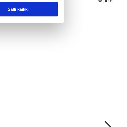
Alkaen
55,00
€
38,00
€
38,00
€
Salli kaikki