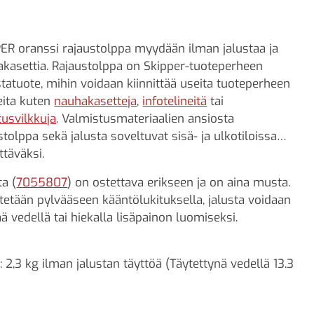
ER oranssi rajaustolppa myydään ilman jalustaa ja
kasettia. Rajaustolppa on Skipper-tuoteperheen
tatuote, mihin voidaan kiinnittää useita tuoteperheen
eita kuten
nauhakasetteja
,
infotelineitä
tai
tusvilkkuja
. Valmistusmateriaalien ansiosta
stolppa sekä jalusta soveltuvat sisä- ja ulkotiloissa
ttäväksi.
ta (
7055807
) on ostettava erikseen ja on aina musta.
itetään pylvääseen kääntölukituksella, jalusta voidaan
ää vedellä tai hiekalla lisäpainon luomiseksi.
: 2,3 kg ilman jalustan täyttöä (Täytettynä vedellä 13.3