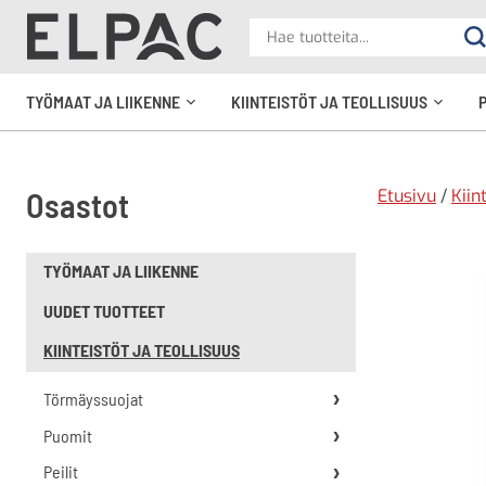
?
Hae
Ha
tuotteita
elpac.fi
TYÖMAAT JA LIIKENNE
KIINTEISTÖT JA TEOLLISUUS
Avaa
Avaa
alavalikko
alavali
Etusivu
/
Kiin
Osastot
TYÖMAAT JA LIIKENNE
UUDET TUOTTEET
KIINTEISTÖT JA TEOLLISUUS
Törmäyssuojat
Puomit
Peilit