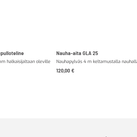
ulloteline
Nauha-aita GLA 25
m halkaisijaltaan oleville
Nauhapylväs 4 m keltamustalla nauhall
120,00
€