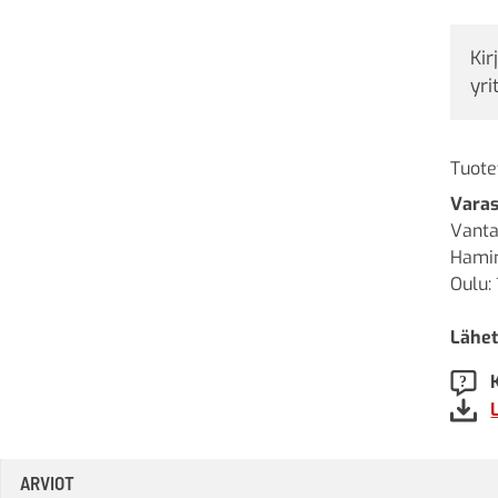
Kir
yri
Tuote
Varas
Vanta
Hamin
Oulu: 
Lähet
ARVIOT