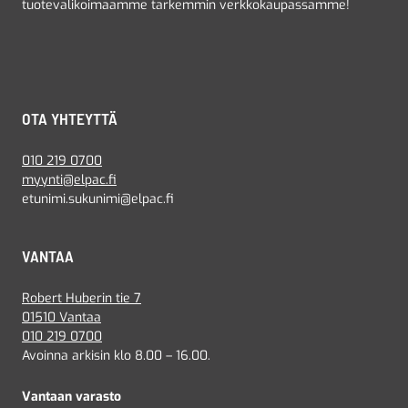
tuotevalikoimaamme tarkemmin verkkokaupassamme!
OTA YHTEYTTÄ
010 219 0700
myynti@elpac.fi
etunimi.sukunimi@elpac.fi
VANTAA
Robert Huberin tie 7
01510 Vantaa
010 219 0700
Avoinna arkisin klo 8.00 – 16.00.
Vantaan varasto