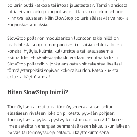
pollarin putki katkeaa tai irtoaa jalustastaan. Tämän ansiosta
lattia ei vaurioidu ja korjaukseen riittää vain uuden pollarin
kiinnitys jalustaan. Näin SlowStop pollarit säästävät vaihto- ja
korjauskustannuksia.
SlowStop pollarien modulaarisen luonteen takia niillä on
mahdollista suojata monipuolisesti erilaisia kohteita kuten
koneita, hyllyjä, kulmia, kulkureittejä tai latausasemia.
Esimerkiksi FlexRail-suojakaide voidaan asentaa kaikkiin
SlowStop pollareihin, jonka ansiosta voit rakentaa itsellesi
törmäystarpeisiisi sopivan kokonaisuuden. Katso kuvista
erilaisia käyttötapoja!
Miten SlowStop toimii?
Törmäyksen aiheuttama törmäysenergia absorboituu
elastiseen niveleen, joka on piilotettu pylvään pohjaan.
Törmäyksestä pylväs pystyy kallistumaan noin 20 °, kun se
imee asteittain energiaa pehmentääkseen iskua. Iskun jälkeen
pylväs tai törmäyssuoja palautuu käyttökuntoisena