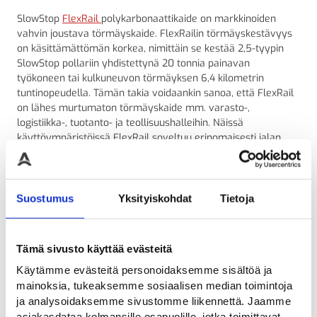
SlowStop
FlexRail
polykarbonaattikaide on markkinoiden
vahvin joustava törmäyskaide. FlexRailin törmäyskestävyys
on käsittämättömän korkea, nimittäin se kestää 2,5-tyypin
SlowStop pollariin yhdistettynä 20 tonnia painavan
työkoneen tai kulkuneuvon törmäyksen 6,4 kilometrin
tuntinopeudella. Tämän takia voidaankin sanoa, että FlexRail
on lähes murtumaton törmäyskaide mm. varasto-,
logistiikka-, tuotanto- ja teollisuushalleihin. Näissä
käyttöympäristöissä FlexRail soveltuu erinomaisesti jalan
liikkuvien työntekijöiden sekä asiakkaiden kulkemisen
turvaamiseksi.
Suostumus
Yksityiskohdat
Tietoja
FlexRail myydään 2 metrisinä moduulipalikoina, joita voidaan
yhdistää toisiinsa rajaton määrä. FlexRail kaiteen päädyt
toteutetaan kaarevien päätyelementtien avulla, mitkä
viimeistelevät kaiteen törmäysturvallisuuden.
Tämä sivusto käyttää evästeitä
Käytämme evästeitä personoidaksemme sisältöä ja
FlexRail kaide
mainoksia, tukeaksemme sosiaalisen median toimintoja
ja analysoidaksemme sivustomme liikennettä. Jaamme
asiakasdataa kolmansille osapuolille, jotka toimittavat