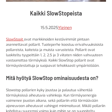
Kaikki SlowStopeista
15.5.2025
Yleinen
SlowStopit
ovat markkinoiden kestävimmät pintaan
asennettavat pollarit. Tuoteperhe koostuu erivahvuuksisista
pollareista, kaiteista ja muista varusteista. Pollarit ovat
luokiteltu tyypeittäin 1, 2, 2,5 ja 3 viitaten niiden vahvuuteen
vastaanottaa törmäyksiä. Kaikki SlowStop pollarit ovat
törmäystestattuja ja suojaavat tehokkaasti ympäristöään.
Mitä hyötyä SlowStop ominaisuudesta on?
Slowstop pollarien kyky joustaa ja palautua vähentää
törmäyksissä aiheutuvia vahinkoja. Kun törmäysenergia
vaimenee jouston aikana, sekä pollariin että törmäävään
ajoneuvoon aiheutuvat vahingot minimoituvat. Mikäli pollariin
kohdistuu suurempi voima kuin mihin se on suunniteltu,