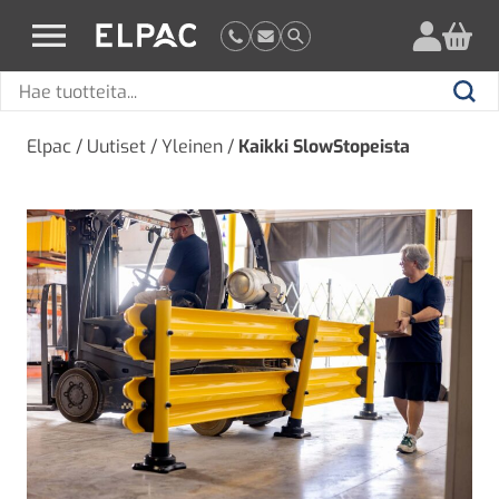
?
elpac.fi
Hae
Hae
tuotteita
Elpac
/
Uutiset
/
Yleinen
/
Kaikki SlowStopeista