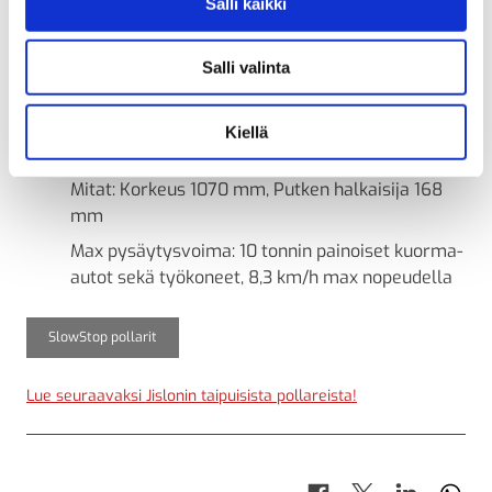
Salli kaikki
mm
Max pysäytysvoima: 5 tonnin painoiset kuorma-
Salli valinta
autot sekä työkoneet, 8,4 km/h nopeudella
Kiellä
SlowStop 3 – Ultra Heavy
Mitat: Korkeus 1070 mm, Putken halkaisija 168
mm
Max pysäytysvoima: 10 tonnin painoiset kuorma-
autot sekä työkoneet, 8,3 km/h max nopeudella
SlowStop pollarit
Lue seuraavaksi Jislonin taipuisista pollareista!
Jaa Facebookissa
Jaa X-palvelussa
Jaa LinkedI
Jaa
Jaa