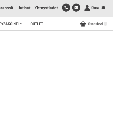
Soita
Lähetä
Oma tili
renssit
Uutiset
Yhteystiedot
meille
sähköpostia
meille
PYSÄKÖINTI
OUTLET
Ostoskori
0
Avaa
alavalikko