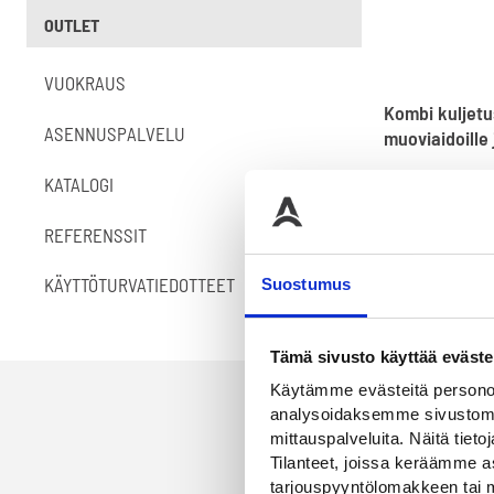
OUTLET
VUOKRAUS
Kombi kuljetu
ASENNUSPALVELU
muoviaidoille 
574,00
€
KATALOGI
REFERENSSIT
KÄYTTÖTURVATIEDOTTEET
Suostumus
Tämä sivusto käyttää eväste
Käytämme evästeitä personoi
analysoidaksemme sivustomme
mittauspalveluita. Näitä tieto
Tilanteet, joissa keräämme as
tarjouspyyntölomakkeen tai m