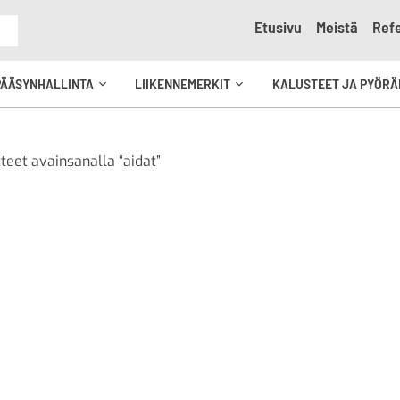
Etusivu
Meistä
Refe
e
PÄÄSYNHALLINTA
LIIKENNEMERKIT
KALUSTEET JA PYÖRÄ
Avaa
Avaa
kko
alavalikko
alavalikko
teet avainsanalla “aidat”