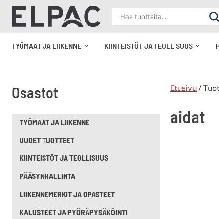
?
Hae
Ha
tuotteita
elpac.fi
TYÖMAAT JA LIIKENNE
KIINTEISTÖT JA TEOLLISUUS
Avaa
Avaa
alavalikko
alavali
Etusivu
/ Tuot
Osastot
aidat
TYÖMAAT JA LIIKENNE
UUDET TUOTTEET
KIINTEISTÖT JA TEOLLISUUS
PÄÄSYNHALLINTA
LIIKENNEMERKIT JA OPASTEET
KALUSTEET JA PYÖRÄPYSÄKÖINTI