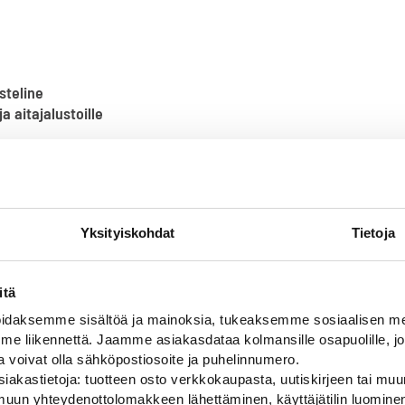
steline
ja aitajalustoille
Yksityiskohdat
Tietoja
itä
daksemme sisältöä ja mainoksia, tukeaksemme sosiaalisen med
 liikennettä. Jaamme asiakasdataa kolmansille osapuolille, jo
Alan parhaat merkit
ja voivat olla sähköpostiosoite ja puhelinnumero.
iakastietoja: tuotteen osto verkkokaupasta, uutiskirjeen tai muun
uun yhteydenottolomakkeen lähettäminen, käyttäjätilin luominen,