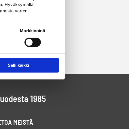
ssa. Hyväksymällä
amista varten.
Markkinointi
Salli kaikki
vuodesta 1985
ETOA MEISTÄ