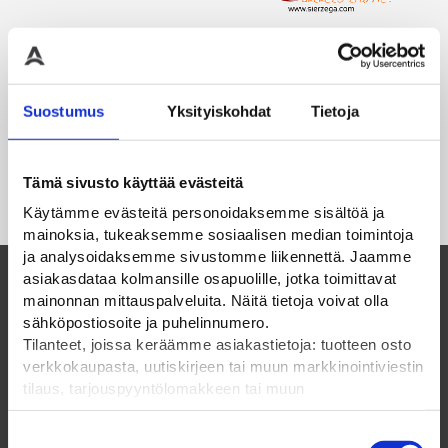
Suostumus
Yksityiskohdat
Tietoja
Tämä sivusto käyttää evästeitä
Käytämme evästeitä personoidaksemme sisältöä ja
mainoksia, tukeaksemme sosiaalisen median toimintoja
ja analysoidaksemme sivustomme liikennettä. Jaamme
asiakasdataa kolmansille osapuolille, jotka toimittavat
mainonnan mittauspalveluita. Näitä tietoja voivat olla
Suomalainen perheyritys ja luotettava
sähköpostiosoite ja puhelinnumero.
kumppani vuodesta 1985
Tilanteet, joissa keräämme asiakastietoja: tuotteen osto
verkkokaupasta, uutiskirjeen tai muun markkinointiviestin
tilaus, tarjouspyyntölomakkeen tai muun
ELPAC OY
yhteydenottolomakkeen lähettäminen, käyttäjätilin
luominen, muut tilanteet, joissa kerätään ylläoleva tieto ja
Suostumuksen