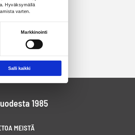
ssa. Hyväksymällä
amista varten.
Markkinointi
Salli kaikki
vuodesta 1985
ETOA MEISTÄ