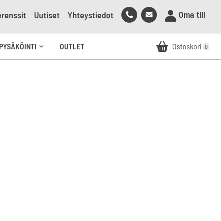
Soita
Lähetä
Oma tili
renssit
Uutiset
Yhteystiedot
meille
sähköpostia
meille
PYSÄKÖINTI
OUTLET
Ostoskori
0
Avaa
alavalikko