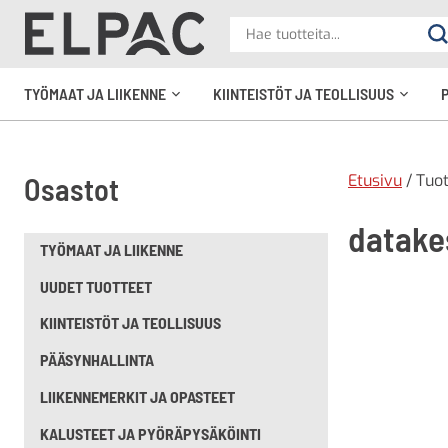
?
Hae
Ha
tuotteita
elpac.fi
TYÖMAAT JA LIIKENNE
KIINTEISTÖT JA TEOLLISUUS
Avaa
Avaa
alavalikko
alavali
Etusivu
/ Tuot
Osastot
datake
TYÖMAAT JA LIIKENNE
UUDET TUOTTEET
KIINTEISTÖT JA TEOLLISUUS
PÄÄSYNHALLINTA
LIIKENNEMERKIT JA OPASTEET
KALUSTEET JA PYÖRÄPYSÄKÖINTI