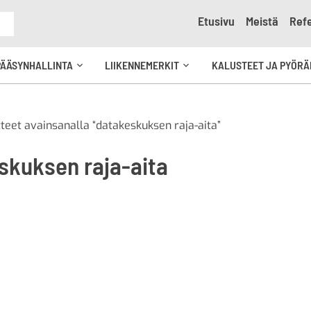
Etusivu
Meistä
Refe
e
PÄÄSYNHALLINTA
LIIKENNEMERKIT
KALUSTEET JA PYÖRÄ
Avaa
Avaa
kko
alavalikko
alavalikko
teet avainsanalla “datakeskuksen raja-aita”
skuksen raja-aita