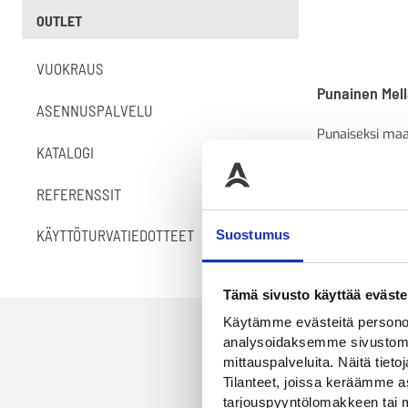
OUTLET
VUOKRAUS
Punainen Mel
ASENNUSPALVELU
Punaiseksi maa
aita
KATALOGI
REFERENSSIT
KÄYTTÖTURVATIEDOTTEET
Suostumus
Tämä sivusto käyttää eväste
Käytämme evästeitä personoi
analysoidaksemme sivustomme
mittauspalveluita. Näitä tieto
Tilanteet, joissa keräämme as
tarjouspyyntölomakkeen tai m