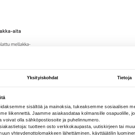
lakka-aita
lattu mellakka-
Yksityiskohdat
Tietoja
itä
daksemme sisältöä ja mainoksia, tukeaksemme sosiaalisen med
 liikennettä. Jaamme asiakasdataa kolmansille osapuolille, jo
Alan parhaat merkit
ja voivat olla sähköpostiosoite ja puhelinnumero.
iakastietoja: tuotteen osto verkkokaupasta, uutiskirjeen tai muun
uun yhteydenottolomakkeen lähettäminen, käyttäjätilin luominen,