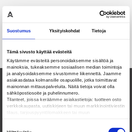
Suostumus
Yksityiskohdat
Tietoja
Tämä sivusto käyttää evästeitä
Käytämme evästeitä personoidaksemme sisältöä ja
mainoksia, tukeaksemme sosiaalisen median toimintoja
ja analysoidaksemme sivustomme liikennettä. Jaamme
asiakasdataa kolmansille osapuolille, jotka toimittavat
mainonnan mittauspalveluita. Näitä tietoja voivat olla
Suomalainen perheyritys ja luotettava
sähköpostiosoite ja puhelinnumero.
kumppani vuodesta 1985
Tilanteet, joissa keräämme asiakastietoja: tuotteen osto
verkkokaupasta, uutiskirjeen tai muun markkinointiviestin
tilaus, tarjouspyyntölomakkeen tai muun
ELPAC OY
yhteydenottolomakkeen lähettäminen, käyttäjätilin
luominen, muut tilanteet, joissa kerätään ylläoleva tieto ja
Suostumuksen
Olemme suomalainen perheyritys vuodesta 1985.
pyydetään erillinen suostumus tiedon käyttämiseen