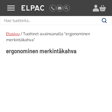
?
elpac.fi
Hae
Hae
tuotteita
Etusivu
/ Tuotteet avainsanalla “ergonominen
merkintäkahva”
ergonominen merkintäkahva