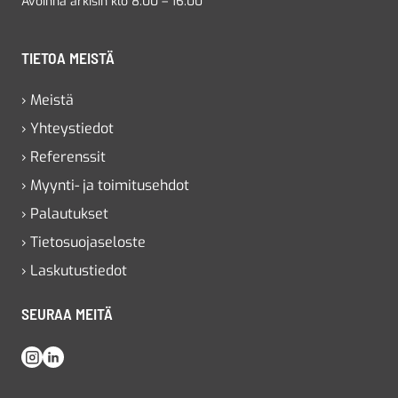
Avoinna arkisin klo 8.00 – 16.00
TIETOA MEISTÄ
› Meistä
› Yhteystiedot
› Referenssit
› Myynti- ja toimitusehdot
› Palautukset
› Tietosuojaseloste
› Laskutustiedot
SEURAA MEITÄ
Instagram
LinkedIn