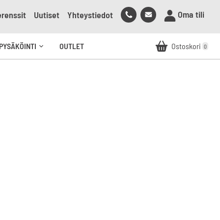
Soita
Lähetä
Oma tili
renssit
Uutiset
Yhteystiedot
meille
sähköpostia
meille
PYSÄKÖINTI
OUTLET
Ostoskori
0
Avaa
alavalikko