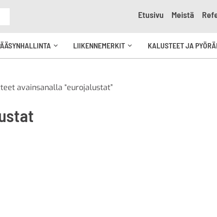
Etusivu
Meistä
Refe
e
PÄÄSYNHALLINTA
LIIKENNEMERKIT
KALUSTEET JA PYÖRÄ
Avaa
Avaa
kko
alavalikko
alavalikko
teet avainsanalla “eurojalustat”
ustat