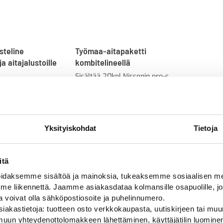
steline
Työmaa-aitapaketti
ja aitajalustoille
kombitelineellä
Sisältää 20kpl Nissenin pro-s
työmaa-aitoja, 20kpl VB
eurojalustoja, kuumasinkityn
kombitelineen ja kuormaliinan
2154,00
€
Yksityiskohdat
Tietoja
itä
daksemme sisältöä ja mainoksia, tukeaksemme sosiaalisen med
 liikennettä. Jaamme asiakasdataa kolmansille osapuolille, jo
Alan parhaat merkit
ja voivat olla sähköpostiosoite ja puhelinnumero.
iakastietoja: tuotteen osto verkkokaupasta, uutiskirjeen tai muun
uun yhteydenottolomakkeen lähettäminen, käyttäjätilin luominen,