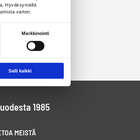
ssa. Hyväksymällä
amista varten.
Markkinointi
Salli kaikki
vuodesta 1985
ETOA MEISTÄ