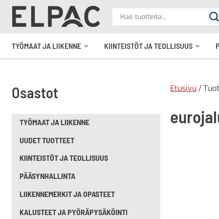
?
Hae
Ha
tuotteita
elpac.fi
TYÖMAAT JA LIIKENNE
KIINTEISTÖT JA TEOLLISUUS
Avaa
Avaa
alavalikko
alavali
Etusivu
/ Tuot
Osastot
eurojal
TYÖMAAT JA LIIKENNE
UUDET TUOTTEET
KIINTEISTÖT JA TEOLLISUUS
PÄÄSYNHALLINTA
LIIKENNEMERKIT JA OPASTEET
KALUSTEET JA PYÖRÄPYSÄKÖINTI