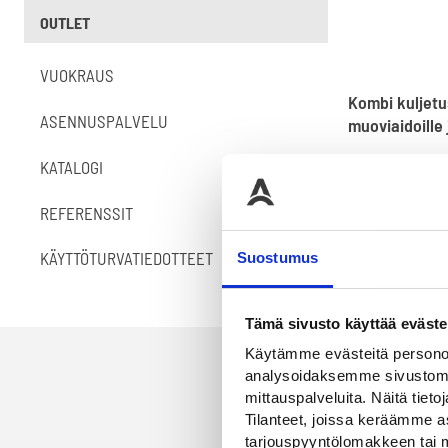
OUTLET
VUOKRAUS
Kombi kuljetu
ASENNUSPALVELU
muoviaidoille 
574,00
€
KATALOGI
REFERENSSIT
KÄYTTÖTURVATIEDOTTEET
Suostumus
Tämä sivusto käyttää eväste
Käytämme evästeitä personoi
analysoidaksemme sivustomme
mittauspalveluita. Näitä tieto
Tilanteet, joissa keräämme as
tarjouspyyntölomakkeen tai m