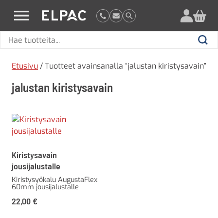
?
elpac.fi
Hae
Hae
tuotteita
Etusivu
/ Tuotteet avainsanalla “jalustan kiristysavain”
jalustan kiristysavain
Kiristysavain
jousijalustalle
Kiristysyökalu AugustaFlex
60mm jousijalustalle
22,00
€