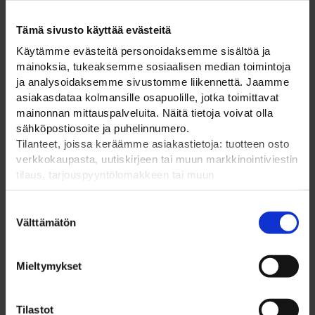
Suomalainen perheyritys ja luotettava
kumppani vuodesta 1985
Tämä sivusto käyttää evästeitä
Käytämme evästeitä personoidaksemme sisältöä ja
mainoksia, tukeaksemme sosiaalisen median toimintoja
ELPAC OY
ja analysoidaksemme sivustomme liikennettä. Jaamme
asiakasdataa kolmansille osapuolille, jotka toimittavat
Olemme suomalainen perheyritys vuodesta 1985.
mainonnan mittauspalveluita. Näitä tietoja voivat olla
Tarjoamme kattavasti työmaa- ja liikennetuotteet,
sähköpostiosoite ja puhelinnumero.
kiinteistötuotteet, liikennemerkit ja opasteet, pääsynhallinnan
Tilanteet, joissa keräämme asiakastietoja: tuotteen osto
ratkaisut, sekä puistokalusteet ja pyöräpysäköinnin ratkaisut
verkkokaupasta, uutiskirjeen tai muun markkinointiviestin
– kaikki kätevästi yhdestä paikasta. Voit tutustua
tilaus, tarjouspyyntölomakkeen tai muun
tuotevalikoimaamme tarkemmin verkkokaupassamme!
yhteydenottolomakkeen lähettäminen, käyttäjätilin
luominen, muut tilanteet, joissa kerätään ylläoleva tieto ja
Suostumuksen
pyydetään erillinen suostumus tiedon käyttämiseen
Välttämätön
valinta
markkinoinnissa. Hyväksymällä mainontaevästeet,
hyväksyt asiakasdatan jakamisen kolmansille osapuolille
Mieltymykset
mainonnan mittaamista varten.
OTA YHTEYTTÄ
Tilastot