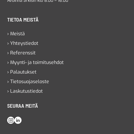
Avoinna arkisin klo 8.00 – 16.00
TIETOA MEISTÄ
› Meistä
› Yhteystiedot
› Referenssit
› Myynti- ja toimitusehdot
› Palautukset
› Tietosuojaseloste
› Laskutustiedot
SEURAA MEITÄ
Instagram
LinkedIn