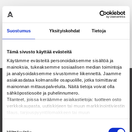
Suostumus
Yksityiskohdat
Tietoja
Tämä sivusto käyttää evästeitä
Käytämme evästeitä personoidaksemme sisältöä ja
mainoksia, tukeaksemme sosiaalisen median toimintoja
ja analysoidaksemme sivustomme liikennettä. Jaamme
asiakasdataa kolmansille osapuolille, jotka toimittavat
mainonnan mittauspalveluita. Näitä tietoja voivat olla
Suomalainen perheyritys ja luotettava
sähköpostiosoite ja puhelinnumero.
kumppani vuodesta 1985
Tilanteet, joissa keräämme asiakastietoja: tuotteen osto
verkkokaupasta, uutiskirjeen tai muun markkinointiviestin
tilaus, tarjouspyyntölomakkeen tai muun
ELPAC OY
yhteydenottolomakkeen lähettäminen, käyttäjätilin
luominen, muut tilanteet, joissa kerätään ylläoleva tieto ja
Suostumuksen
Olemme suomalainen perheyritys vuodesta 1985.
pyydetään erillinen suostumus tiedon käyttämiseen