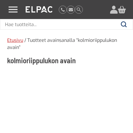
?
elpac.fi
Hae
Hae
tuotteita
Etusivu
/ Tuotteet avainsanalla “kolmioriippulukon
avain”
kolmioriippulukon avain