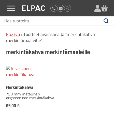
?
elpac.fi
Hae
Hae
tuotteita
Etusivu
/ Tuotteet avainsanalla “merkintäkahva
merkintämaaleille”
merkintäkahva merkintämaaleille
Merkintäkahva
750 mm metallinen
ergonominen merkintäkahva
95,00
€