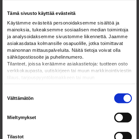
Suomalainen perheyritys ja luotettava
kumppani vuodesta 1985
Tämä sivusto käyttää evästeitä
Käytämme evästeitä personoidaksemme sisältöä ja
mainoksia, tukeaksemme sosiaalisen median toimintoja
ELPAC OY
ja analysoidaksemme sivustomme liikennettä. Jaamme
asiakasdataa kolmansille osapuolille, jotka toimittavat
Olemme suomalainen perheyritys vuodesta 1985.
mainonnan mittauspalveluita. Näitä tietoja voivat olla
Tarjoamme kattavasti työmaa- ja liikennetuotteet,
sähköpostiosoite ja puhelinnumero.
kiinteistötuotteet, liikennemerkit ja opasteet, pääsynhallinnan
Tilanteet, joissa keräämme asiakastietoja: tuotteen osto
ratkaisut, sekä puistokalusteet ja pyöräpysäköinnin ratkaisut
verkkokaupasta, uutiskirjeen tai muun markkinointiviestin
– kaikki kätevästi yhdestä paikasta. Voit tutustua
tilaus, tarjouspyyntölomakkeen tai muun
tuotevalikoimaamme tarkemmin verkkokaupassamme!
yhteydenottolomakkeen lähettäminen, käyttäjätilin
luominen, muut tilanteet, joissa kerätään ylläoleva tieto ja
Suostumuksen
pyydetään erillinen suostumus tiedon käyttämiseen
Välttämätön
valinta
markkinoinnissa. Hyväksymällä mainontaevästeet,
hyväksyt asiakasdatan jakamisen kolmansille osapuolille
Mieltymykset
mainonnan mittaamista varten.
OTA YHTEYTTÄ
Tilastot