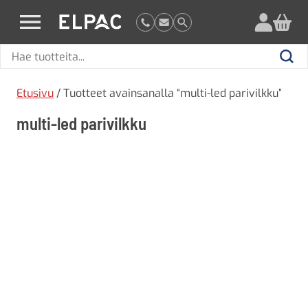
?
elpac.fi
Hae
Hae
tuotteita
Etusivu
/ Tuotteet avainsanalla “multi-led parivilkku”
multi-led parivilkku