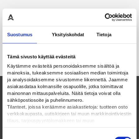
Suostumus
Yksityiskohdat
Tietoja
Tämä sivusto käyttää evästeitä
Käytämme evästeitä personoidaksemme sisältöä ja
mainoksia, tukeaksemme sosiaalisen median toimintoja
ja analysoidaksemme sivustomme liikennettä. Jaamme
asiakasdataa kolmansille osapuolille, jotka toimittavat
mainonnan mittauspalveluita. Näitä tietoja voivat olla
Suomalainen perheyritys ja luotettava
sähköpostiosoite ja puhelinnumero.
kumppani vuodesta 1985
Tilanteet, joissa keräämme asiakastietoja: tuotteen osto
verkkokaupasta, uutiskirjeen tai muun markkinointiviestin
tilaus, tarjouspyyntölomakkeen tai muun
ELPAC OY
yhteydenottolomakkeen lähettäminen, käyttäjätilin
luominen, muut tilanteet, joissa kerätään ylläoleva tieto ja
Suostumuksen