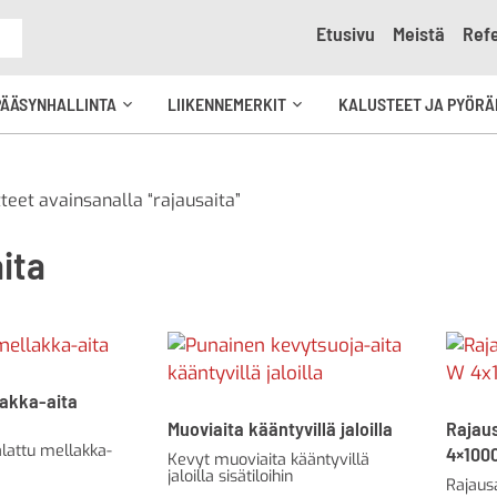
Etusivu
Meistä
Refe
e
PÄÄSYNHALLINTA
LIIKENNEMERKIT
KALUSTEET JA PYÖRÄ
Avaa
Avaa
kko
alavalikko
alavalikko
teet avainsanalla “rajausaita”
ita
lakka-aita
Muoviaita kääntyvillä jaloilla
Rajau
lattu mellakka-
4×100
Kevyt muoviaita kääntyvillä
jaloilla sisätiloihin
Rajaus