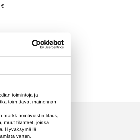
0
€
ian toimintoja ja
tka toimittavat mainonnan
 markkinointiviestin tilaus,
 muut tilanteet, joissa
ssa. Hyväksymällä
amista varten.