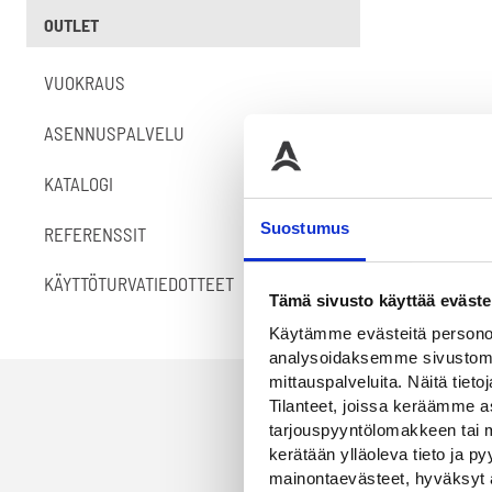
OUTLET
VUOKRAUS
ASENNUSPALVELU
KATALOGI
Suostumus
REFERENSSIT
KÄYTTÖTURVATIEDOTTEET
Tämä sivusto käyttää eväste
Käytämme evästeitä personoi
analysoidaksemme sivustomme
mittauspalveluita. Näitä tieto
Tilanteet, joissa keräämme as
tarjouspyyntölomakkeen tai m
kerätään ylläoleva tieto ja 
mainontaevästeet, hyväksyt 