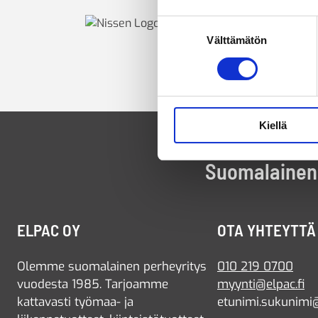
Suostumuksen
Välttämätön
valinta
Kiellä
Suomalainen 
ELPAC OY
OTA YHTEYTTÄ
Olemme suomalainen perheyritys
010 219 0700
vuodesta 1985. Tarjoamme
myynti@elpac.fi
kattavasti työmaa- ja
etunimi.sukunimi@