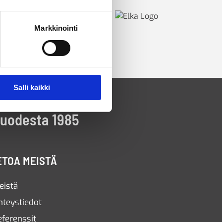
Markkinointi
Salli kaikki
vuodesta 1985
ETOA MEISTÄ
eistä
hteystiedot
eferenssit