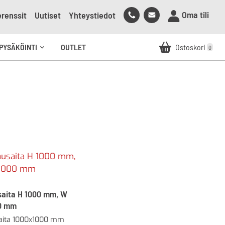
Soita
Lähetä
Oma tili
renssit
Uutiset
Yhteystiedot
meille
sähköpostia
meille
PYSÄKÖINTI
OUTLET
Ostoskori
0
Avaa
alavalikko
saita H 1000 mm, W
0 mm
aita 1000x1000 mm