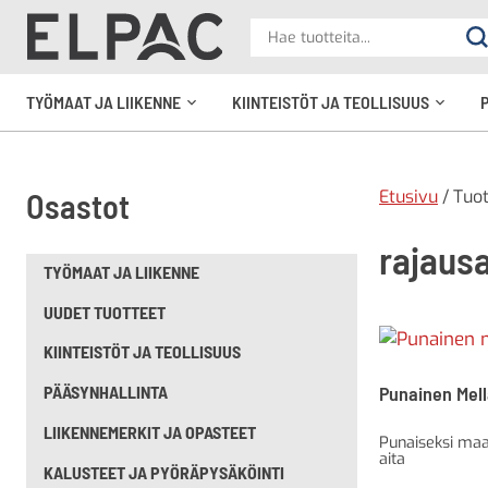
?
Hae
Ha
tuotteita
elpac.fi
TYÖMAAT JA LIIKENNE
KIINTEISTÖT JA TEOLLISUUS
Avaa
Avaa
alavalikko
alavali
Etusivu
/ Tuot
Osastot
rajausa
TYÖMAAT JA LIIKENNE
UUDET TUOTTEET
KIINTEISTÖT JA TEOLLISUUS
Punainen Mel
PÄÄSYNHALLINTA
LIIKENNEMERKIT JA OPASTEET
Punaiseksi maa
aita
KALUSTEET JA PYÖRÄPYSÄKÖINTI