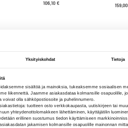
106,10
€
159,0
Yksityiskohdat
Tietoja
itä
daksemme sisältöä ja mainoksia, tukeaksemme sosiaalisen med
 liikennettä. Jaamme asiakasdataa kolmansille osapuolille, jo
ja voivat olla sähköpostiosoite ja puhelinnumero.
iakastietoja: tuotteen osto verkkokaupasta, uutiskirjeen tai muun
Alan parhaat merkit
uun yhteydenottolomakkeen lähettäminen, käyttäjätilin luominen,
pyydetään erillinen suostumus tiedon käyttämiseen markkinoinni
asiakasdatan jakamisen kolmansille osapuolille mainonnan mitta