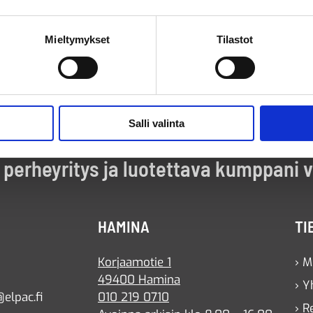
Mieltymykset
Tilastot
Salli valinta
perheyritys ja luotettava kumppani 
HAMINA
TI
Korjaamotie 1
› M
49400 Hamina
› Y
elpac.fi
010 219 0710
› R