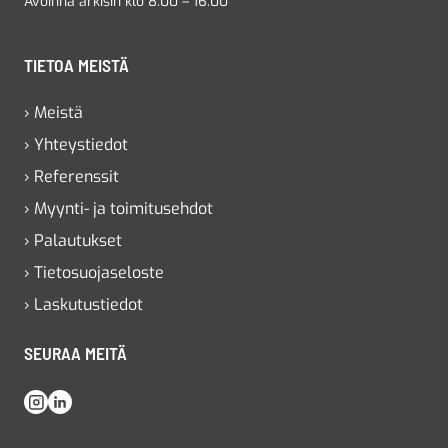
Avoinna arkisin klo 8.00 – 16.00
TIETOA MEISTÄ
› Meistä
› Yhteystiedot
› Referenssit
› Myynti- ja toimitusehdot
› Palautukset
› Tietosuojaseloste
› Laskutustiedot
SEURAA MEITÄ
Instagram
LinkedIn