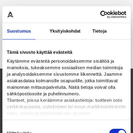
Suostumus
Yksityiskohdat
Tietoja
Tämä sivusto käyttää evästeitä
Käytämme evästeitä personoidaksemme sisältöä ja
mainoksia, tukeaksemme sosiaalisen median toimintoja
ja analysoidaksemme sivustomme liikennettä. Jaamme
asiakasdataa kolmansille osapuolille, jotka toimittavat
mainonnan mittauspalveluita. Näitä tietoja voivat olla
Suomalainen perheyritys ja luotettava
sähköpostiosoite ja puhelinnumero.
kumppani vuodesta 1985
Tilanteet, joissa keräämme asiakastietoja: tuotteen osto
verkkokaupasta, uutiskirjeen tai muun markkinointiviestin
tilaus, tarjouspyyntölomakkeen tai muun
ELPAC OY
yhteydenottolomakkeen lähettäminen, käyttäjätilin
luominen, muut tilanteet, joissa kerätään ylläoleva tieto ja
Suostumuksen
Olemme suomalainen perheyritys vuodesta 1985.
pyydetään erillinen suostumus tiedon käyttämiseen