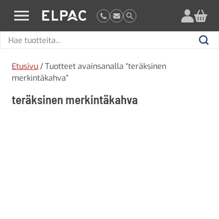
?
elpac.fi
Hae
Hae
tuotteita
Etusivu
/ Tuotteet avainsanalla “teräksinen
merkintäkahva”
teräksinen merkintäkahva