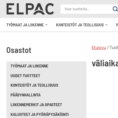
?
Hae
Ha
tuotteita
elpac.fi
TYÖMAAT JA LIIKENNE
KIINTEISTÖT JA TEOLLISUUS
Avaa
Avaa
alavalikko
alavali
Etusivu
/ Tuot
Osastot
väliaik
TYÖMAAT JA LIIKENNE
UUDET TUOTTEET
KIINTEISTÖT JA TEOLLISUUS
PÄÄSYNHALLINTA
LIIKENNEMERKIT JA OPASTEET
KALUSTEET JA PYÖRÄPYSÄKÖINTI