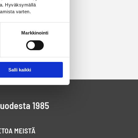
ssa. Hyväksymällä
amista varten.
Markkinointi
Salli kaikki
vuodesta 1985
ETOA MEISTÄ