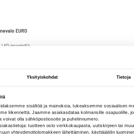
nnevalo EURO
ED-inserteillä,
ella ja
Yksityiskohdat
Tietoja
itä
daksemme sisältöä ja mainoksia, tukeaksemme sosiaalisen med
 liikennettä. Jaamme asiakasdataa kolmansille osapuolille, jo
Alan parhaat merkit
ja voivat olla sähköpostiosoite ja puhelinnumero.
iakastietoja: tuotteen osto verkkokaupasta, uutiskirjeen tai muun
uun yhteydenottolomakkeen lähettäminen, käyttäjätilin luominen,