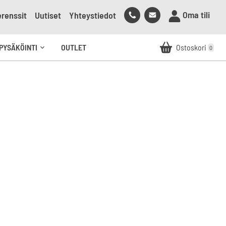
Soita
Lähetä
Oma tili
renssit
Uutiset
Yhteystiedot
meille
sähköpostia
meille
PYSÄKÖINTI
OUTLET
Ostoskori
0
Avaa
alavalikko