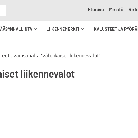
Etusivu
Meistä
Refe
e
PÄÄSYNHALLINTA
LIIKENNEMERKIT
KALUSTEET JA PYÖRÄ
Avaa
Avaa
kko
alavalikko
alavalikko
teet avainsanalla “väliaikaiset liikennevalot”
aiset liikennevalot