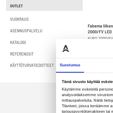
OUTLET
VUOKRAUS
Fabema liike
ASENNUSPALVELU
2000/FV LED
EURO 2000/FV L
KATALOGI
taittuvalla varr
akkukotelolla.
5500,00
€
REFERENSSIT
KÄYTTÖTURVATIEDOTTEET
Suostumus
Tämä sivusto käyttää eväste
Käytämme evästeitä personoi
analysoidaksemme sivustomme
mittauspalveluita. Näitä tieto
Tilanteet, joissa keräämme as
tarjouspyyntölomakkeen tai m