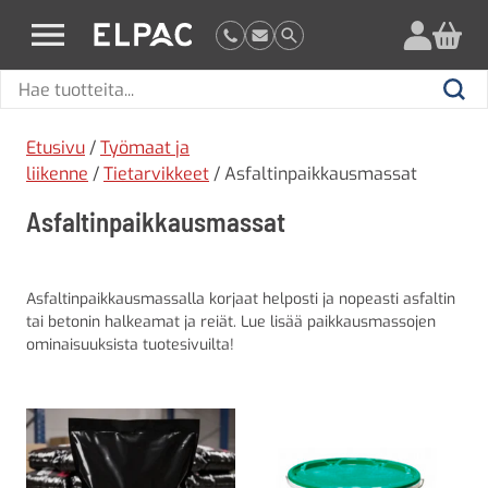
?
elpac.fi
Hae
Hae
tuotteita
Etusivu
/
Työmaat ja
liikenne
/
Tietarvikkeet
/ Asfaltinpaikkausmassat
Asfaltinpaikkausmassat
Asfaltinpaikkausmassalla korjaat helposti ja nopeasti asfaltin
tai betonin halkeamat ja reiät. Lue lisää paikkausmassojen
ominaisuuksista tuotesivuilta!