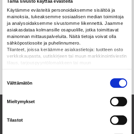
Tämä sivusto käyttää evästeitä
Käytämme evästeitä personoidaksemme sisältöä ja
mainoksia, tukeaksemme sosiaalisen median toimintoja
ja analysoidaksemme sivustomme liikennettä. Jaamme
asiakasdataa kolmansille osapuolille, jotka toimittavat
mainonnan mittauspalveluita. Näitä tietoja voivat olla
sähköpostiosoite ja puhelinnumero.
Tilanteet, joissa keräämme asiakastietoja: tuotteen osto
verkkokaupasta, uutiskirjeen tai muun markkinointiviestin
tilaus, tarjouspyyntölomakkeen tai muun
yhteydenottolomakkeen lähettäminen, käyttäjätilin
luominen, muut tilanteet, joissa kerätään ylläoleva tieto ja
Suostumuksen
pyydetään erillinen suostumus tiedon käyttämiseen
Välttämätön
valinta
markkinoinnissa. Hyväksymällä mainontaevästeet,
hyväksyt asiakasdatan jakamisen kolmansille osapuolille
Mieltymykset
mainonnan mittaamista varten.
Suomalainen perheyritys ja luotettava
Tilastot
kumppani vuodesta 1985