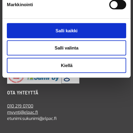
Markkinointi
ELPAC OY
Olemme suomalainen perheyritys vuodesta 1985.
Tarjoamme kattavasti työmaa- ja liikennetuotteet,
Salli kaikki
kiinteistötuotteet, liikennemerkit ja opasteet, pääsynhallinnan
ratkaisut, sekä puistokalusteet ja pyöräpysäköinnin ratkaisut
Salli valinta
– kaikki kätevästi yhdestä paikasta. Voit tutustua
tuotevalikoimaamme tarkemmin verkkokaupassamme!
Kiellä
OTA YHTEYTTÄ
010 219 0700
myynti@elpac.fi
etunimi.sukunimi@elpac.fi