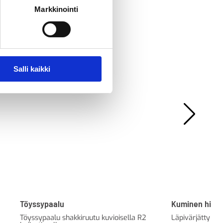
Markkinointi
Salli kaikki
Töyssypaalu
Kuminen hida
Töyssypaalu shakkiruutu kuvioisella R2
Läpivärjätty la