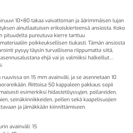
iruuvi 10×80 takaa vaivattoman ja äärimmäisen lujan
ityksen ainutlaatuisen erikoiskierteensä ansiosta. Koko
n pituudelta pureutuva kierre tarttuu
materiaaliin poikkeuksellisen tiukasti. Tämän ansiosta
rointi pysyy täysin turvallisena riippumatta siitä,
asennusalustana ehjä vai jo valmiiksi halkeillut
i.
 ruuvissa on 15 mm avainväli, ja se asennetaan 10
rareikään. Riittoisa 50 kappaleen pakkaus sopii
maisesti esimerkiksi hidastetöyssyjen, pollareiden,
en, seinäkiinnikkeiden, peilien sekä kaapelisuojien
ttavaan ja jämäkkään kiinnittämiseen.
rin avainväli: 15