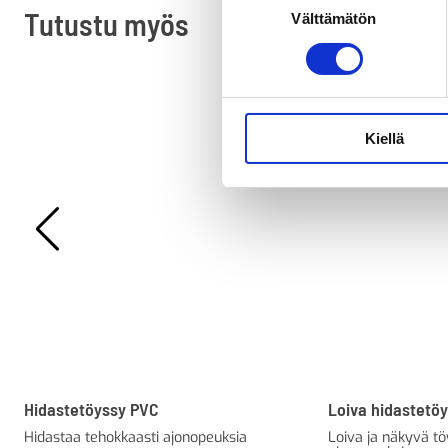
Tutustu myös
Välttämätön
valinta
Kiellä
Hidastetöyssy PVC
Loiva hidastetö
Hidastaa tehokkaasti ajonopeuksia
Loiva ja näkyvä tö