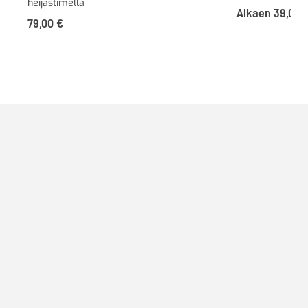
heijastimella
Alkaen
39,00
79,00
€