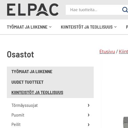
?
Hae
Ha
tuotteita
elpac.fi
TYÖMAAT JA LIIKENNE
KIINTEISTÖT JA TEOLLISUUS
Avaa
Avaa
alavalikko
alavali
Etusivu
/
Kiin
Osastot
TYÖMAAT JA LIIKENNE
UUDET TUOTTEET
KIINTEISTÖT JA TEOLLISUUS
Törmäyssuojat
Puomit
Peilit