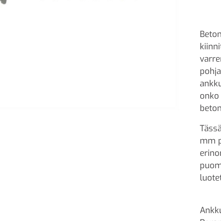
Beton
kiinn
varre
pohja
ankku
onko 
beton
Tässä
mm po
erino
puomi
luote
Ankku