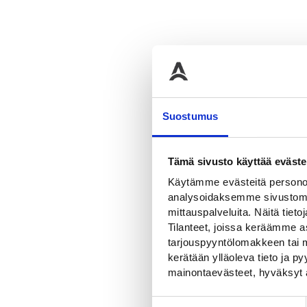
LISÄTIEDOT
Lisätied
Suostumus
Paino
Tämä sivusto käyttää eväste
Levey
Käytämme evästeitä personoi
analysoidaksemme sivustomme
Pituus
mittauspalveluita. Näitä tieto
Tilanteet, joissa keräämme as
tarjouspyyntölomakkeen tai m
kerätään ylläoleva tieto ja 
mainontaevästeet, hyväksyt 
Suostumuksen