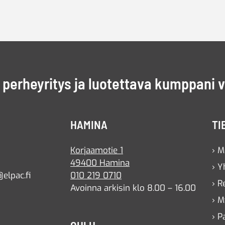
perheyritys ja luotettava kumppani 
HAMINA
TI
Korjaamotie 1
› M
49400 Hamina
› Y
elpac.fi
010 219 0710
› R
Avoinna arkisin klo 8.00 – 16.00
› M
› P