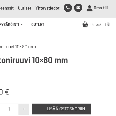
Soita
Lähetä
Oma tili
renssit
Uutiset
Yhteystiedot
meille
sähköpostia
meille
PYSÄKÖINTI
OUTLET
Ostoskori
0
Avaa
alavalikko
oniruuvi 10×80 mm
toniruuvi 10×80 mm
40
€
+
LISÄÄ OSTOSKORIIN
Betoniruuvi 10x80 mm määrä