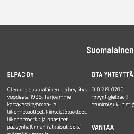
Suomalainen 
ELPAC OY
OTA YHTEYTTÄ
Olemme suomalainen perheyritys
010 219 0700
vuodesta 1985. Tarjoamme
myynti@elpac.fi
kattavasti työmaa- ja
etunimi.sukunimi@
liikennetuotteet, kiinteistötuotteet,
liikennemerkit ja opasteet,
VANTAA
pääsynhallinnan ratkaisut, sekä