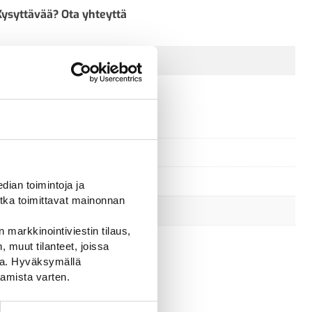
Kysyttävää? Ota yhteyttä
ian toimintoja ja
tka toimittavat mainonnan
 markkinointiviestin tilaus,
 muut tilanteet, joissa
ssa. Hyväksymällä
amista varten.