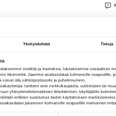
ARVIOT
ot
Yksityiskohdat
Tietoja
0,064 kg (kilogramma)
itä
s
10
daksemme sisältöä ja mainoksia, tukeaksemme sosiaalisen med
 liikennettä. Jaamme asiakasdataa kolmansille osapuolille, jo
80
ja voivat olla sähköpostiosoite ja puhelinnumero.
iakastietoja: tuotteen osto verkkokaupasta, uutiskirjeen tai muun
uun yhteydenottolomakkeen lähettäminen, käyttäjätilin luominen,
pyydetään erillinen suostumus tiedon käyttämiseen markkinoinni
asiakasdatan jakamisen kolmansille osapuolille mainonnan mitta