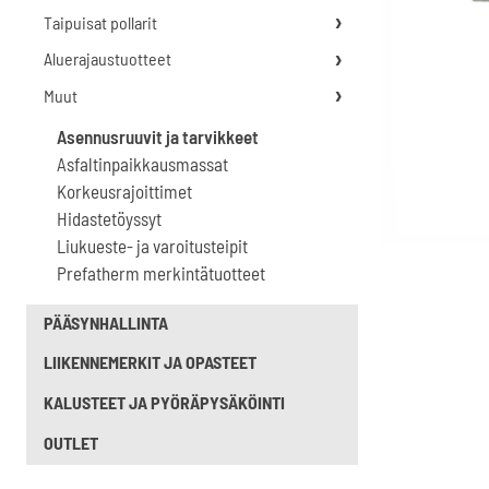
Taipuisat pollarit
Aluerajaustuotteet
Muut
Asennusruuvit ja tarvikkeet
Asfaltinpaikkausmassat
Korkeusrajoittimet
Hidastetöyssyt
Liukueste- ja varoitusteipit
Prefatherm merkintätuotteet
PÄÄSYNHALLINTA
LIIKENNEMERKIT JA OPASTEET
KALUSTEET JA PYÖRÄPYSÄKÖINTI
OUTLET