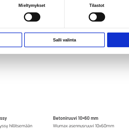
Mieltymykset
Tilastot
Salli valinta
yssy
Betoniruuvi 10×60 mm
yssy hillitsemään
Wumax asennusruuvi 10x60mm