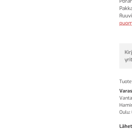
Porar
Pakka
Ruuv
puom
Kir
yri
Tuote
Varas
Vanta
Hamin
Oulu: 
Lähet