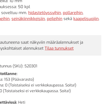
eikä: 10 mm
uksessa: 50 kpl
i soveltuu mm.
hidastetöyssyihin
,
pollareihin
,
eihin
,
seinäkiinnikkeisiin
,
peileihin
sekä
kaapelisuojiin
.
jautuneena saat näkyviin määräalennukset ja
tyskohtaiset alennukset
Tilaa tunnukset
tunnus (SKU):
520301
totilanne:
a: 153 (Päävarasto)
a: 0 (Toistaiseksi ei verkkokaupassa. Soita!)
0 (Toistaiseksi ei verkkokaupassa. Soita!)
ettävissä:
Heti