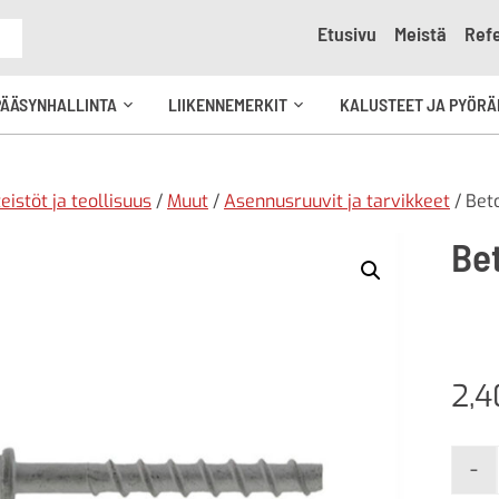
Etusivu
Meistä
Refe
e
PÄÄSYNHALLINTA
LIIKENNEMERKIT
KALUSTEET JA PYÖRÄ
Avaa
Avaa
kko
alavalikko
alavalikko
teistöt ja teollisuus
/
Muut
/
Asennusruuvit ja tarvikkeet
/ Bet
Be
2,
-