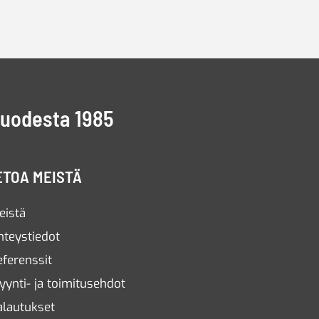
vuodesta 1985
ETOA MEISTÄ
eistä
hteystiedot
eferenssit
yynti- ja toimitusehdot
alautukset