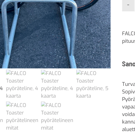
-
FALCO
pitu
Sano
Turva
Sopiv
Pyörä
vapaa
voida
kanna
aluet