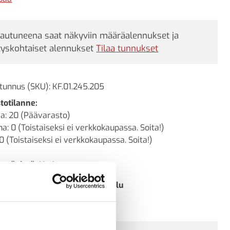
set upotetaan sulaan noin 450°C:een sinkkiin, jossa
i ja teräs reagoivat keskenään (elektrolyysi). Näin
jautuneena saat näkyviin määräalennukset ja
stuu suojaava ja vuosikymmeniä kestävä pinnoite.’
tyskohtaiset alennukset
Tilaa tunnukset
tunnus (SKU):
KF.01.245.205
totilanne:
a: 20 (Päävarasto)
a: 0 (Toistaiseksi ei verkkokaupassa. Soita!)
0 (Toistaiseksi ei verkkokaupassa. Soita!)
ettävissä:
Heti
Täyden palvelun asennuspalvelu
Kysyttävää? Ota yhteyttä