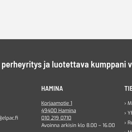
perheyritys ja luotettava kumppani 
HAMINA
TI
Korjaamotie 1
› M
49400 Hamina
› Y
elpac.fi
010 219 0710
› R
Avoinna arkisin klo 8.00 – 16.00