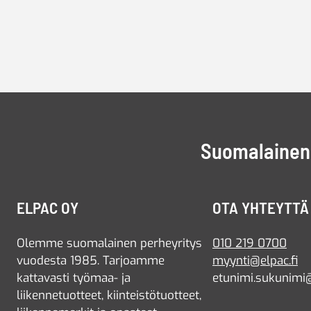
Suomalainen 
ELPAC OY
OTA YHTEYTTÄ
Olemme suomalainen perheyritys
010 219 0700
vuodesta 1985. Tarjoamme
myynti@elpac.fi
kattavasti työmaa- ja
etunimi.sukunimi@
liikennetuotteet, kiinteistötuotteet,