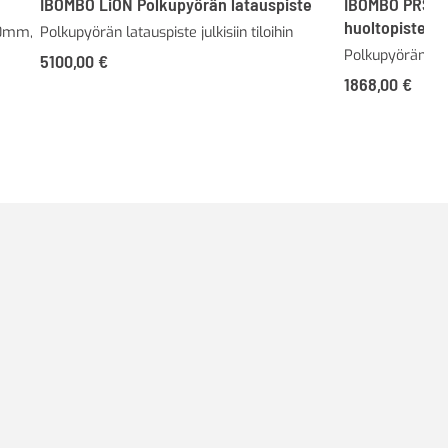
IBOMBO LiON Polkupyörän latauspiste
IBOMBO PRS-s
huoltopiste/
40mm,
Polkupyörän latauspiste julkisiin tiloihin
Polkupyörän korja
5100,00
€
1868,00
€