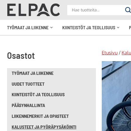
?
Hae
Ha
tuotteita
elpac.fi
TYÖMAAT JA LIIKENNE
KIINTEISTÖT JA TEOLLISUUS
Avaa
Avaa
alavalikko
alavali
Etusivu
/
Kalu
Osastot
TYÖMAAT JA LIIKENNE
UUDET TUOTTEET
KIINTEISTÖT JA TEOLLISUUS
PÄÄSYNHALLINTA
LIIKENNEMERKIT JA OPASTEET
KALUSTEET JA PYÖRÄPYSÄKÖINTI