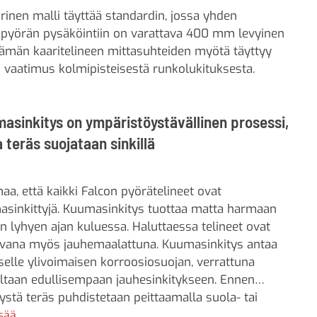
rinen malli täyttää standardin, jossa yhden
pyörän pysäköintiin on varattava 400 mm levyinen
 Tämän kaaritelineen mittasuhteiden myötä täyttyy
vaatimus kolmipisteisestä runkolukituksesta.
asinkitys on ympäristöystävällinen prosessi,
a teräs suojataan sinkillä
a, että kaikki Falcon pyörätelineet ovat
sinkittyjä. Kuumasinkitys tuottaa matta harmaan
n lyhyen ajan kuluessa. Haluttaessa telineet ovat
avana myös jauhemaalattuna. Kuumasinkitys antaa
selle ylivoimaisen korroosiosuojan, verrattuna
ltaan edullisempaan jauhesinkitykseen. Ennen
tystä teräs puhdistetaan peittaamalla suola- tai
hapolla ja kastetaan juoksuteaineeseen. Sen jälkeen
isää