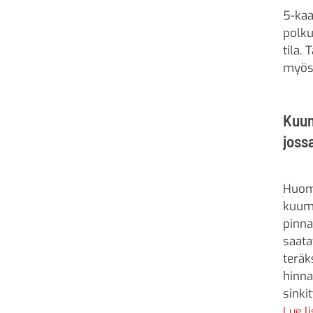
5-kaa
polku
tila.
myös 
Kuum
joss
Huoma
kuuma
pinna
saat
teräk
hinna
sinki
rikki
Lue l