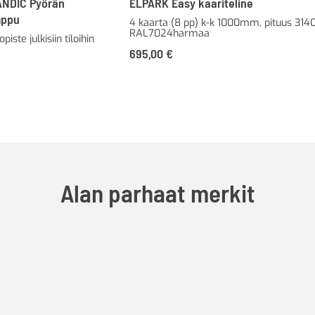
NDIC Pyörän
ELPARK Easy kaariteline
mppu
4 kaarta (8 pp) k-k 1000mm, pituus 31
RAL7024harmaa
iste julkisiin tiloihin
695,00
€
Alan parhaat merkit