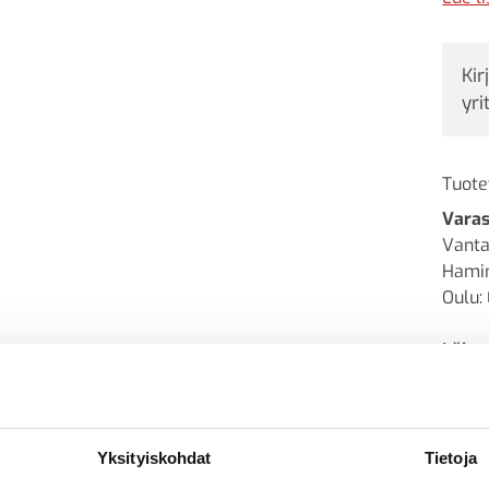
teräk
sinkk
Kir
muodo
yri
Tuote
Varas
Vanta
Hamin
Oulu: 
Lähet
Yksityiskohdat
Tietoja