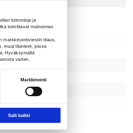
ian toimintoja ja
tka toimittavat mainonnan
 markkinointiviestin tilaus,
 muut tilanteet, joissa
ssa. Hyväksymällä
amista varten.
Markkinointi
Salli kaikki