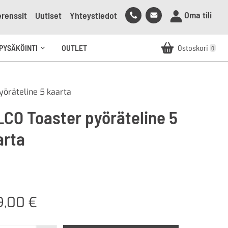
Soita
Lähetä
Oma tili
renssit
Uutiset
Yhteystiedot
meille
sähköpostia
meille
PYSÄKÖINTI
OUTLET
Ostoskori
0
Avaa
alavalikko
yöräteline 5 kaarta
LCO Toaster pyöräteline 5
arta
9,00
€