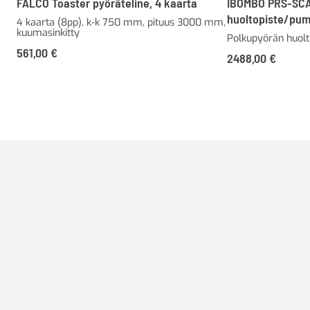
FALCO Toaster pyöräteline, 4 kaarta
IBOMBO PRS-SCA
huoltopiste/pu
4 kaarta (8pp), k-k 750 mm, pituus 3000 mm,
kuumasinkitty
Polkupyörän huoltop
561,00
€
2488,00
€