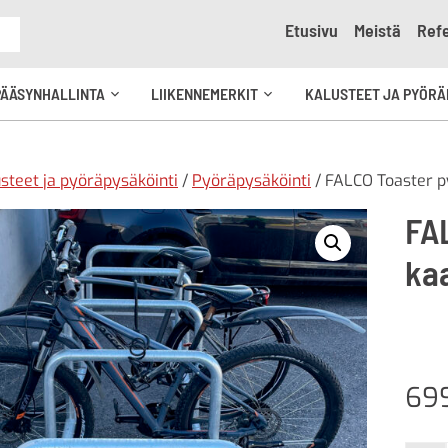
Etusivu
Meistä
Refe
e
PÄÄSYNHALLINTA
LIIKENNEMERKIT
KALUSTEET JA PYÖRÄ
Avaa
Avaa
kko
alavalikko
alavalikko
steet ja pyöräpysäköinti
/
Pyöräpysäköinti
/ FALCO Toaster p
FA
ka
69