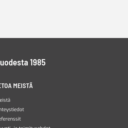
vuodesta 1985
ETOA MEISTÄ
eistä
hteystiedot
eferenssit