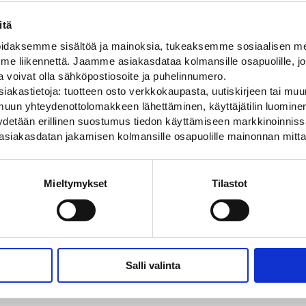
ARVIOT
itä
ot
daksemme sisältöä ja mainoksia, tukeaksemme sosiaalisen med
 liikennettä. Jaamme asiakasdataa kolmansille osapuolille, jo
ja voivat olla sähköpostiosoite ja puhelinnumero.
49,116672 kg (kilogramma)
iakastietoja: tuotteen osto verkkokaupasta, uutiskirjeen tai muun
uun yhteydenottolomakkeen lähettäminen, käyttäjätilin luominen,
s
747
pyydetään erillinen suostumus tiedon käyttämiseen markkinoinni
asiakasdatan jakamisen kolmansille osapuolille mainonnan mitta
s
750
uus
Vapaasti seisova tai pultattava
Mieltymykset
Tilastot
4000
Kuumasinkitty
Salli valinta