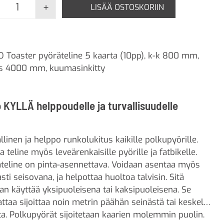
+
LISÄÄ OSTOSKORIIN
FALCO Toaster pyöräteline 5 kaarta määrä
 Toaster pyöräteline 5 kaarta (10pp), k-k 800 mm,
us 4000 mm, kuumasinkitty
 KYLLÄ helppoudelle ja turvallisuudelle
llinen ja helppo runkolukitus kaikille polkupyörille.
a teline myös leveärenkaisille pyörille ja fatbikelle.
teline on pinta-asennettava. Voidaan asentaa myös
sti seisovana, ja helpottaa huoltoa talvisin. Sitä
an käyttää yksipuoleisena tai kaksipuoleisena. Se
ttaa sijoittaa noin metrin päähän seinästä tai keskelle
ta. Polkupyörät sijoitetaan kaarien molemmin puolin.