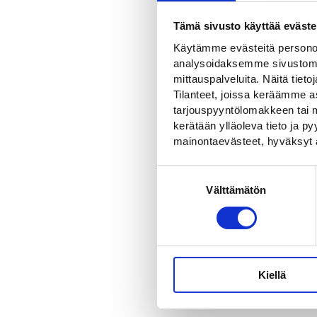
LISÄTIEDOT
Tämä sivusto käyttää eväste
Lisätied
Käytämme evästeitä personoi
analysoidaksemme sivustomme
mittauspalveluita. Näitä tieto
Paino
Tilanteet, joissa keräämme as
tarjouspyyntölomakkeen tai m
Korkeu
kerätään ylläoleva tieto ja 
mainontaevästeet, hyväksyt 
Levey
Suostumuksen
Ominais
Välttämätön
valinta
Pituus
Väri
Kiellä