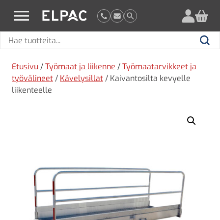
?
elpac.fi
Hae
Hae
tuotteita
Etusivu
/
Työmaat ja liikenne
/
Työmaatarvikkeet ja
työvälineet
/
Kävelysillat
/ Kaivantosilta kevyelle
liikenteelle