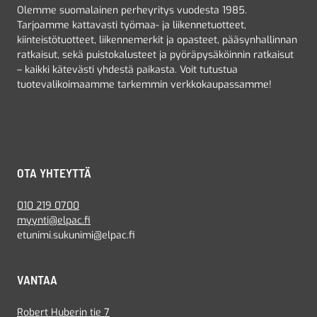
Olemme suomalainen perheyritys vuodesta 1985.
Tarjoamme kattavasti työmaa- ja liikennetuotteet,
kiinteistötuotteet, liikennemerkit ja opasteet, pääsynhallinnan
ratkaisut, sekä puistokalusteet ja pyöräpysäköinnin ratkaisut
– kaikki kätevästi yhdestä paikasta. Voit tutustua
tuotevalikoimaamme tarkemmin verkkokaupassamme!
OTA YHTEYTTÄ
010 219 0700
myynti@elpac.fi
etunimi.sukunimi@elpac.fi
VANTAA
Robert Huberin tie 7