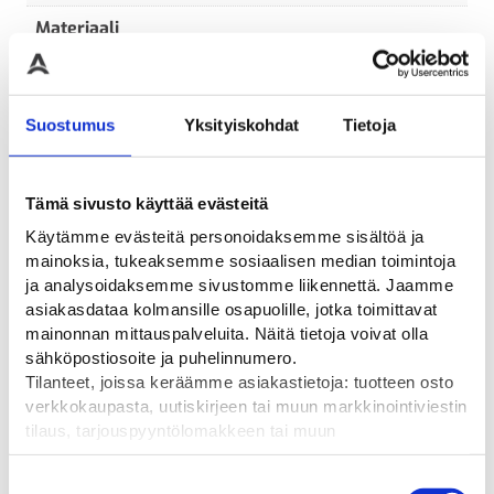
Materiaali
alumiini
Pituus
Suostumus
Yksityiskohdat
Tietoja
3200
Tämä sivusto käyttää evästeitä
Käytämme evästeitä personoidaksemme sisältöä ja
Tutustu myös
mainoksia, tukeaksemme sosiaalisen median toimintoja
ja analysoidaksemme sivustomme liikennettä. Jaamme
asiakasdataa kolmansille osapuolille, jotka toimittavat
mainonnan mittauspalveluita. Näitä tietoja voivat olla
sähköpostiosoite ja puhelinnumero.
Tilanteet, joissa keräämme asiakastietoja: tuotteen osto
verkkokaupasta, uutiskirjeen tai muun markkinointiviestin
tilaus, tarjouspyyntölomakkeen tai muun
yhteydenottolomakkeen lähettäminen, käyttäjätilin
luominen, muut tilanteet, joissa kerätään ylläoleva tieto ja
Suostumuksen