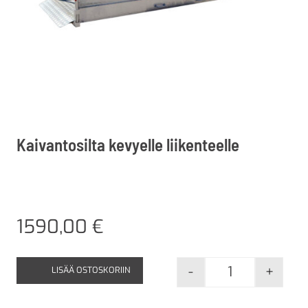
Kaivantosilta kevyelle liikenteelle
1590,00
€
-
+
LISÄÄ OSTOSKORIIN
Kaivantosilta k