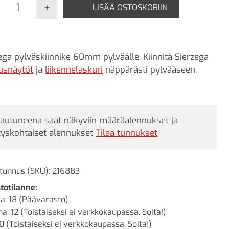
+
LISÄÄ OSTOSKORIIN
Sierzega pylväskiinnike 60mm pylväälle määrä
ega pylväskiinnike 60mm pylväälle. Kiinnitä Sierzega
usnäytöt
ja
liikennelaskuri
näppärästi pylvääseen.
jautuneena saat näkyviin määräalennukset ja
tyskohtaiset alennukset
Tilaa tunnukset
tunnus (SKU):
216883
totilanne:
a: 18 (Päävarasto)
a: 12 (Toistaiseksi ei verkkokaupassa. Soita!)
0 (Toistaiseksi ei verkkokaupassa. Soita!)