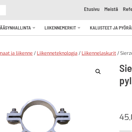
Etusivu
Meistä
Refe
e
PÄÄSYNHALLINTA
LIIKENNEMERKIT
KALUSTEET JA PYÖRÄ
Avaa
Avaa
kko
alavalikko
alavalikko
aat ja liikenne
/
Liikenneteknologia
/
Liikennelaskurit
/ Sier
Si
pyl
45