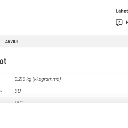
Lähet
ARVIOT
ot
0,216 kg (kilogramma)
s
90
s
180
li
alumiini
25