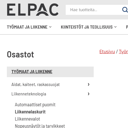
?
Hae
Ha
tuotteita
elpac.fi
TYÖMAAT JA LIIKENNE
KIINTEISTÖT JA TEOLLISUUS
Avaa
Avaa
alavalikko
alavali
Etusivu
/
Työm
Osastot
TYÖMAAT JA LIIKENNE
Aidat, kaiteet, raskassuojat
Liikenneteknologia
Automaattiset puomit
Liikennelaskurit
Liikennevalot
Nopeusnäytöt ja tarvikkeet