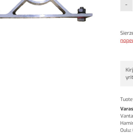
-
Sierz
nope
Kir
yri
Tuote
Varas
Vanta
Hamin
Oulu: 