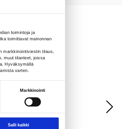
ian toimintoja ja
tka toimittavat mainonnan
 markkinointiviestin tilaus,
 muut tilanteet, joissa
ssa. Hyväksymällä
amista varten.
Markkinointi
Salli kaikki