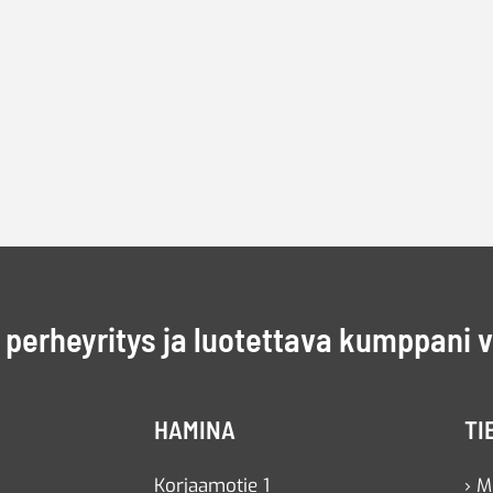
perheyritys ja luotettava kumppani 
HAMINA
TI
Korjaamotie 1
› M