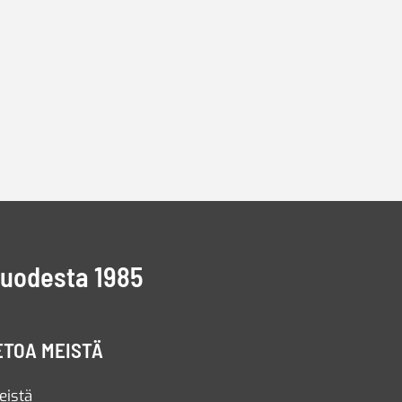
vuodesta 1985
ETOA MEISTÄ
eistä