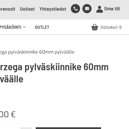
Soita
Lähetä
Oma tili
renssit
Uutiset
Yhteystiedot
meille
sähköpostia
meille
PYSÄKÖINTI
OUTLET
Ostoskori
0
Avaa
alavalikko
zega pylväskiinnike 60mm pylväälle
erzega pylväskiinnike 60mm
väälle
,00
€