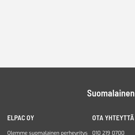
Suomalainen 
ELPAC OY
OTA YHTEYTTÄ
Olemme suomalainen perheyritys
010 219 0700