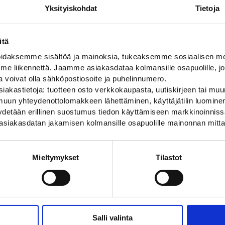
Yksityiskohdat
Tietoja
itä
daksemme sisältöä ja mainoksia, tukeaksemme sosiaalisen med
 liikennettä. Jaamme asiakasdataa kolmansille osapuolille, jo
ja voivat olla sähköpostiosoite ja puhelinnumero.
iakastietoja: tuotteen osto verkkokaupasta, uutiskirjeen tai muun
uun yhteydenottolomakkeen lähettäminen, käyttäjätilin luominen,
pyydetään erillinen suostumus tiedon käyttämiseen markkinoinni
asiakasdatan jakamisen kolmansille osapuolille mainonnan mitta
Mieltymykset
Tilastot
Salli valinta