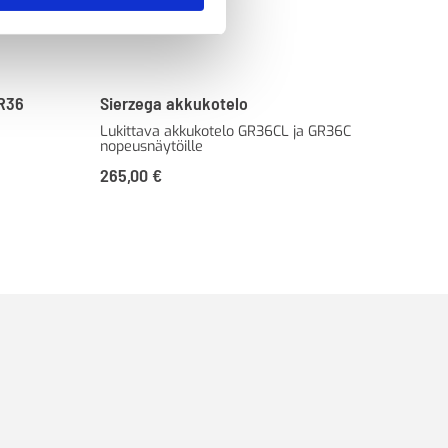
GR36
Sierzega akkukotelo
Sie
Lukittava akkukotelo GR36CL ja GR36C
Aur
nopeusnäytöille
nop
265,00
€
89