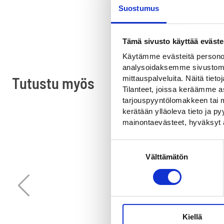
Suostumus
Tämä sivusto käyttää eväste
Käytämme evästeitä personoi
analysoidaksemme sivustomme
Tutustu myös
mittauspalveluita. Näitä tieto
Tilanteet, joissa keräämme as
tarjouspyyntölomakkeen tai m
kerätään ylläoleva tieto ja 
mainontaevästeet, hyväksyt 
Suostumuksen
Välttämätön
valinta
Kiellä