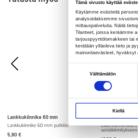
Tämä sivusto käyttää eväste
Käytämme evästeitä personoi
analysoidaksemme sivustomme
mittauspalveluita. Näitä tieto
Tilanteet, joissa keräämme as
tarjouspyyntölomakkeen tai m
kerätään ylläoleva tieto ja 
mainontaevästeet, hyväksyt 
Suostumuksen
Välttämätön
valinta
Kiellä
Lankkukiinnike 60 mm
Seinäkiinnike L
Lankkukiinnike 60 mm putkille.
Liikennemerkkien, 
seinäkiinnitykseen.
5,90
€