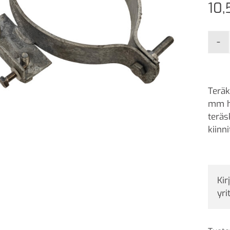
10
-
Teräk
mm ha
teräs
kiinn
Kir
yri