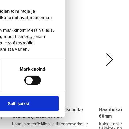
ian toimintoja ja
tka toimittavat mainonnan
 markkinointiviestin tilaus,
 muut tilanteet, joissa
ssa. Hyväksymällä
amista varten.
Markkinointi
Salli kaikki
Teräksinen liikennemerkkikiinnike
Maantiekaidek
läpikiinnityksellä 90 mm
60mm
mm
1-puolinen teräskiinnike liikennemerkeille
Kaidekiinnike o
tiekaidekiinnity