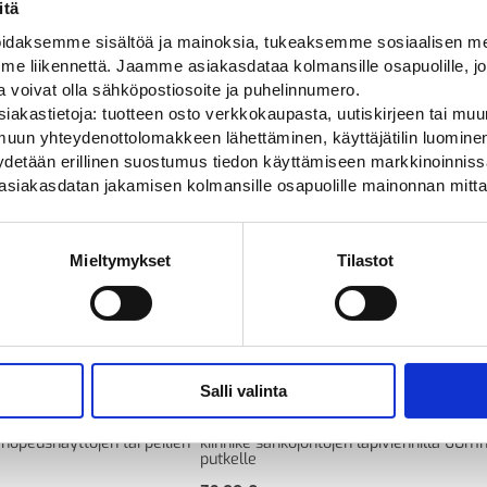
itä
daksemme sisältöä ja mainoksia, tukeaksemme sosiaalisen med
 liikennettä. Jaamme asiakasdataa kolmansille osapuolille, jo
ja voivat olla sähköpostiosoite ja puhelinnumero.
iakastietoja: tuotteen osto verkkokaupasta, uutiskirjeen tai muun
uun yhteydenottolomakkeen lähettäminen, käyttäjätilin luominen,
pyydetään erillinen suostumus tiedon käyttämiseen markkinoinni
asiakasdatan jakamisen kolmansille osapuolille mainonnan mitta
Mieltymykset
Tilastot
Salli valinta
-haara 60mm
Seinä- tai pintakiinnike
nopeusnäyttöjen tai peilien
kiinnike sähköjohtojen läpiviennillä 60
putkelle