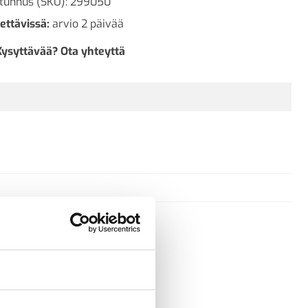
tunnus (SKU):
299050
ettävissä:
arvio 2 päivää
Kysyttävää? Ota yhteyttä