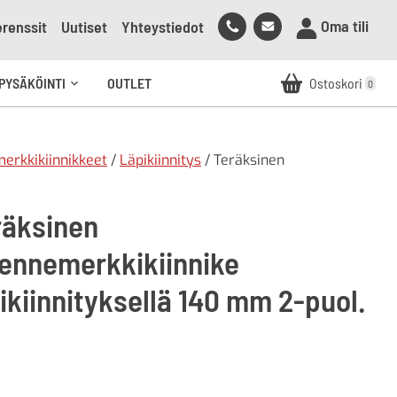
Soita
Lähetä
Oma tili
renssit
Uutiset
Yhteystiedot
meille
sähköpostia
meille
PYSÄKÖINTI
OUTLET
Ostoskori
0
Avaa
alavalikko
erkkikiinnikkeet
/
Läpikiinnitys
/ Teräksinen
räksinen
ikennemerkkikiinnike
ikiinnityksellä 140 mm 2-puol.