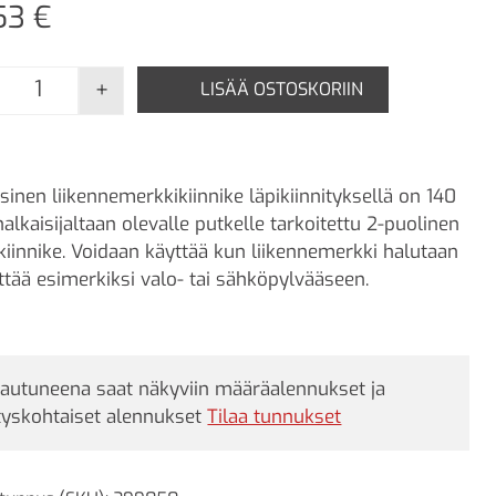
,53
€
+
LISÄÄ OSTOSKORIIN
Teräksinen liikennemerkkikiinnike läpikiinnityksellä 
sinen liikennemerkkikiinnike läpikiinnityksellä on 140
lkaisijaltaan olevalle putkelle tarkoitettu 2-puolinen
kiinnike. Voidaan käyttää kun liikennemerkki halutaan
ittää esimerkiksi valo- tai sähköpylvääseen.
jautuneena saat näkyviin määräalennukset ja
tyskohtaiset alennukset
Tilaa tunnukset