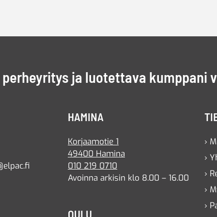
perheyritys ja luotettava kumppani 
HAMINA
TI
Korjaamotie 1
› M
49400 Hamina
› Y
elpac.fi
010 219 0710
› R
Avoinna arkisin klo 8.00 – 16.00
› M
› P
OULU