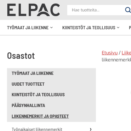
?
Hae
Ha
tuotteita
elpac.fi
TYÖMAAT JA LIIKENNE
KIINTEISTÖT JA TEOLLISUUS
Avaa
Avaa
alavalikko
alavali
Etusivu
/
Liik
Osastot
liikennemerkk
TYÖMAAT JA LIIKENNE
UUDET TUOTTEET
KIINTEISTÖT JA TEOLLISUUS
PÄÄSYNHALLINTA
LIIKENNEMERKIT JA OPASTEET
Työnaikaiset liikennemerkit