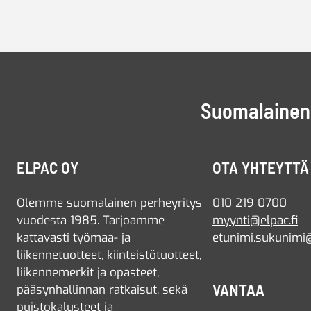
Suomalainen 
ELPAC OY
OTA YHTEYTTÄ
Olemme suomalainen perheyritys
010 219 0700
vuodesta 1985. Tarjoamme
myynti@elpac.fi
kattavasti työmaa- ja
etunimi.sukunimi@
liikennetuotteet, kiinteistötuotteet,
liikennemerkit ja opasteet,
VANTAA
pääsynhallinnan ratkaisut, sekä
puistokalusteet ja