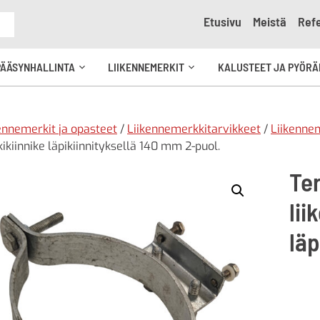
Etusivu
Meistä
Refe
e
PÄÄSYNHALLINTA
LIIKENNEMERKIT
KALUSTEET JA PYÖRÄ
Avaa
Avaa
kko
alavalikko
alavalikko
ennemerkit ja opasteet
/
Liikennemerkkitarvikkeet
/
Liikennem
ikiinnike läpikiinnityksellä 140 mm 2-puol.
Te
li
läp