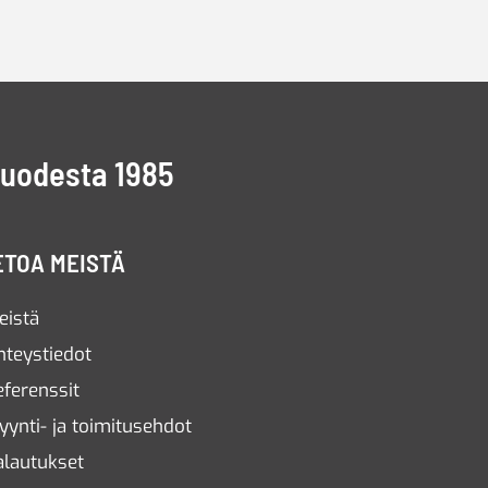
vuodesta 1985
ETOA MEISTÄ
eistä
hteystiedot
eferenssit
yynti- ja toimitusehdot
alautukset