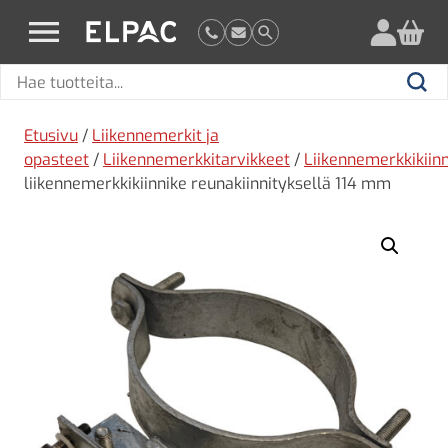
?
elpac.fi
Hae
Hae
tuotteita
Etusivu
/
Liikennemerkit ja
opasteet
/
Liikennemerkkitarvikkeet
/
Liikennemerkkikiin
liikennemerkkikiinnike reunakiinnityksellä 114 mm