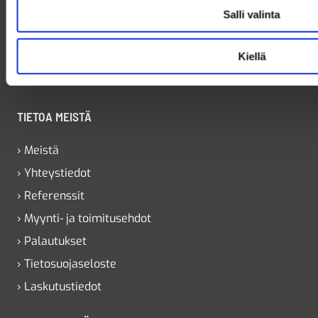
Salli valinta
Jaakolantie 2
90410 Oulu
Kiellä
010 219 0711
Avoinna arkisin klo 8.00 – 16.00
TIETOA MEISTÄ
› Meistä
› Yhteystiedot
› Referenssit
› Myynti- ja toimitusehdot
› Palautukset
› Tietosuojaseloste
› Laskutustiedot