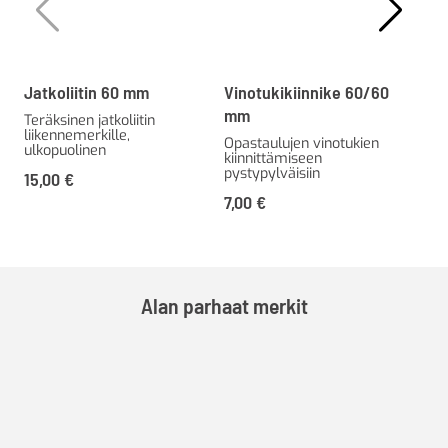
Jatkoliitin 60 mm
Vinotukikiinnike 60/60
Ter
mm
lii
Teräksinen jatkoliitin
liikennemerkille,
läp
Opastaulujen vinotukien
ulkopuolinen
kiinnittämiseen
2-p
pystypylväisiin
15,00
€
2-p
7,00
€
lii
5,
Alan parhaat merkit