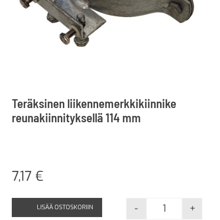
Teräksinen liikennemerkkikiinnike
reunakiinnityksellä 114 mm
7,17
€
-
+
LISÄÄ OSTOSKORIIN
Teräksinen lii