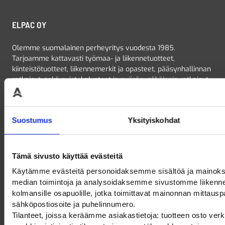
ELPAC OY
Olemme suomalainen perheyritys vuodesta 1985.
Tarjoamme kattavasti työmaa- ja liikennetuotteet,
kiinteistötuotteet, liikennemerkit ja opasteet, pääsynhallinnan
ratkaisut, sekä puistokalusteet ja pyöräpysäköinnin ratkaisut
– kaikki kätevästi yhdestä paikasta. Voit tutustua
tuotevalikoimaamme tarkemmin verkkokaupassamme!
Suostumus
Yksityiskohdat
Tämä sivusto käyttää evästeitä
OTA YHTEYTTÄ
Käytämme evästeitä personoidaksemme sisältöä ja mainoks
median toimintoja ja analysoidaksemme sivustomme liikenn
010 219 0700
kolmansille osapuolille, jotka toimittavat mainonnan mittauspal
myynti@elpac.fi
sähköpostiosoite ja puhelinnumero.
etunimi.sukunimi@elpac.fi
Tilanteet, joissa keräämme asiakastietoja: tuotteen osto ver