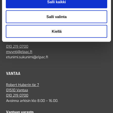
Salli kaikki
tuotevalikoimaamme tarkemmin verkkokaupassamme!
Salli valinta
Kiellä
OTA YHTEYTTÄ
010 219 0700
myynti@elpac.fi
etunimi.sukunimi@elpac.fi
VANTAA
Robert Huberin tie 7
01510 Vantaa
010 219 0700
Avoinna arkisin klo 8.00 – 16.00.
Vantaan varasto