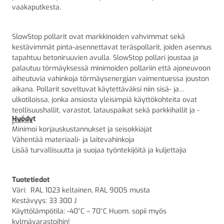
vaakaputkesta.
SlowStop pollarit ovat markkinoiden vahvimmat sekä
kestävimmät pinta-asennettavat teräspollarit, joiden asennus
tapahtuu betoniruuvien avulla. SlowStop pollari joustaa ja
palautuu törmäyksessä minimoiden pollariin että ajoneuvoon
aiheutuvia vahinkoja törmäysenergian vaimentuessa jouston
aikana. Pollarit soveltuvat käytettäväksi niin sisä- ja
ulkotiloissa, jonka ansiosta yleisimpiä käyttökohteita ovat
teollisuushallit, varastot, latauspaikat sekä parkkihallit ja -
Hyödyt
paikat.
Minimoi korjauskustannukset ja seisokkiajat
Vähentää materiaali‑ ja laitevahinkoja
Lisää turvallisuutta ja suojaa työntekijöitä ja kuljettajia
Tuotetiedot
Väri:
RAL 1023 keltainen, RAL 9005 musta
Kestävyys: 33 300 J
Käyttölämpötila: -40°C – 70°C Huom. sopii myös
kylmävarastoihin!