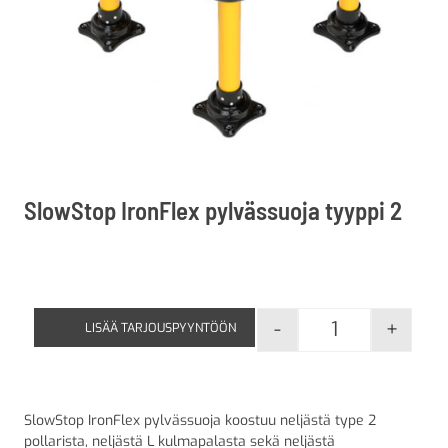
SlowStop IronFlex pylvässuoja tyyppi 2
-
+
LISÄÄ TARJOUSPYYNTÖÖN
SlowStop IronF
SlowStop IronFlex pylvässuoja koostuu neljästä type 2
pollarista, neljästä L kulmapalasta sekä neljästä