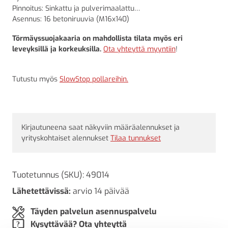
Pinnoitus: Sinkattu ja pulverimaalattu
Asennus: 16 betoniruuvia (M16x140)
Törmäyssuojakaaria on mahdollista tilata myös eri
leveyksillä ja korkeuksilla.
Ota yhteyttä myyntiin
!
Tutustu myös
SlowStop pollareihin.
Kirjautuneena saat näkyviin määräalennukset ja
yrityskohtaiset alennukset
Tilaa tunnukset
Tuotetunnus (SKU):
49014
Lähetettävissä:
arvio 14 päivää
Täyden palvelun asennuspalvelu
Kysyttävää? Ota yhteyttä