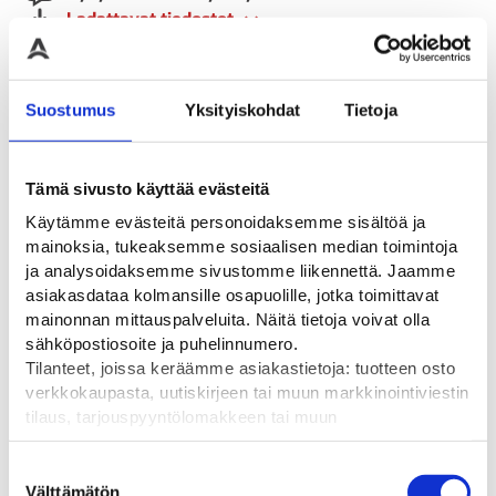
Ladattavat tiedostot
ARVIOT
Suostumus
Yksityiskohdat
Tietoja
Tämä sivusto käyttää evästeitä
Tutustu myös
Käytämme evästeitä personoidaksemme sisältöä ja
mainoksia, tukeaksemme sosiaalisen median toimintoja
ja analysoidaksemme sivustomme liikennettä. Jaamme
asiakasdataa kolmansille osapuolille, jotka toimittavat
mainonnan mittauspalveluita. Näitä tietoja voivat olla
sähköpostiosoite ja puhelinnumero.
Tilanteet, joissa keräämme asiakastietoja: tuotteen osto
verkkokaupasta, uutiskirjeen tai muun markkinointiviestin
tilaus, tarjouspyyntölomakkeen tai muun
yhteydenottolomakkeen lähettäminen, käyttäjätilin
luominen, muut tilanteet, joissa kerätään ylläoleva tieto ja
Suostumuksen
pyydetään erillinen suostumus tiedon käyttämiseen
Välttämätön
valinta