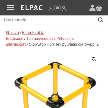
?
elpac.fi
Hae
Hae
tuotteita
Etusivu
/
Kiinteistöt ja
teollisuus
/
Törmäyssuojat
/
Pylväs- ja
pilarisuojat
/ SlowStop IronFlex pylvässuoja tyyppi 2